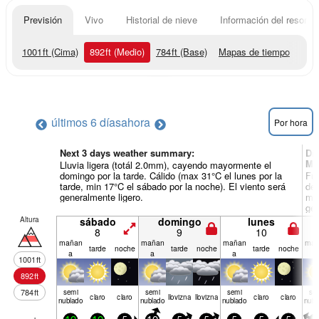
Previsión
Vivo
Historial de nieve
Información del resort
1001
ft
(Cima)
892
ft
(Medio)
784
ft
(Base)
Mapas de tiempo
últimos 6 días
ahora
Por hora
Next 3 days weather summary:
Dí
Mo
Lluvia ligera (totál 2.0mm), cayendo mayormente el
domingo por la tarde. Cálido (max 31°C el lunes por la
Fue
tarde, min 17°C el sábado por la noche). El viento será
de 
generalmente ligero.
min
gen
Altura
sábado
domingo
lunes
8
9
10
mañan
mañan
mañan
mañ
tarde
noche
tarde
noche
tarde
noche
a
a
a
a
1001
ft
892
ft
784
ft
semi
semi
semi
se
claro
claro
llov­izna
llov­izna
claro
claro
nublado
nublado
nublado
nubl