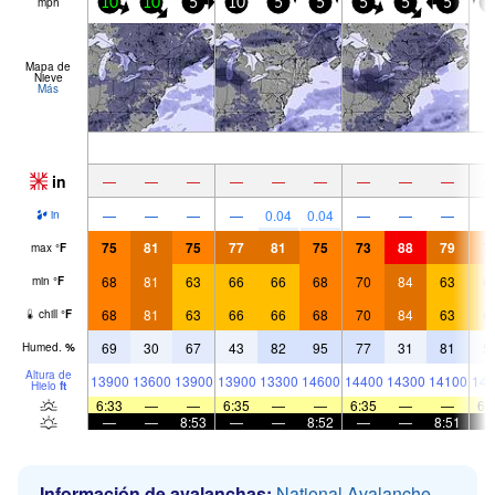
mph
10
10
5
10
5
5
5
5
5
1
Mapa de
Nieve
Más
in
—
—
—
—
—
—
—
—
—
—
—
—
—
0.04
0.04
—
—
—
in
75
81
75
77
81
75
73
88
79
7
max
°
F
68
81
63
66
66
68
70
84
63
6
min
°
F
68
81
63
66
66
68
70
84
63
6
chill
°
F
69
30
67
43
82
95
77
31
81
5
Humed.
%
Altura de
13900
13600
13900
13900
13300
14600
14400
14300
14100
144
Hielo
ft
6:33
—
—
6:35
—
—
6:35
—
—
6:
—
—
8:53
—
—
8:52
—
—
8:51
Información de avalanchas:
National Avalanche