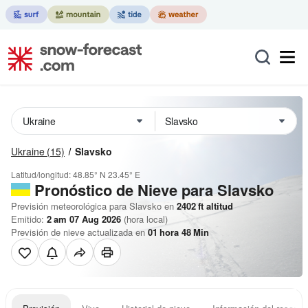
Ukraine
(15)
Slavsko
Latitud/longitud:
48.85° N
23.45° E
Pronóstico de Nieve
para Slavsko
Previsión meteorológica para Slavsko en
2402
ft
altitud
Emitido:
2 am 07 Aug 2026
(hora local)
Previsión de nieve actualizada en
01
hora
48
Min