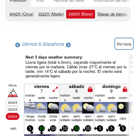
Previsión
Vivo
Historial de nieve
Información del resort
4042
ft
(Cima)
3222
ft
(Medio)
2402
ft
(Base)
Mapas de tiempo
últimos 6 días
ahora
Por hora
Next 3 days weather summary:
Dí
Lluvia ligera (totál 4.0mm), cayendo mayormente el
May
viernes por la mañana. Cálido (max 27°C el viernes por la
tar
tarde, min 14°C el sábado por la noche). El viento será
gen
generalmente ligero.
Altura
viernes
sábado
domingo
7
8
9
mañan
mañan
mañan
mañ
tarde
noche
tarde
noche
tarde
noche
a
a
a
a
4042
ft
3222
ft
2402
ft
riesgo
chuba
chuba
semi
semi
semi
semi
semi
claro
cla
truenos
scos
scos
nublado
nublado
nublado
nublado
nublado
mph
5
10
10
10
10
10
5
5
5
5