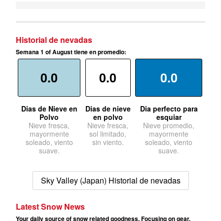
Historial de nevadas
Semana 1 of August tiene en promedio:
0.0
0.0
0.0
Dias de Nieve en
Dias de nieve
Dia perfecto para
Polvo
en polvo
esquiar
Nieve fresca,
Nieve fresca,
Nieve promedio,
mayormente
sol limitado,
mayormente
soleado, viento
sin viento.
soleado, viento
suave.
suave.
Sky Valley (Japan) Historial de nevadas