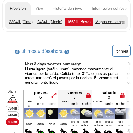
Previsión
Vivo
Historial de nieve
Información del resort
3304
ft
(Cima)
2484
ft
(Medio)
1663
ft
(Base)
Mapas de tiempo
últimos 6 días
ahora
Por hora
Next 3 days weather summary:
Dí
Lluvia ligera (totál 2.0mm), cayendo mayormente el
Llu
viernes por la tarde. Cálido (max 31°C el jueves por la
dom
tarde, min 22°C el jueves por la noche). El viento será
mañ
generalmente ligero.
gen
Altura
jueves
viernes
sábado
6
7
8
mañan
mañan
mañan
mañ
tarde
noche
tarde
noche
tarde
noche
a
a
a
a
3304
ft
2484
ft
1663
ft
chuba
semi
semi
chuba
nubl
se
claro
claro
claro
claro
scos
nublado
nublado
scos
ado
nubl