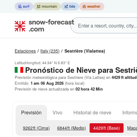
Estaciones
Italy
(235)
Sestrière (Vialattea)
Latitud/longitud:
44.94° N
6.83° E
Pronóstico de Nieve
para Sestriè
Previsión meteorológica para Sestriere (Via Lattea) en
4429
ft
altitud
Emitido:
1 am 06 Aug 2026
(hora local)
Previsión de nieve actualizada en
02
hora
42
Min
Previsión
Vivo
Historial de nieve
Inform
9262
ft
(Cima)
6844
ft
(Medio)
4429
ft
(Base)
Mapa