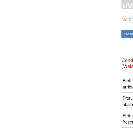
No ha
Prese
Condi
(Vial
Profu
arrib
Profu
abajo
Profu
fresc