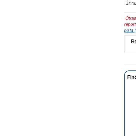
Últim
Otras
repor
pista 
Re
Fin