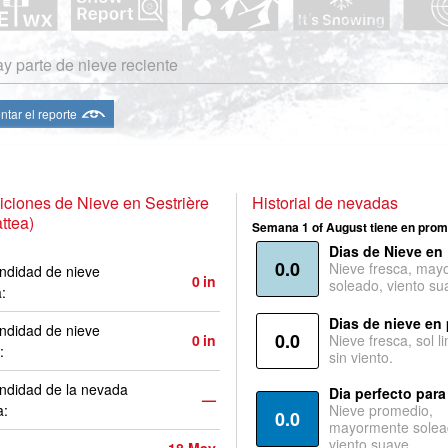
y parte de nieve reciente
ntar el reporte
ciones de Nieve en Sestrière
Historial de nevadas
attea)
Semana 1 of August tiene en prom
Dias de Nieve en
0.0
Nieve fresca, may
ndidad de nieve
0
in
soleado, viento su
a:
Dias de nieve en
ndidad de nieve
0.0
0
in
Nieve fresca, sol l
:
sin viento.
ndidad de la nevada
Dia perfecto para
—
a:
Nieve promedio,
0.0
mayormente solea
viento suave.