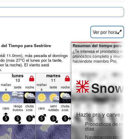
Ver por hora
 del Tiempo para Sestrière
Resumen del tiempo para los días 
¿Te interesa el pronóstico de 16 día
totál 11.0mm), más pesada el domingo
pronóstico completo y muchas más 
do (max 27°C el lunes por la tarde,
haciéndote miembro Pro.
or la noche). El viento será
o.
lunes
martes
10
11
Snow
Pr
mañan
mañan
tarde
noche
tarde
noche
a
a
riesgo
chuba
semi
chuba
claro
claro
truenos
scos
nublado
scos
Hazte pro y carve en:
5
5
5
5
5
5
Pronósticos de nieve po
días
Navegación rápida sin 