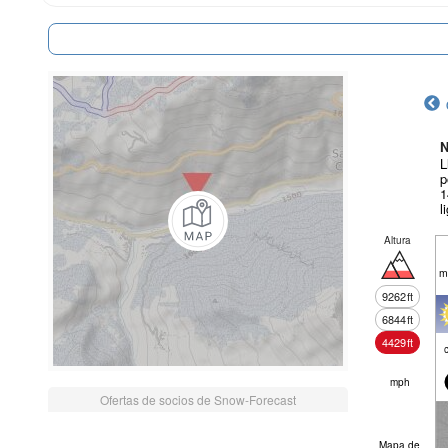
N
L
p
1
l
Altura
m
9262
ft
6844
ft
4429
ft
mph
Ofertas de socios de Snow-Forecast
Mapa de