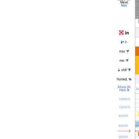
Nieve
Más
in
in
max
°
F
min
°
F
chill
°
F
Humed.
%
Altura de
1
Hielo
ft
15000ft
12000ft
9000ft
6000ft
3000ft