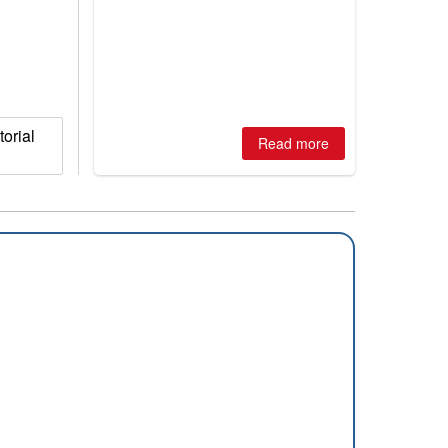
winter, the question skiers are asking
is simple: book now or wait, and
where are the best odds?
torial
Read more