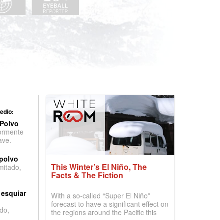
edio:
 Polvo
ormente
ave.
 polvo
This Winter’s El Niño, The
imitado,
Facts & The Fiction
 esquiar
With a so-called “Super El Niño”
forecast to have a significant effect on
do,
the regions around the Pacific this