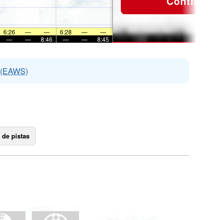
Continuar
6:26
—
—
6:28
—
—
—
—
8:46
—
—
8:45
s (EAWS)
 de pistas