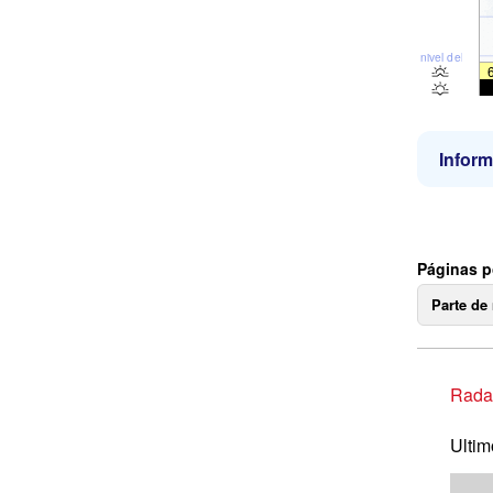
nivel del mar
Inform
Páginas po
Parte de
Radar
Ultim