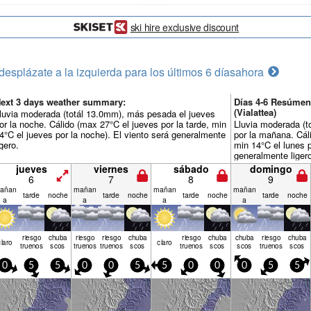
ski hire exclusive discount
desplázate a la izquierda para los últimos 6 días
ahora
ext 3 days weather summary:
Días 4-6 Resúmen
(Vialattea)
luvia moderada (totál 13.0mm), más pesada el jueves
or la noche. Cálido (max 27°C el jueves por la tarde, min
Lluvia moderada (
4°C el jueves por la noche). El viento será generalmente
por la mañana. Cáli
igero.
min 14°C el lunes p
generalmente liger
jueves
viernes
sábado
domingo
6
7
8
9
añan
mañan
mañan
mañan
tarde
noche
tarde
noche
tarde
noche
tarde
noche
a
a
a
a
riesgo
chuba
riesgo
riesgo
chuba
riesgo
chuba
chuba
riesgo
chuba
claro
claro
truenos
scos
truenos
truenos
scos
truenos
scos
scos
truenos
scos
0
5
5
0
0
5
5
0
0
0
5
5