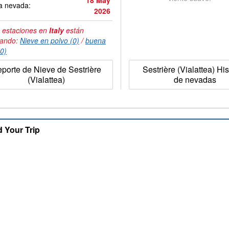
18 May
a nevada:
2026
 estaciones en
Italy
están
tando:
Nieve en polvo (0)
/
buena
(0)
porte de Nieve de Sestrière
Sestrière (Vialattea) His
(Vialattea)
de nevadas
d Your Trip