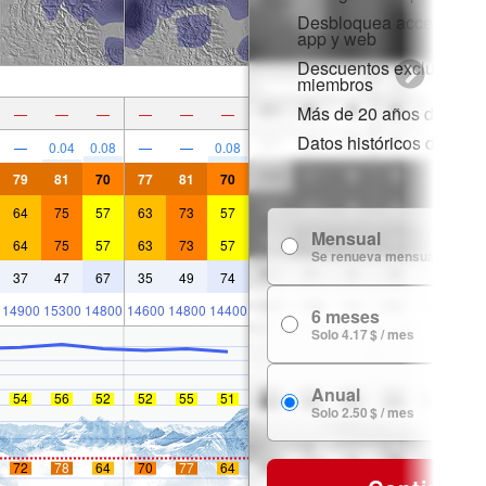
Desbloquea acceso comp
app y web
Descuentos exclusivos 
miembros
Más de 20 años de histor
—
—
—
—
—
—
Datos históricos de niev
—
0.04
0.08
—
—
0.08
79
81
70
77
81
70
64
75
57
63
73
57
Mensual
64
75
57
63
73
57
Se renueva mensualmente
37
47
67
35
49
74
14900
15300
14800
14600
14800
14400
6 meses
Solo 4.17 $ / mes
Anual
54
56
52
52
55
51
Solo 2.50 $ / mes
72
78
64
70
77
64