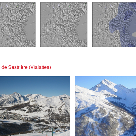
 de Sestrière (Vialattea)