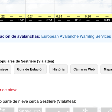
6:22
—
—
6:24
—
—
6:24
—
—
6:26
—
—
—
—
8:52
—
—
8:51
—
—
8:50
—
—
8:49
ación de avalanchas:
European Avalanche Warning Service
pulares de Sestrière (Vialattea)
 nieve
Guía de Estación
História
Cámaras Web
Mapa
 de nieve
o parte de nieve cerca Sestrière (Vialattea):