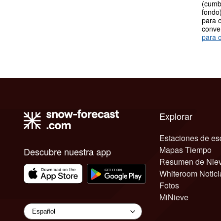
(cumb
fondo)
para e
conve
para o
Explorar
Estaciones de es
Mapas Tiempo
Descubre nuestra app
Resumen de Nie
Whiteroom Notici
Fotos
MiNieve