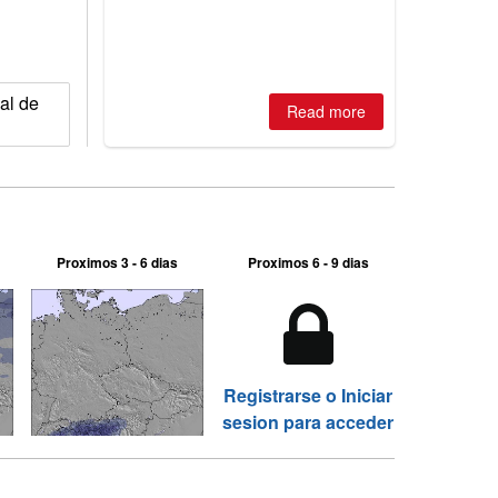
2026, northern hemisphere down to
two outdoor areas still open.
al de
Read more
Proximos 3 - 6 dias
Proximos 6 - 9 dias
Registrarse o Iniciar
sesion para acceder