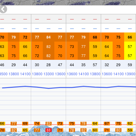
—
—
—
—
—
—
—
—
—
—
—
—
—
—
—
—
—
—
—
—
—
—
—
—
70
79
72
77
84
77
77
79
68
70
75
66
63
75
66
72
82
70
73
77
59
64
75
57
63
75
66
72
82
70
73
77
59
64
75
57
46
29
44
30
28
47
44
35
57
32
29
59
3500
13800
14100
13800
13300
13600
13600
14100
13800
13600
14100
13900
66
77
69
74
83
73
75
78
64
67
75
62
70
82
65
77
88
71
78
82
60
71
80
59