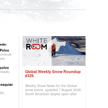
edio:
 Polvo
ormente
ave.
 polvo
Global Weekly Snow Roundup
imitado,
#326
 esquiar
Weekly Snow News for the Global
snow scene, updated 7 August 2026:
do,
South American slopes open after
huge snowfalls, New Zealand posts
best conditions of season so far,
Australian areas open most terrain of