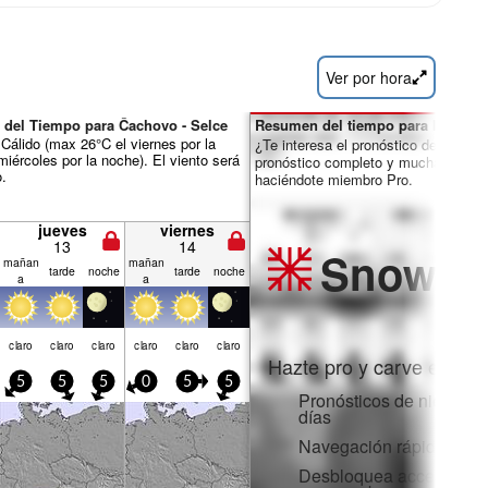
Ver por hora
 del Tiempo para Čachovo - Selce
Resumen del tiempo para los días 
álido (max 26°C el viernes por la
¿Te interesa el pronóstico de 16 día
miércoles por la noche). El viento será
pronóstico completo y muchas más 
o.
haciéndote miembro Pro.
jueves
viernes
13
14
Snow
Pr
mañan
mañan
tarde
noche
tarde
noche
a
a
claro
claro
claro
claro
claro
claro
Hazte pro y carve en:
5
5
5
0
5
5
Pronósticos de nieve po
días
Navegación rápida sin 
Desbloquea acceso comp