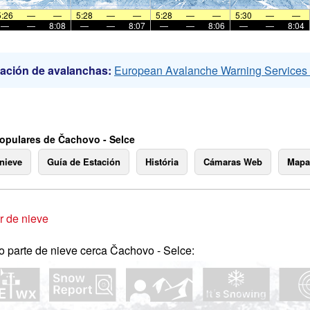
5:26
—
—
5:28
—
—
5:28
—
—
5:30
—
—
—
—
8:08
—
—
8:07
—
—
8:06
—
—
8:04
ación de avalanchas:
European Avalanche Warning Service
opulares de Čachovo - Selce
 nieve
Guía de Estación
História
Cámaras Web
Mapa
 de nieve
o parte de nieve cerca Čachovo - Selce: