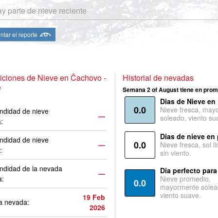
y parte de nieve reciente
ntar el reporte
ciones de Nieve en Čachovo -
Historial de nevadas
e
Semana 2 of August tiene en prom
Dias de Nieve en
0.0
Nieve fresca, may
ndidad de nieve
—
soleado, viento su
a:
Dias de nieve en
ndidad de nieve
0.0
—
Nieve fresca, sol l
:
sin viento.
ndidad de la nevada
Dia perfecto para
—
a:
Nieve promedio,
0.0
mayormente solea
viento suave.
19 Feb
a nevada:
2026