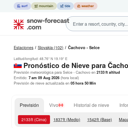
Estaciones
Slovakia
(102)
Čachovo - Selce
Latitud/longitud:
48.76° N
19.19° E
Pronóstico de Nieve
para Čacho
Previsión meteorológica para Selce - Cachovo en
2133
ft
altitud
Emitido:
7 am 09 Aug 2026
(hora local)
Previsión de nieve actualizada en
05
hora
50
Min
Previsión
Vivo
Historial de nieve
Info
2133
ft
(Cima)
1837
ft
(Medio)
1542
ft
(Base)
Mapa