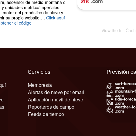
re, ascensor de medio-montaña o
 y unidades métrico/imperiales
l motor del pronóstico de nieve y
nir su propio website….
Click aquí
btener el código
View the full Čac
Servicios
Previsión c
quí
Membresía
Alertas de nieve por email
ve
Aplicación móvil de nieve
as
Reporteros de campo
Feeds de tiempo