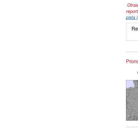
Otras
repor
pista 
Re
Prono