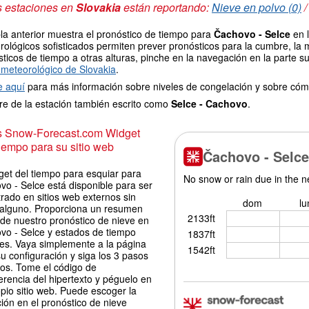
s estaciones en
Slovakia
están reportando:
Nieve en polvo (0)
la anterior muestra el pronóstico de tiempo para
Čachovo - Selce
en l
ológicos sofisticados permiten prever pronósticos para la cumbre, la 
ticos de tiempo a otras alturas, pinche en la navegación en la parte sup
meteorológico de Slovakia
.
e aquí
para más información sobre niveles de congelación y sobre cóm
e de la estación también escrito como
Selce - Cachovo
.
is Snow-Forecast.com Widget
iempo para su sitio web
get del tiempo para esquiar para
o - Selce está disponible para ser
rado en sitios web externos sin
 alguno. Proporciona un resumen
 de nuestro pronóstico de nieve en
vo - Selce y estados de tiempo
les. Vaya simplemente a la página
u configuración y siga los 3 pasos
los. Tome el código de
erencia del hipertexto y péguelo en
pio sitio web. Puede escoger la
ión en el pronóstico de nieve