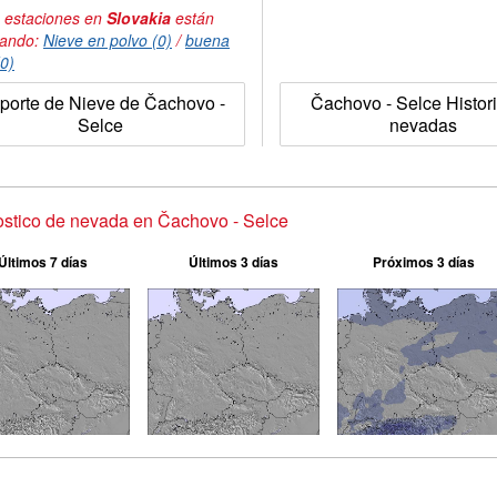
 estaciones en
Slovakia
están
tando:
Nieve en polvo (0)
/
buena
(0)
porte de Nieve de Čachovo -
Čachovo - Selce Histori
Selce
nevadas
stico de nevada en Čachovo - Selce
Últimos 7 días
Últimos 3 días
Próximos 3 días