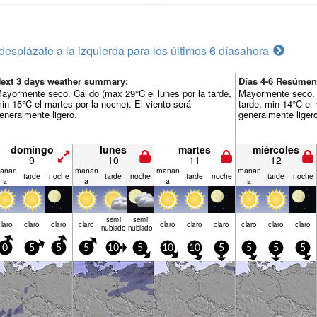
desplázate a la izquierda para los últimos 6 días
ahora
ext 3 days weather summary:
Días 4-6 Resúmen
ayormente seco. Cálido (max 29°C el lunes por la tarde,
Mayormente seco. C
in 15°C el martes por la noche). El viento será
tarde, min 14°C el 
eneralmente ligero.
generalmente liger
domingo
lunes
martes
miércoles
9
10
11
12
añan
mañan
mañan
mañan
tarde
noche
tarde
noche
tarde
noche
tarde
noche
a
a
a
a
semi
semi
claro
claro
claro
claro
claro
claro
claro
claro
claro
claro
nublado
nublado
0
5
5
5
10
5
10
10
5
5
5
5