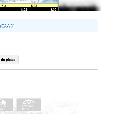
5:31
—
—
5:33
—
—
—
—
8:02
—
—
8:00
s (EAWS)
 de pistas