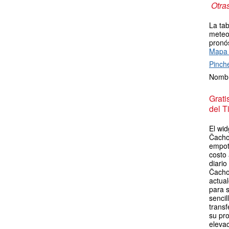
Otra
La tab
meteor
pronós
Mapa 
Pinch
Nombr
Grat
del T
El wid
Čachov
empot
costo
diario
Čacho
actua
para s
sencil
transf
su pro
elevac