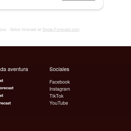
hovo - Selce forecast at
Snow-Forecast.com
ada aventura
Sociales
Facebook
Instagram
TikTok
YouTube