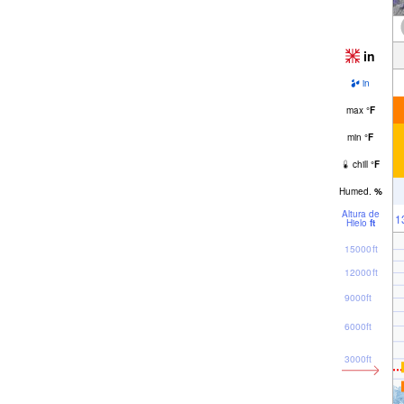
in
in
max
°
F
min
°
F
chill
°
F
Humed.
%
Altura de
1
Hielo
ft
15000ft
12000ft
9000ft
6000ft
3000ft