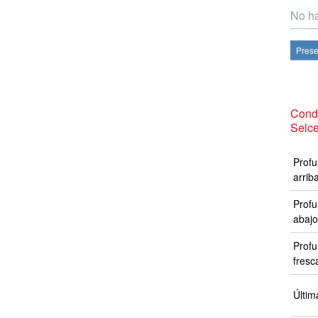
No ha
Prese
Condi
Selc
Profu
arrib
Profu
abajo
Profu
fresc
Últim