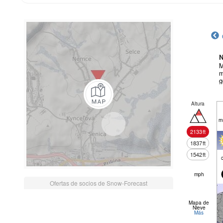
N
M
m
g
Altura
m
2133
ft
1837
ft
1542
ft
mph
Ofertas de socios de Snow-Forecast
Mapa de
Nieve
Más