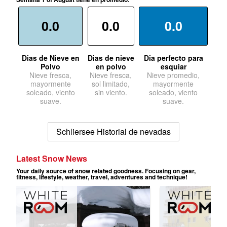
0.0
0.0
0.0
Dias de Nieve en
Dias de nieve
Dia perfecto para
Polvo
en polvo
esquiar
Nieve fresca,
Nieve fresca,
Nieve promedio,
mayormente
sol limitado,
mayormente
soleado, viento
sin viento.
soleado, viento
suave.
suave.
Schliersee Historial de nevadas