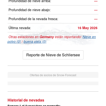
Profundidad de nieve arriba:
—
Profundidad de nieve abajo:
—
Profundidad de la nevada fresca:
—
Última nevada:
16 May 2026
Otras estaciones en
Germany
están reportando:
Nieve en
polvo (0)
/
buena pista (0)
Reporte de Nieve de Schliersee
Ofertas de socios de Snow-Forecast
Historial de nevadas
Semana 1 of August tiene en promedio: