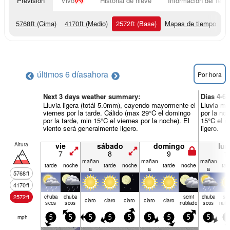
Previsión
Vivo
Historial de nieve
Información del resor
5768
ft
(Cima)
4170
ft
(Medio)
2572
ft
(Base)
Mapas de tiempo
últimos 6 días
ahora
Por hora
Next 3 days weather summary:
Días 4-6
Lluvia ligera (totál 5.0mm), cayendo mayormente el
Lluvia mo
viernes por la tarde. Cálido (max 29°C el domingo
por la no
por la tarde, min 15°C el viernes por la noche). El
15°C el m
viento será generalmente ligero.
ligero.
Altura
vie
sábado
domingo
lun
7
8
9
1
mañan
mañan
mañan
tarde
noche
tarde
noche
tarde
noche
tar
a
a
a
5768
ft
4170
ft
2572
ft
chuba
chuba
semi
chuba
se
claro
claro
claro
claro
claro
scos
scos
nublado
scos
nubl
mph
5
5
5
5
5
5
5
5
5
5