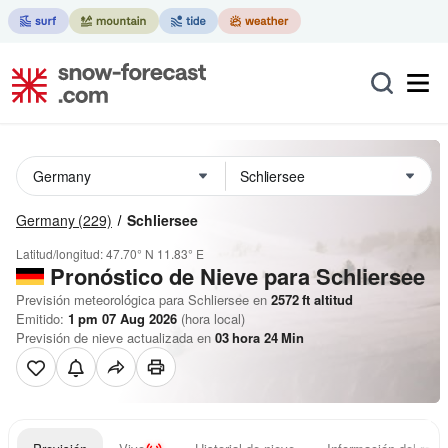
Germany
(229)
Schliersee
Latitud/longitud:
47.70° N
11.83° E
Pronóstico de Nieve
para Schliersee
Previsión meteorológica para Schliersee en
2572
ft
altitud
Emitido:
1 pm 07 Aug 2026
(hora local)
Previsión de nieve actualizada en
03
hora
24
Min