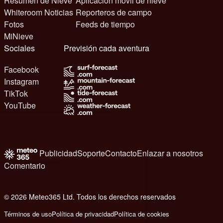
Resumen de Nieve
Aplicación móvil de nieve
Whiteroom Noticias
Reporteros de campo
Fotos
Feeds de tiempo
MiNieve
Sociales
Previsión cada aventura
Facebook
Instagram
TikTok
YouTube
Publicidad
Soporte
Contacto
Enlazar a nosotros
Comentario
© 2026 Meteo365 Ltd. Todos los derechos reservados
8
Términos de uso
Política de privacidad
Política de cookies