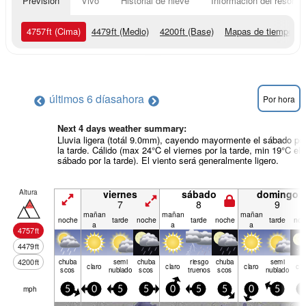
Previsión
Vivo
Historial de nieve
Información del resort
4757
ft
(Cima)
4479
ft
(Medio)
4200
ft
(Base)
Mapas de tiempo
últimos 6 días
ahora
Por hora
Next 4 days weather summary:
Lluvia ligera (totál 9.0mm), cayendo mayormente el sábado po
la tarde. Cálido (max 24°C el viernes por la tarde, min 19°C el
sábado por la tarde). El viento será generalmente ligero.
Altura
viernes
sábado
domingo
7
8
9
mañan
mañan
mañan
noche
tarde
noche
tarde
noche
tarde
noc
a
a
a
4757
ft
4479
ft
4200
ft
chuba
semi
chuba
riesgo
chuba
semi
claro
claro
claro
cla
scos
nublado
scos
truenos
scos
nublado
mph
5
0
5
5
0
5
5
0
5
5