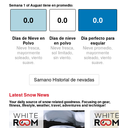
Semana 1 of August tiene en promedio:
0.0
0.0
0.0
Dias de Nieve en
Dias de nieve
Dia perfecto para
Polvo
en polvo
esquiar
Nieve fresca,
Nieve fresca,
Nieve promedio,
mayormente
sol limitado,
mayormente
soleado, viento
sin viento.
soleado, viento
suave.
suave.
Sarnano Historial de nevadas