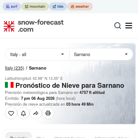
Italy
(235)
Sarnano
Latitud/longitud:
42.98° N
13.35° E
Pronóstico de Nieve
para Sarnano
Previsión meteorológica para Sarnano en
4757
ft
altitud
Emitido:
7 pm 06 Aug 2026
(hora local)
Previsión de nieve actualizada en
03
hora
49
Min