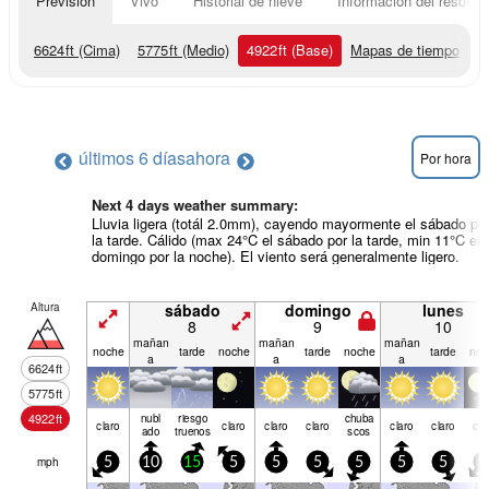
Previsión
Vivo
Historial de nieve
Información del resort
6624
ft
(Cima)
5775
ft
(Medio)
4922
ft
(Base)
Mapas de tiempo
últimos 6 días
ahora
Por hora
Next 4 days weather summary:
Lluvia ligera (totál 2.0mm), cayendo mayormente el sábado po
la tarde. Cálido (max 24°C el sábado por la tarde, min 11°C el
domingo por la noche). El viento será generalmente ligero.
Altura
sábado
domingo
lunes
8
9
10
mañan
mañan
mañan
noche
tarde
noche
tarde
noche
tarde
noc
a
a
a
6624
ft
5775
ft
4922
ft
nubl
riesgo
chuba
claro
claro
claro
claro
claro
claro
cla
ado
truenos
scos
mph
5
10
15
5
5
5
5
5
5
5