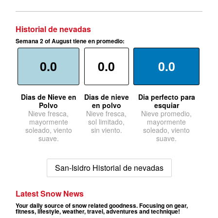
Historial de nevadas
Semana 2 of August tiene en promedio:
0.0
0.0
0.0
Dias de Nieve en
Dias de nieve
Dia perfecto para
Polvo
en polvo
esquiar
Nieve fresca,
Nieve fresca,
Nieve promedio,
mayormente
sol limitado,
mayormente
soleado, viento
sin viento.
soleado, viento
suave.
suave.
San-Isidro Historial de nevadas