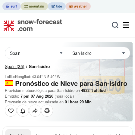
Spain
(35)
San-Isidro
Latitud/longitud:
43.04° N
5.40° W
Pronóstico de Nieve
para San-Isidro
Previsión meteorológica para San-Isidro en
4922
ft
altitud
Emitido:
7 pm 07 Aug 2026
(hora local)
Previsión de nieve actualizada en
01
hora
29
Min