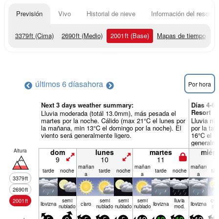
Previsión
Vivo
Historial de nieve
Información del resort
3379
ft
(Cima)
2690
ft
(Medio)
2001
ft
(Base)
Mapas de tiempo
últimos 6 días
ahora
Por hora
Next 3 days weather summary:
Días 4-6
Resort
Lluvia moderada (totál 13.0mm), más pesada el
martes por la noche. Cálido (max 21°C el lunes por
Lluvia mo
la mañana, min 13°C el domingo por la noche). El
por la tar
viento será generalmente ligero.
16°C el vi
generalme
Altura
dom
lunes
martes
miérc
9
10
11
1
mañan
mañan
mañan
tarde
noche
tarde
noche
tarde
noche
tar
a
a
a
3379
ft
2690
ft
2001
ft
semi
semi
semi
semi
lluvia
chu
llov­izna
claro
llov­izna
llov­izna
nublado
nublado
nublado
nublado
mod.
sc