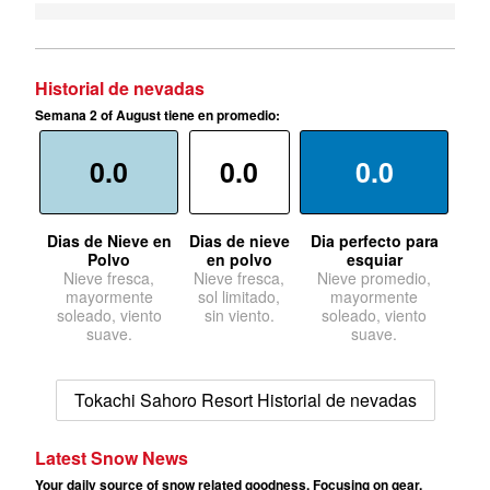
Historial de nevadas
Semana 2 of August tiene en promedio:
0.0
0.0
0.0
Dias de Nieve en
Dias de nieve
Dia perfecto para
Polvo
en polvo
esquiar
Nieve fresca,
Nieve fresca,
Nieve promedio,
mayormente
sol limitado,
mayormente
soleado, viento
sin viento.
soleado, viento
suave.
suave.
Tokachi Sahoro Resort Historial de nevadas