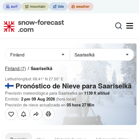
Finland
(7)
Saariselkä
Latitud/longitud:
68.41° N
27.50° E
Pronóstico de Nieve
para Saariselkä
Previsión meteorológica para Saariselka en
1139
ft
altitud
Emitido:
2 pm 09 Aug 2026
(hora local)
Previsión de nieve actualizada en
05
hora
27
Min