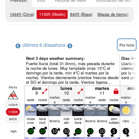
Previsión
Vivo
Historial de nieve
Información del resort
1434
ft
(Cima)
1139
ft
(Medio)
843
ft
(Base)
Mapas de tiempo
últimos 6 días
ahora
Por hora
Next 3 days weather summary:
Días 4-6
Fuerte lluvia (totál 31.0mm), más pesada durante
Lluvia li
la noche de lunes. Muy templado (max 13°C el
viernes p
domingo por la tarde, min 4°C el martes por la
por la tar
noche). Vientos decreciente (vientos frescos desde
será gene
el SO el domingo por la tarde, Vientos ligeros
desde el NNO por la noche de martes).
Altura
dom
lunes
martes
miérc
9
10
11
1
mañan
mañan
mañan
tarde
noche
tarde
noche
tarde
noche
tar
a
a
a
1434
ft
1139
ft
843
ft
chuba
lluvia
nubl
fuerte
semi
se
llov­izna
llov­izna
llov­izna
claro
scos
mod.
ado
lluvia
nublado
nubl
mph
20
10
10
10
10
15
10
5
5
5