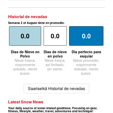
Historial de nevadas
Semana 2 of August tiene en promedio:
0.0
0.0
0.0
Dias de Nieve en
Dias de nieve
Dia perfecto para
Polvo
en polvo
esquiar
Nieve fresca,
Nieve fresca,
Nieve promedio,
mayormente
sol limitado,
mayormente
soleado, viento
sin viento.
soleado, viento
suave.
suave.
Saariselkä Historial de nevadas