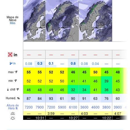
Mapa de
Nieve
Más
in
—
—
—
—
—
—
—
—
—
0.3
0.1
0.6
0.08
—
0.08
0.04
—
—
in
55
55
52
52
46
45
50
45
48
5
max
°
F
52
52
52
50
41
41
46
39
45
5
min
°
F
46
48
48
46
32
34
41
36
43
5
chill
°
F
87
84
93
61
90
91
63
76
60
4
Humed.
%
Altura de
7200
7900
7200
5900
6100
3600
4600
3800
3900
49
Hielo
ft
—
—
3:59
—
—
4:03
—
—
4:07
—
10:31
—
—
10:27
—
—
10:22
—