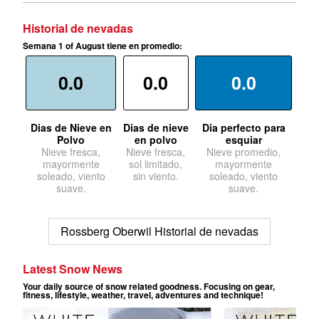
Historial de nevadas
Semana 1 of August tiene en promedio:
0.0
0.0
0.0
Dias de Nieve en
Dias de nieve
Dia perfecto para
Polvo
en polvo
esquiar
Nieve fresca,
Nieve fresca,
Nieve promedio,
mayormente
sol limitado,
mayormente
soleado, viento
sin viento.
soleado, viento
suave.
suave.
Rossberg Oberwil Historial de nevadas