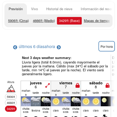
Previsión
Vivo
Historial de nieve
Información del resort
5906
ft
(Cima)
4666
ft
(Medio)
3429
ft
(Base)
Mapas de tiempo
últimos 6 días
ahora
Por hora
Next 3 days weather summary:
Dí
Lluvia ligera (totál 8.0mm), cayendo mayormente el
Llu
jueves por la mañana. Cálido (max 24°C el sábado por la
por
tarde, min 14°C el jueves por la noche). El viento será
min
generalmente ligero.
gen
Altura
jueves
viernes
sábado
6
7
8
mañan
mañan
mañan
mañ
tarde
noche
tarde
noche
tarde
noche
a
a
a
a
5906
ft
4666
ft
3429
ft
chuba
chuba
chuba
chuba
llov­izna
claro
claro
claro
claro
cla
scos
scos
scos
scos