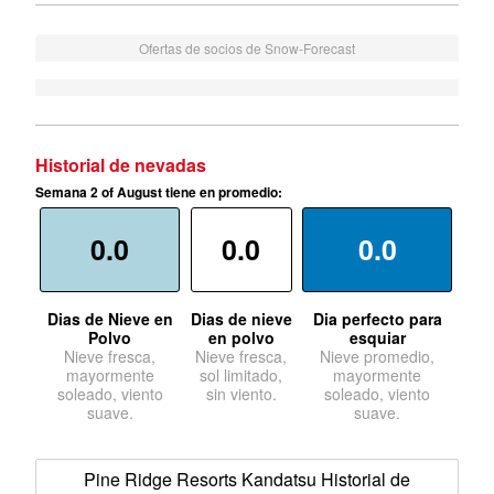
Ofertas de socios de Snow-Forecast
Historial de nevadas
Semana 2 of August tiene en promedio:
0.0
0.0
0.0
Dias de Nieve en
Dias de nieve
Dia perfecto para
Polvo
en polvo
esquiar
Nieve fresca,
Nieve fresca,
Nieve promedio,
mayormente
sol limitado,
mayormente
soleado, viento
sin viento.
soleado, viento
suave.
suave.
Pine Ridge Resorts Kandatsu Historial de