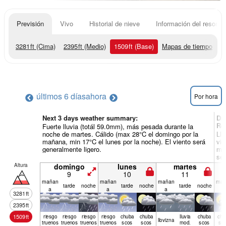
Previsión
Vivo
Historial de nieve
Información del resort
3281
ft
(Cima)
2395
ft
(Medio)
1509
ft
(Base)
Mapas de tiempo
últimos 6 días
ahora
Por hora
Next 3 days weather summary:
Dí
Re
Fuerte lluvia (totál 59.0mm), más pesada durante la
noche de martes. Cálido (max 28°C el domingo por la
Llu
mañana, min 17°C el lunes por la noche). El viento será
vie
generalmente ligero.
mañ
ser
Altura
domingo
lunes
martes
9
10
11
mañan
mañan
mañan
mañ
tarde
noche
tarde
noche
tarde
noche
a
a
a
a
3281
ft
2395
ft
1509
ft
riesgo
riesgo
riesgo
riesgo
chuba
chuba
lluvia
chuba
chu
llov­izna
truenos
truenos
truenos
truenos
scos
scos
mod.
scos
sc