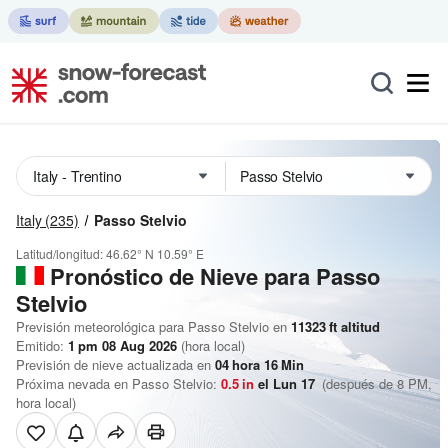
Italy
(235)
Passo Stelvio
Latitud/longitud:
46.62° N
10.59° E
Pronóstico de Nieve
para Passo
Stelvio
Previsión meteorológica para Passo Stelvio en
11323
ft
altitud
Emitido:
1 pm 08 Aug 2026
(hora local)
Previsión de nieve actualizada en
04
hora
16
Min
Próxima nevada en Passo Stelvio:
0.5
in
el Lun 17
(después de 8 PM,
hora local)