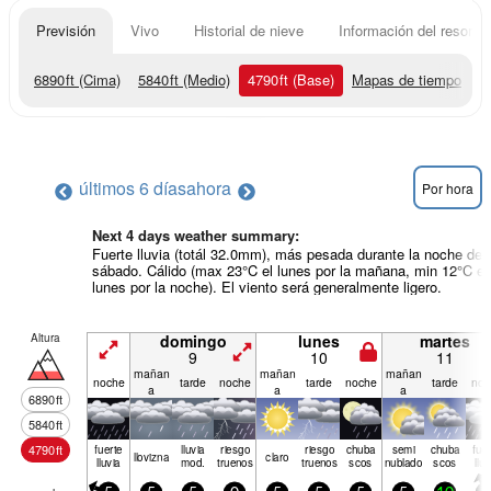
Previsión
Vivo
Historial de nieve
Información del resort
6890
ft
(Cima)
5840
ft
(Medio)
4790
ft
(Base)
Mapas de tiempo
últimos 6 días
ahora
Por hora
Next 4 days weather summary:
Fuerte lluvia (totál 32.0mm), más pesada durante la noche de
sábado. Cálido (max 23°C el lunes por la mañana, min 12°C el
lunes por la noche). El viento será generalmente ligero.
Altura
domingo
lunes
martes
9
10
11
mañan
mañan
mañan
noche
tarde
noche
tarde
noche
tarde
noc
a
a
a
6890
ft
5840
ft
4790
ft
fuerte
lluvia
riesgo
riesgo
chuba
semi
chuba
fue
llov­izna
claro
lluvia
mod.
truenos
truenos
scos
nublado
scos
lluv