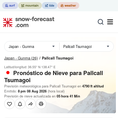
Japan - Gunma
(26)
Pallcall Tsumagoi
Latitud/longitud:
36.55° N
138.47° E
Pronóstico de Nieve
para Pallcall
Tsumagoi
Previsión meteorológica para Pallcall Tsumagoi en
4790
ft
altitud
Emitido:
8 pm 08 Aug 2026
(hora local)
Previsión de nieve actualizada en
05
hora
41
Min