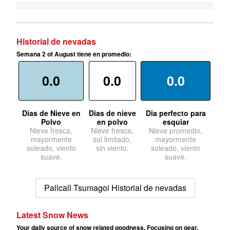
Historial de nevadas
Semana 2 of August tiene en promedio:
0.0
0.0
0.0
Dias de Nieve en
Dias de nieve
Dia perfecto para
Polvo
en polvo
esquiar
Nieve fresca,
Nieve fresca,
Nieve promedio,
mayormente
sol limitado,
mayormente
soleado, viento
sin viento.
soleado, viento
suave.
suave.
Pallcall Tsumagoi Historial de nevadas