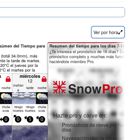
Ver por hora
esúmen del Tiempo para
Resumen del tiempo para los días 7-16:
¿Te interesa el pronóstico de 16 días? Desbloquea
a (totál 34.0mm), más
pronóstico completo y muchas más funciones
te la tarde de martes.
haciéndote miembro Pro.
20°C el jueves por la
2°C el martes por la
iento será generalmente
s
miércoles
12
Snow
Pro
mañan
noche
tarde
noche
a
chuba
riesgo
riesgo
chuba
scos
truenos
truenos
scos
Hazte pro y carve en:
0
0
5
0
Pronósticos de nieve por horas y 1
días
Navegación rápida sin anuncios