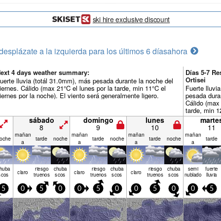
ski hire exclusive discount
desplázate a la izquierda para los últimos 6 días
ahora
ext 4 days weather summary:
Días 5-7 R
Ortisei
uerte lluvia (totál 31.0mm), más pesada durante la noche del
iernes. Cálido (max 21°C el lunes por la tarde, min 11°C el
Fuerte lluvi
iernes por la noche). El viento será generalmente ligero.
pesada duran
Cálido (max 
tarde, min 1
noche). El v
sábado
domingo
lunes
marte
ligero.
8
9
10
11
mañan
mañan
mañan
mañan
oche
tarde
noche
tarde
noche
tarde
noche
tarde
a
a
a
a
huba
riesgo
chuba
riesgo
chuba
riesgo
chuba
semi
fuerte
claro
claro
claro
scos
truenos
scos
truenos
scos
truenos
scos
nublado
lluvia
5
0
5
0
0
5
0
0
5
0
0
5