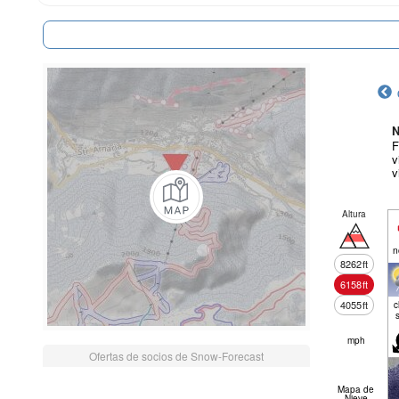
N
F
v
v
Altura
n
8262
ft
6158
ft
4055
ft
c
mph
Ofertas de socios de Snow-Forecast
Mapa de
Nieve