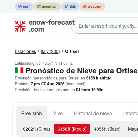
Estaciones
Italy
(235)
Ortisei
Latitud/longitud:
46.57° N
11.67° E
Pronóstico de Nieve
para Ortise
Previsión meteorológica para Ortisei en
6158
ft
altitud
Emitido:
7 pm 07 Aug 2026
(hora local)
Previsión de nieve actualizada en
01
hora
19
Min
Previsión
Vivo
Historial de nieve
Inform
8262
ft
(Cima)
6158
ft
(Medio)
4055
ft
(Base)
Mapa