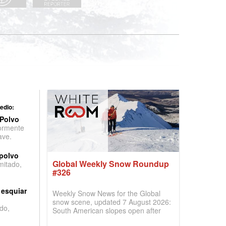
edio:
 Polvo
ormente
ave.
 polvo
Global Weekly Snow Roundup
imitado,
#326
 esquiar
Weekly Snow News for the Global
snow scene, updated 7 August 2026:
do,
South American slopes open after
huge snowfalls, New Zealand posts