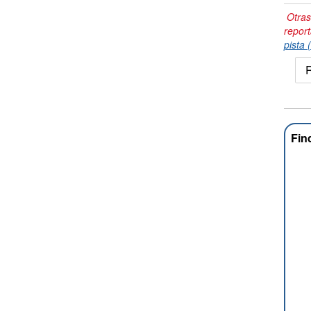
Otras
repor
pista 
R
Fin