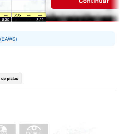
Continuar
—
6:05
—
—
8:30
—
—
8:29
s (EAWS)
 de pistas