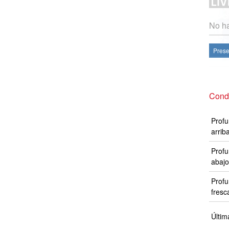
No ha
Prese
Condi
Profu
arrib
Profu
abajo
Profu
fresc
Últim