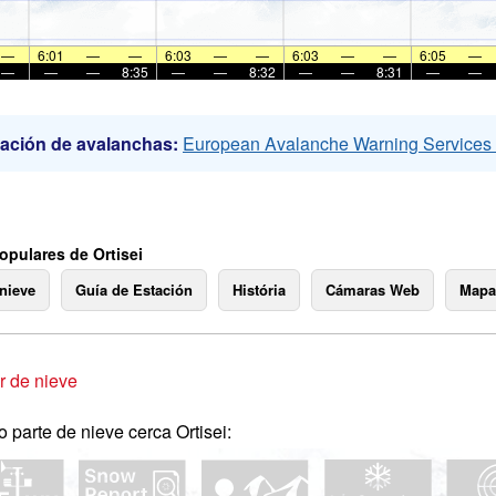
—
6:01
—
—
6:03
—
—
6:03
—
—
6:05
—
—
—
—
8:35
—
—
8:32
—
—
8:31
—
—
ación de avalanchas:
European Avalanche Warning Service
opulares de Ortisei
 nieve
Guía de Estación
História
Cámaras Web
Mapa
 de nieve
o parte de nieve cerca Ortisei: