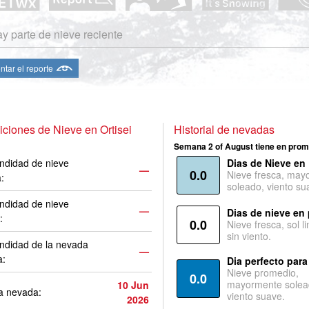
y parte de nieve reciente
ntar el reporte
ciones de Nieve en Ortisei
Historial de nevadas
Semana 2 of August tiene en prom
ndidad de nieve
Dias de Nieve en
—
0.0
Nieve fresca, may
a:
soleado, viento su
ndidad de nieve
—
Dias de nieve en
:
0.0
Nieve fresca, sol l
sin viento.
ndidad de la nevada
—
a:
Dia perfecto para
Nieve promedio,
0.0
mayormente solea
10 Jun
a nevada:
viento suave.
2026