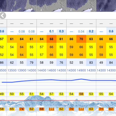
—
—
—
—
—
—
—
—
—
—
—
—
0.6
0.1
0.3
0.2
0.6
—
0.08
0.08
—
—
0.04
—
57
61
64
61
64
68
61
66
70
63
66
66
52
54
64
55
57
66
55
59
66
55
59
55
52
54
64
55
57
66
55
59
66
55
59
55
86
62
55
79
58
59
76
52
55
83
49
84
3500
13500
13900
14300
14400
14600
14300
14300
14900
14300
14300
14300
49
50
55
51
54
57
53
54
58
53
55
54
58
65
74
62
68
77
62
70
77
63
71
67