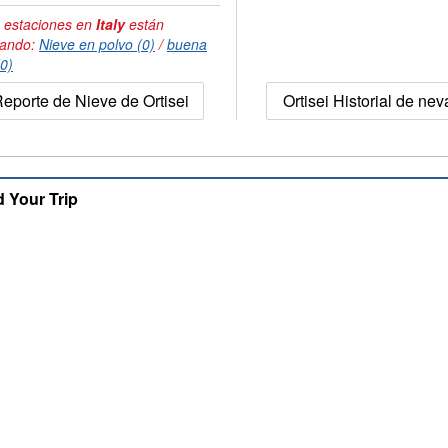
 estaciones en
Italy
están
tando:
Nieve en polvo (0)
/
buena
(0)
eporte de Nieve de Ortisei
Ortisei Historial de ne
d Your Trip