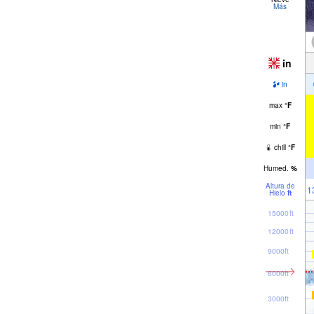
Más
in
in
max
°
F
min
°
F
chill
°
F
Humed.
%
Altura de
1
Hielo
ft
15000ft
12000ft
9000ft
6000ft
3000ft