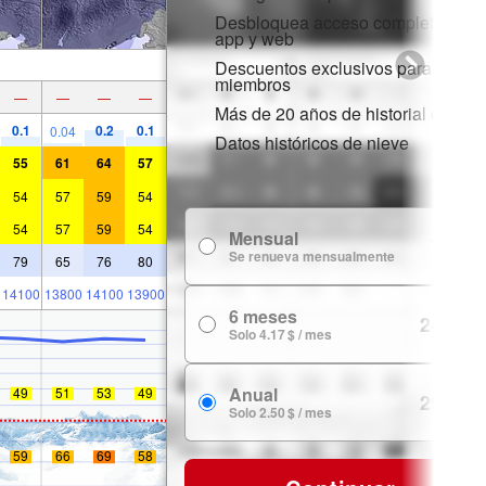
Desbloquea acceso completo en la
app y web
Descuentos exclusivos para
miembros
—
—
—
—
Más de 20 años de historial de nie
0.1
0.2
0.1
0.04
Datos históricos de nieve
55
61
64
57
54
57
59
54
54
57
59
54
Mensual
7.99 $
Se renueva mensualmente
79
65
76
80
14100
13800
14100
13900
6 meses
24.99 $
Solo 4.17 $ / mes
Anual
49
51
53
49
29.99 $
Solo 2.50 $ / mes
59
66
69
58