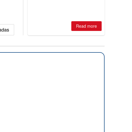
best conditions of season so far,
Australian areas open most terrain of
2026, northern hemisphere down to
two outdoor areas still open.
Read more
vadas