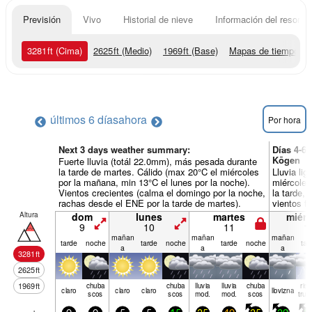
Previsión
Vivo
Historial de nieve
Información del resort
3281
ft
(Cima)
2625
ft
(Medio)
1969
ft
(Base)
Mapas de tiempo
últimos 6 días
ahora
Por hora
Next 3 days weather summary:
Días 4-6
Kōgen
Fuerte lluvia (totál 22.0mm), más pesada durante
la tarde de martes. Cálido (max 20°C el miércoles
Lluvia li
por la mañana, min 13°C el lunes por la noche).
miércoles
Vientos crecientes (calma el domingo por la noche,
la tarde,
rachas desde el ENE por la tarde de martes).
vientos f
Altura
dom
lunes
martes
miérc
9
10
11
1
mañan
mañan
mañan
tarde
noche
tarde
noche
tarde
noche
tar
a
a
a
3281
ft
2625
ft
1969
ft
chuba
chuba
lluvia
lluvia
chuba
rie
claro
claro
claro
llov­izna
scos
scos
mod.
mod.
scos
true