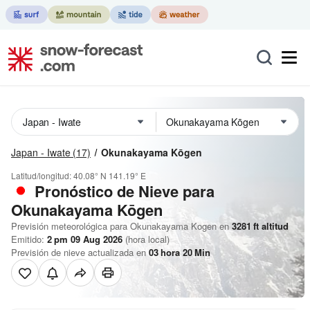
Japan - Iwate
(17)
Okunakayama Kōgen
Latitud/longitud:
40.08° N
141.19° E
Pronóstico de Nieve
para
Okunakayama Kōgen
Previsión meteorológica para Okunakayama Kogen en
3281
ft
altitud
Emitido:
2 pm 09 Aug 2026
(hora local)
Previsión de nieve actualizada en
03
hora
20
Min