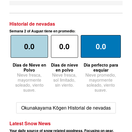
Historial de nevadas
Semana 2 of August tiene en promedio:
0.0
0.0
0.0
Dias de Nieve en
Dias de nieve
Dia perfecto para
Polvo
en polvo
esquiar
Nieve fresca,
Nieve fresca,
Nieve promedio,
mayormente
sol limitado,
mayormente
soleado, viento
sin viento.
soleado, viento
suave.
suave.
Okunakayama Kōgen Historial de nevadas