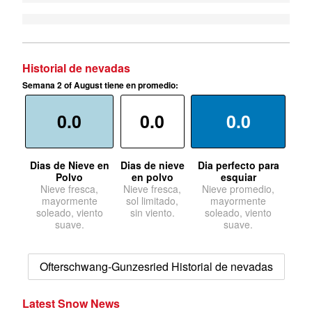
Historial de nevadas
Semana 2 of August tiene en promedio:
0.0
0.0
0.0
Dias de Nieve en
Dias de nieve
Dia perfecto para
Polvo
en polvo
esquiar
Nieve fresca,
Nieve fresca,
Nieve promedio,
mayormente
sol limitado,
mayormente
soleado, viento
sin viento.
soleado, viento
suave.
suave.
Ofterschwang-Gunzesried Historial de nevadas