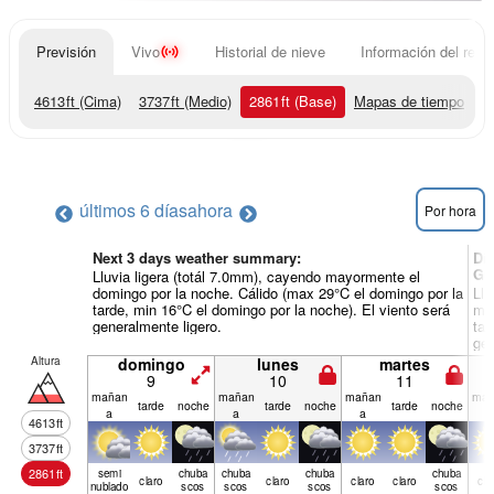
Previsión
Vivo
Historial de nieve
Información del resor
4613
ft
(Cima)
3737
ft
(Medio)
2861
ft
(Base)
Mapas de tiempo
últimos 6 días
ahora
Por hora
Next 3 days weather summary:
Dí
Gu
Lluvia ligera (totál 7.0mm), cayendo mayormente el
domingo por la noche. Cálido (max 29°C el domingo por la
Llu
tarde, min 16°C el domingo por la noche). El viento será
mié
generalmente ligero.
tar
gen
Altura
domingo
lunes
martes
9
10
11
mañan
mañan
mañan
mañ
tarde
noche
tarde
noche
tarde
noche
a
a
a
a
4613
ft
3737
ft
2861
ft
semi
chuba
chuba
chuba
chuba
claro
claro
claro
claro
cla
nublado
scos
scos
scos
scos