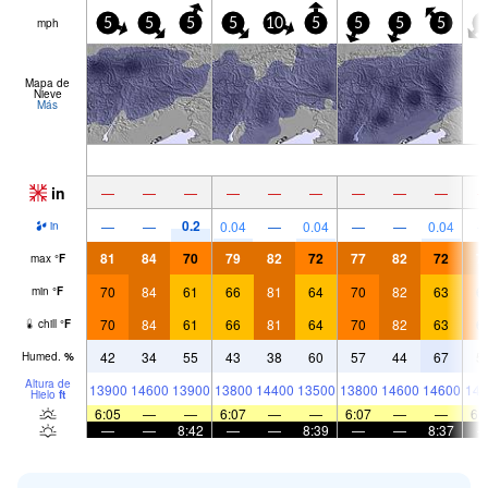
mph
5
5
5
5
10
5
5
5
5
5
Mapa de
Nieve
Más
in
—
—
—
—
—
—
—
—
—
0.2
—
—
0.04
—
0.04
—
—
0.04
in
81
84
70
79
82
72
77
82
72
7
max
°
F
70
84
61
66
81
64
70
82
63
6
min
°
F
70
84
61
66
81
64
70
82
63
6
chill
°
F
42
34
55
43
38
60
57
44
67
5
Humed.
%
Altura de
13900
14600
13900
13800
14400
13500
13800
14600
14600
144
Hielo
ft
6:05
—
—
6:07
—
—
6:07
—
—
6:
—
—
8:42
—
—
8:39
—
—
8:37