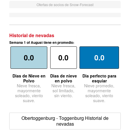
Ofertas de socios de Snow-Forecast
Historial de nevadas
Semana 1 of August tiene en promedio:
0.0
0.0
0.0
Dias de Nieve en
Dias de nieve
Dia perfecto para
Polvo
en polvo
esquiar
Nieve fresca,
Nieve fresca,
Nieve promedio,
mayormente
sol limitado,
mayormente
soleado, viento
sin viento.
soleado, viento
suave.
suave.
Obertoggenburg - Toggenburg Historial de
nevadas