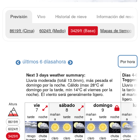
Previsión
Vivo
Historial de nieve
Información del resort
8619
ft
(Cima)
6024
ft
(Medio)
3429
ft
(Base)
Mapas de tiempo
últimos 6 días
ahora
Por hora
Next 3 days weather summary:
Días 4-6
Toggenb
Lluvia moderada (totál 13.0mm), más pesada el
domingo por la noche. Cálido (max 28°C el
Lluvia mo
domingo por la tarde, min 14°C el viernes por la
la tarde.
noche). El viento será generalmente ligero.
el martes
ligero.
Altura
vie
sábado
domingo
lun
7
8
9
1
mañan
mañan
mañan
tarde
noche
tarde
noche
tarde
noche
tar
a
a
a
8619
ft
6024
ft
3429
ft
riesgo
chuba
chuba
chuba
chuba
rie
claro
claro
claro
claro
truenos
scos
scos
scos
scos
true