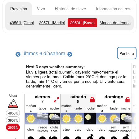
Previsión
Vivo
Historial de nieve
Información del resort
4958
ft
(Cima)
3957
ft
(Medio)
2953
ft
(Base)
Mapas de tiempo
últimos 6 días
ahora
Por hora
Next 3 days weather summary:
Dí
Lluvia ligera (totál 3.0mm), cayendo mayormente el
Llu
viernes por la tarde. Cálido (max 29°C el domingo por la
por
tarde, min 14°C el viernes por la noche). El viento será
16°
generalmente ligero.
lig
Altura
viernes
sábado
domingo
7
8
9
mañan
mañan
mañan
mañ
tarde
noche
tarde
noche
tarde
noche
a
a
a
a
4958
ft
3957
ft
2953
ft
riesgo
chuba
semi
semi
se
claro
claro
claro
claro
claro
truenos
scos
nublado
nublado
nubl