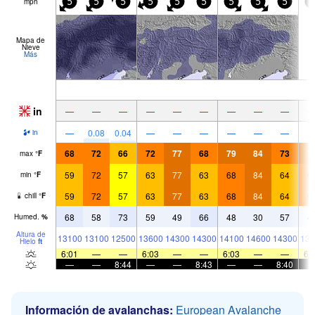
mph
5
5
5
5
5
5
5
5
5
5
Mapa de
Nieve
Más
in
—
—
—
—
—
—
—
—
—
—
0.08
0.04
—
—
—
—
—
—
in
68
72
66
72
77
68
79
84
73
7
max
°
F
59
72
57
63
77
63
68
84
64
6
min
°
F
59
72
57
63
77
63
68
84
64
6
chill
°
F
68
58
73
59
49
66
48
30
57
4
Humed.
%
Altura de
13100
13100
12500
13600
14300
14300
14100
14600
14300
139
Hielo
ft
6:01
—
—
6:03
—
—
6:03
—
—
6:
—
—
8:44
—
—
8:43
—
—
8:40
Información de avalanchas:
European Avalanche