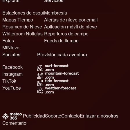
Explorar
Servicios
Estaciones de esquí
Membresía
Mapas Tiempo
Alertas de nieve por email
Resumen de Nieve
Aplicación móvil de nieve
Whiteroom Noticias
Reporteros de campo
Fotos
Feeds de tiempo
MiNieve
Sociales
Previsión cada aventura
Facebook
Instagram
TikTok
YouTube
Publicidad
Soporte
Contacto
Enlazar a nosotros
Comentario