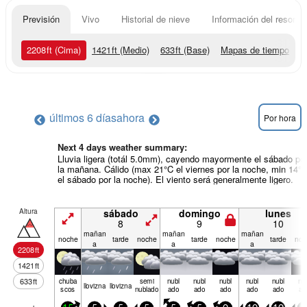
Previsión
Vivo
Historial de nieve
Información del resort
2208
ft
(Cima)
1421
ft
(Medio)
633
ft
(Base)
Mapas de tiempo
últimos 6 días
ahora
Por hora
Next 4 days weather summary:
Lluvia ligera (totál 5.0mm), cayendo mayormente el sábado po
la mañana. Cálido (max 21°C el viernes por la noche, min 14°
el sábado por la noche). El viento será generalmente ligero.
Altura
sábado
domingo
lunes
8
9
10
mañan
mañan
mañan
noche
tarde
noche
tarde
noche
tarde
noc
a
a
a
2208
ft
1421
ft
633
ft
chuba
semi
nubl
nubl
nubl
nubl
nubl
nu
llov­izna
llov­izna
scos
nublado
ado
ado
ado
ado
ado
ad