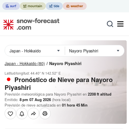
Japan - Hokkaido
(80)
Nayoro Piyashiri
Latitud/longitud:
44.40° N
142.52° E
Pronóstico de Nieve
para Nayoro
Piyashiri
Previsión meteorológica para Nayoro Piyashiri en
2208
ft
altitud
Emitido:
8 pm 07 Aug 2026
(hora local)
Previsión de nieve actualizada en
01
hora
45
Min