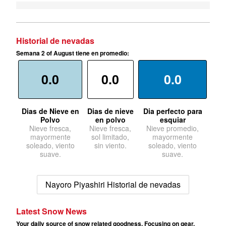
Historial de nevadas
Semana 2 of August tiene en promedio:
0.0
0.0
0.0
Dias de Nieve en
Dias de nieve
Dia perfecto para
Polvo
en polvo
esquiar
Nieve fresca,
Nieve fresca,
Nieve promedio,
mayormente
sol limitado,
mayormente
soleado, viento
sin viento.
soleado, viento
suave.
suave.
Nayoro Piyashiri Historial de nevadas