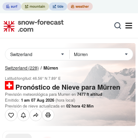
Switzerland
(228)
Mürren
Latitud/longitud:
46.56° N
7.89° E
Pronóstico de Nieve
para Mürren
Previsión meteorológica para Murren en
7477
ft
altitud
Emitido:
1 am 07 Aug 2026
(hora local)
Previsión de nieve actualizada en
02
hora
42
Min