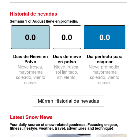
Historial de nevadas
Semana 1 of August tiene en promedio:
0.0
0.0
0.0
Dias de Nieve en
Dias de nieve
Dia perfecto para
Polvo
en polvo
esquiar
Nieve fresca,
Nieve fresca,
Nieve promedio,
mayormente
sol limitado,
mayormente
soleado, viento
sin viento.
soleado, viento
suave.
suave.
Mürren Historial de nevadas