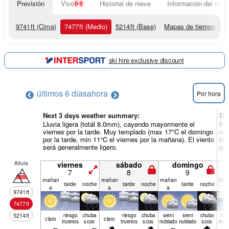
Previsión
Vivo
Historial de nieve
Información del resor
9741
ft
(Cima)
7477
ft
(Medio)
5214
ft
(Base)
Mapas de tiempo
ski hire exclusive discount
últimos 6 días
ahora
Por hora
Next 3 days weather summary:
Dí
Lluvia ligera (totál 8.0mm), cayendo mayormente el
Fue
viernes por la tarde. Muy templado (max 17°C el domingo
noc
por la tarde, min 11°C el viernes por la mañana). El viento
la 
será generalmente ligero.
gen
Altura
viernes
sábado
domingo
7
8
9
mañan
mañan
mañan
mañ
tarde
noche
tarde
noche
tarde
noche
a
a
a
a
9741
ft
7477
ft
5214
ft
riesgo
chuba
riesgo
chuba
semi
semi
chuba
rie
claro
claro
truenos
scos
truenos
scos
nublado
nublado
scos
true