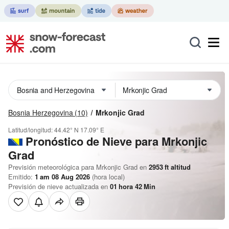
Bosnia Herzegovina
(10)
Mrkonjic Grad
Latitud/longitud:
44.42° N
17.09° E
Pronóstico de Nieve
para Mrkonjic
Grad
Previsión meteorológica para Mrkonjic Grad en
2953
ft
altitud
Emitido:
1 am 08 Aug 2026
(hora local)
Previsión de nieve actualizada en
01
hora
42
Min