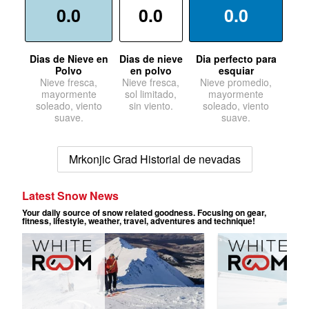
0.0
0.0
0.0
Dias de Nieve en
Dias de nieve
Dia perfecto para
Polvo
en polvo
esquiar
Nieve fresca,
Nieve fresca,
Nieve promedio,
mayormente
sol limitado,
mayormente
soleado, viento
sin viento.
soleado, viento
suave.
suave.
Mrkonjic Grad Historial de nevadas