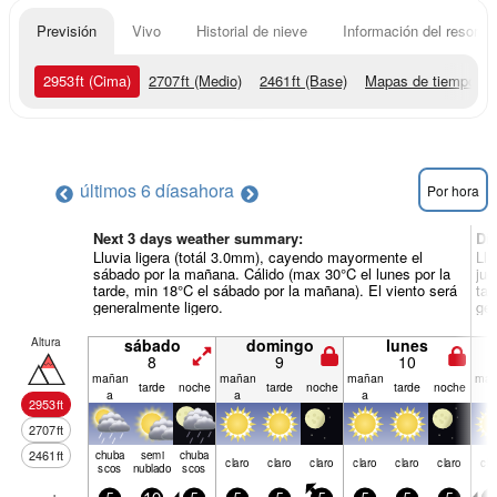
Previsión
Vivo
Historial de nieve
Información del resort
2953
ft
(Cima)
2707
ft
(Medio)
2461
ft
(Base)
Mapas de tiempo
últimos 6 días
ahora
Por hora
Next 3 days weather summary:
Dí
Lluvia ligera (totál 3.0mm), cayendo mayormente el
Llu
sábado por la mañana. Cálido (max 30°C el lunes por la
jue
tarde, min 18°C el sábado por la mañana). El viento será
tar
generalmente ligero.
gen
Altura
sábado
domingo
lunes
8
9
10
mañan
mañan
mañan
mañ
tarde
noche
tarde
noche
tarde
noche
a
a
a
a
2953
ft
2707
ft
2461
ft
chuba
semi
chuba
claro
claro
claro
claro
claro
claro
cla
scos
nublado
scos