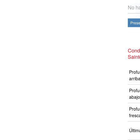
No ha
Prese
Cond
Sain
Profu
arrib
Profu
abajo
Profu
fresc
Últim