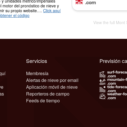
 y unidades métrico/imperiales
l motor del pronóstico de nieve y
nir su propio website….
Click aquí
btener el código
View the full Mont
Servicios
Previsión c
quí
Membresía
Alertas de nieve por email
ve
Aplicación móvil de nieve
as
Reporteros de campo
Feeds de tiempo