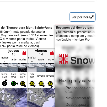
Ver por hora
 del Tiempo para Mont Sainte-Anne
Resumen del tiempo para los días 
ál 45.0mm), más pesada durante la
¿Te interesa el pronóstico de 16 día
 Muy templado (max 16°C el miércoles
pronóstico completo y muchas más 
C el viernes por la tarde). Vientos
haciéndote miembro Pro.
el jueves por la mañana, casi
 NO por la tarde de viernes).
jueves
viernes
13
14
Snow
Pr
mañan
mañan
tarde
noche
tarde
noche
a
a
fuerte
lluvia
fuerte
nubl
llov­izna
llov­izna
lluvia
mod.
lluvia
ado
Hazte pro y carve en:
0
10
30
25
30
25
Pronósticos de nieve po
días
Navegación rápida sin 
Desbloquea acceso comp