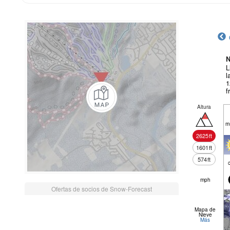
N
L
l
1
f
Altura
m
2625
ft
1601
ft
574
ft
mph
Ofertas de socios de Snow-Forecast
Mapa de
Nieve
Más