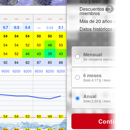
app y web
Descuentos exclusivos 
miembros
—
—
—
—
—
—
Más de 20 años de histor
0.7
0.3
0.4
0.1
—
0.04
Datos históricos de niev
54
54
54
50
50
52
54
54
52
50
48
50
54
52
46
43
39
43
Mensual
Se renueva mensualmente
92
84
82
87
85
88
9500
9200
9200
8500
8200
9200
6 meses
Solo 4.17 $ / mes
Anual
Solo 2.50 $ / mes
54
54
53
50
49
51
Continuar
59
60
56
56
57
58