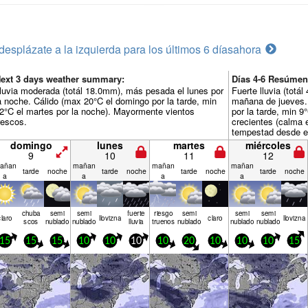
desplázate a la izquierda para los últimos 6 días
ahora
ext 3 days weather summary:
Días 4-6 Resúmen
luvia moderada (totál 18.0mm), más pesada el lunes por
Fuerte lluvia (tot
a noche. Cálido (max 20°C el domingo por la tarde, min
mañana de jueves.
2°C el martes por la noche). Mayormente vientos
por la tarde, min 9°
rescos.
crecientes (calma 
tempestad desde el
domingo
lunes
martes
miércoles
9
10
11
12
añan
mañan
mañan
mañan
tarde
noche
tarde
noche
tarde
noche
tarde
noche
a
a
a
a
chuba
semi
semi
fuerte
riesgo
semi
semi
semi
claro
llov­izna
claro
llov­izna
scos
nublado
nublado
lluvia
truenos
nublado
nublado
nublado
15
15
15
10
10
10
10
20
10
10
10
15