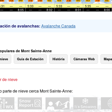
5:31
—
—
5:33
—
—
5:33
—
—
5:35
—
—
—
—
8:05
—
—
8:02
—
—
8:01
—
—
8:00
ación de avalanchas:
Avalanche Canada
opulares de Mont Sainte-Anne
 nieve
Guía de Estación
História
Cámaras Web
Mapa
 de nieve
o parte de nieve cerca Mont Sainte-Anne: