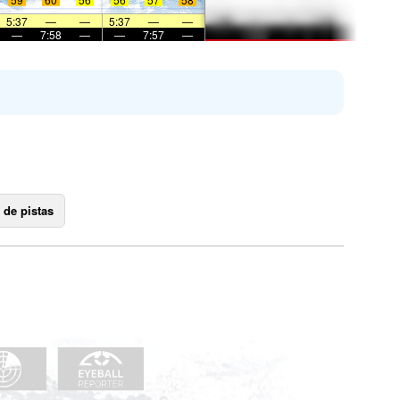
5:37
—
—
5:37
—
—
—
7:58
—
—
7:57
—
 de pistas