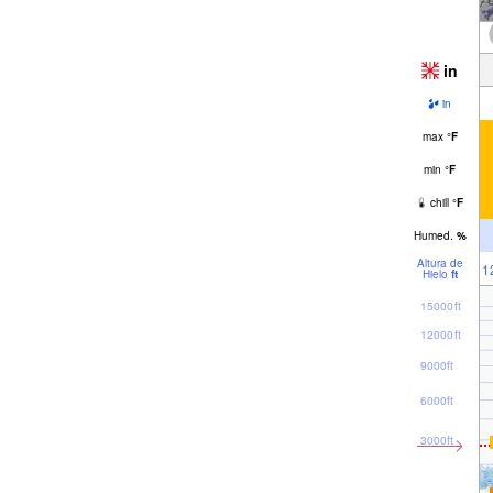
in
in
max
°
F
min
°
F
chill
°
F
Humed.
%
Altura de
1
Hielo
ft
15000ft
12000ft
9000ft
6000ft
3000ft