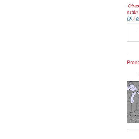
Otras
están
(0)
/
b
Prono