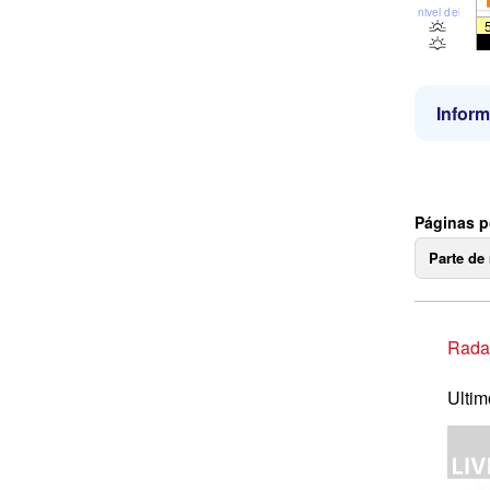
nivel del mar
Inform
Páginas p
Parte de
Radar
Ultim