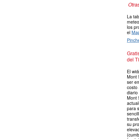
Otra
La tab
meteor
los pr
el
Map
Pinch
Grat
del T
El wid
Mont 
ser em
costo
diario
Mont 
actua
para s
sencil
transf
su pro
elevac
(cumb