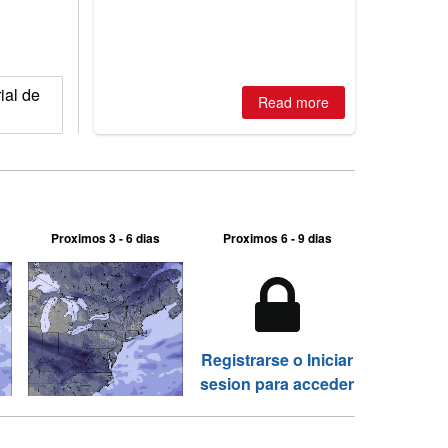
2026, northern hemisphere down to
two outdoor areas still open.
ial de
Read more
Proximos 3 - 6 dias
Proximos 6 - 9 dias
Registrarse o Iniciar
sesion para acceder