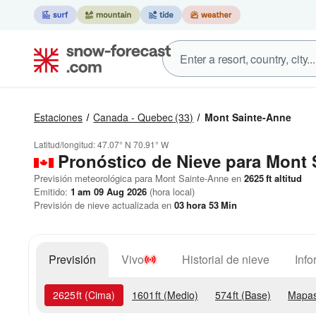
Estaciones
Canada - Quebec
(33)
Mont Sainte-Anne
Latitud/longitud:
47.07° N
70.91° W
Pronóstico de Nieve
para Mont 
Previsión meteorológica para Mont Sainte-Anne en
2625
ft
altitud
Emitido:
1 am 09 Aug 2026
(hora local)
Previsión de nieve actualizada en
03
hora
53
Min
Previsión
Vivo
Historial de nieve
Info
2625
ft
(Cima)
1601
ft
(Medio)
574
ft
(Base)
Mapas