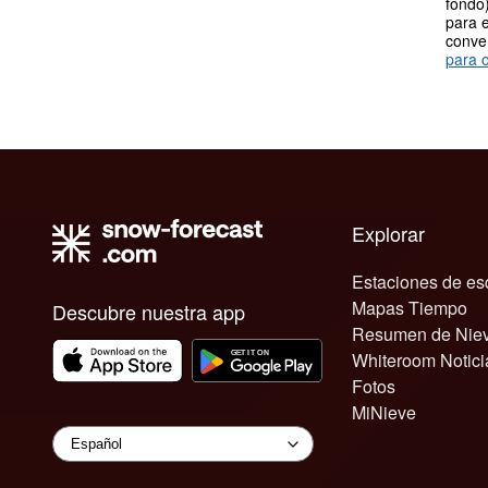
fondo)
para e
conve
para o
Explorar
Estaciones de es
Mapas Tiempo
Descubre nuestra app
Resumen de Nie
Whiteroom Notici
Fotos
MiNieve