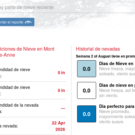
y parte de nieve reciente
ntar el reporte
iciones de Nieve en Mont
Historial de nevadas
te-Anne
Semana 2 of August tiene en prom
Dias de Nieve en
0.0
Nieve fresca, may
ndidad de nieve
0
in
soleado, viento su
a:
Dias de nieve en
ndidad de nieve
0.0
0
in
Nieve fresca, sol l
:
sin viento.
ndidad de la nevada
Dia perfecto para
—
a:
Nieve promedio,
0.0
mayormente solea
viento suave.
22 Apr
a nevada:
2026