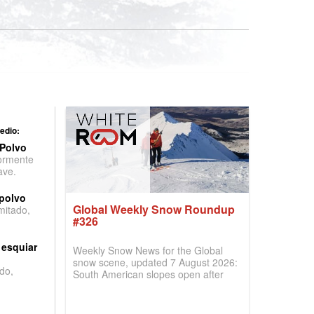
edio:
 Polvo
ormente
ave.
 polvo
Global Weekly Snow Roundup
imitado,
#326
 esquiar
Weekly Snow News for the Global
snow scene, updated 7 August 2026:
do,
South American slopes open after
huge snowfalls, New Zealand posts
best conditions of season so far,
Australian areas open most terrain of