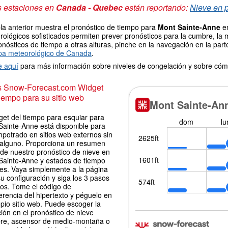
s estaciones en
Canada - Quebec
están reportando:
Nieve en p
la anterior muestra el pronóstico de tiempo para
Mont Sainte-Anne
en
ológicos sofisticados permiten prever pronósticos para la cumbre, la 
onósticos de tiempo a otras alturas, pinche en la navegación en la parte
a meteorológico de Canada
.
e aquí
para más información sobre niveles de congelación y sobre cóm
is Snow-Forecast.com Widget
iempo para su sitio web
get del tiempo para esquiar para
Sainte-Anne está disponible para
potrado en sitios web externos sin
 alguno. Proporciona un resumen
 de nuestro pronóstico de nieve en
Sainte-Anne y estados de tiempo
les. Vaya simplemente a la página
u configuración y siga los 3 pasos
los. Tome el código de
erencia del hipertexto y péguelo en
pio sitio web. Puede escoger la
ión en el pronóstico de nieve
re, ascensor de medio-montaña o