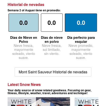
Historial de nevadas
Semana 2 of August tiene en promedio:
0.0
0.0
0.0
Dias de Nieve en
Dias de nieve
Dia perfecto para
Polvo
en polvo
esquiar
Nieve fresca,
Nieve fresca,
Nieve promedio,
mayormente
sol limitado,
mayormente
soleado, viento
sin viento.
soleado, viento
suave.
suave.
Mont Saint Sauveur Historial de nevadas