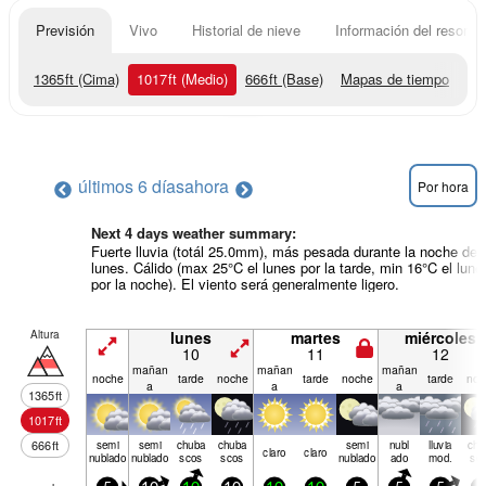
Previsión
Vivo
Historial de nieve
Información del resort
1365
ft
(Cima)
1017
ft
(Medio)
666
ft
(Base)
Mapas de tiempo
últimos 6 días
ahora
Por hora
Next 4 days weather summary:
Fuerte lluvia (totál 25.0mm), más pesada durante la noche de
lunes. Cálido (max 25°C el lunes por la tarde, min 16°C el lune
por la noche). El viento será generalmente ligero.
Altura
lunes
martes
miércoles
10
11
12
mañan
mañan
mañan
noche
tarde
noche
tarde
noche
tarde
noc
a
a
a
1365
ft
1017
ft
666
ft
semi
semi
chuba
chuba
semi
nubl
lluvia
chu
claro
claro
nublado
nublado
scos
scos
nublado
ado
mod.
sc