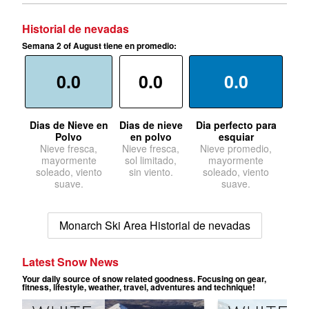
Historial de nevadas
Semana 2 of August tiene en promedio:
0.0
0.0
0.0
Dias de Nieve en
Dias de nieve
Dia perfecto para
Polvo
en polvo
esquiar
Nieve fresca,
Nieve fresca,
Nieve promedio,
mayormente
sol limitado,
mayormente
soleado, viento
sin viento.
soleado, viento
suave.
suave.
Monarch Ski Area Historial de nevadas