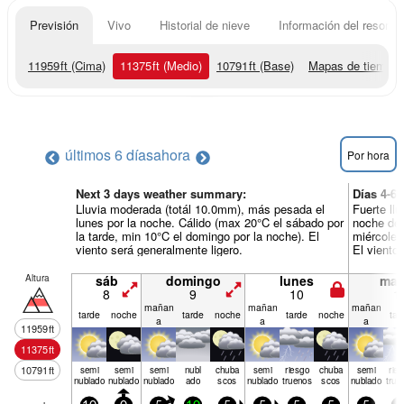
Previsión
Vivo
Historial de nieve
Información del resort
11959
ft
(Cima)
11375
ft
(Medio)
10791
ft
(Base)
Mapas de tiempo
últimos 6 días
ahora
Por hora
Next 3 days weather summary:
Días 4-6
Lluvia moderada (totál 10.0mm), más pesada el
Fuerte ll
lunes por la noche. Cálido (max 20°C el sábado por
noche de 
la tarde, min 10°C el domingo por la noche). El
miércoles 
viento será generalmente ligero.
El viento
Altura
sáb
domingo
lunes
mar
8
9
10
1
mañan
mañan
mañan
tarde
noche
tarde
noche
tarde
noche
tar
a
a
a
11959
ft
11375
ft
10791
ft
semi
semi
semi
nubl
chuba
semi
riesgo
chuba
semi
rie
nublado
nublado
nublado
ado
scos
nublado
truenos
scos
nublado
true