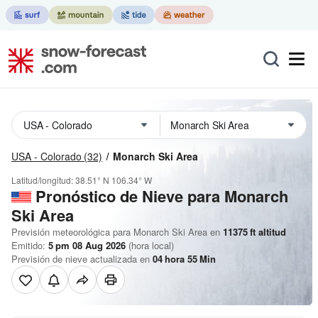
USA - Colorado
(32)
Monarch Ski Area
Latitud/longitud:
38.51° N
106.34° W
Pronóstico de Nieve
para Monarch
Ski Area
Previsión meteorológica para Monarch Ski Area en
11375
ft
altitud
Emitido:
5 pm 08 Aug 2026
(hora local)
Previsión de nieve actualizada en
04
hora
55
Min