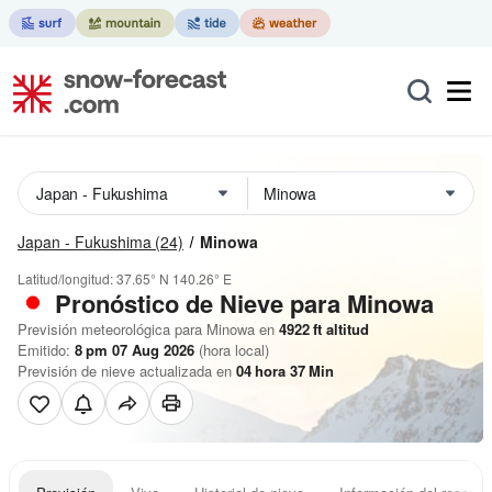
Japan - Fukushima
(24)
Minowa
Latitud/longitud:
37.65° N
140.26° E
Pronóstico de Nieve
para Minowa
Previsión meteorológica para Minowa en
4922
ft
altitud
Emitido:
8 pm 07 Aug 2026
(hora local)
Previsión de nieve actualizada en
04
hora
37
Min