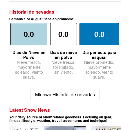
Historial de nevadas
Semana 1 of August tiene en promedio:
0.0
0.0
0.0
Dias de Nieve en
Dias de nieve
Dia perfecto para
Polvo
en polvo
esquiar
Nieve fresca,
Nieve fresca,
Nieve promedio,
mayormente
sol limitado,
mayormente
soleado, viento
sin viento.
soleado, viento
suave.
suave.
Minowa Historial de nevadas