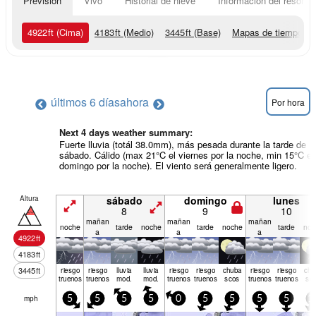
Previsión
Vivo
Historial de nieve
Información del resort
4922
ft
(Cima)
4183
ft
(Medio)
3445
ft
(Base)
Mapas de tiempo
últimos 6 días
ahora
Por hora
Next 4 days weather summary:
Fuerte lluvia (totál 38.0mm), más pesada durante la tarde de
sábado. Cálido (max 21°C el viernes por la noche, min 15°C el
domingo por la noche). El viento será generalmente ligero.
Altura
sábado
domingo
lunes
8
9
10
mañan
mañan
mañan
noche
tarde
noche
tarde
noche
tarde
noc
a
a
a
4922
ft
4183
ft
3445
ft
riesgo
riesgo
lluvia
lluvia
riesgo
riesgo
chuba
riesgo
riesgo
chu
truenos
truenos
mod.
mod.
truenos
truenos
scos
truenos
truenos
sc
mph
5
5
5
5
0
5
5
5
5
1