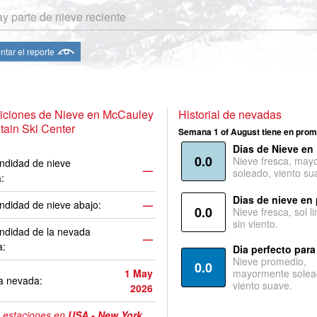
y parte de nieve reciente
ntar el reporte
iciones de Nieve en McCauley
Historial de nevadas
ain Ski Center
Semana 1 of August tiene en prom
Dias de Nieve en
0.0
Nieve fresca, may
ndidad de nieve
—
soleado, viento su
a:
Dias de nieve en
ndidad de nieve abajo:
—
0.0
Nieve fresca, sol l
sin viento.
ndidad de la nevada
—
a:
Dia perfecto para
Nieve promedio,
0.0
1 May
mayormente solea
a nevada:
viento suave.
2026
 estaciones en
USA - New York