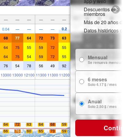
app y web
Descuentos exclusivos 
miembros
—
—
—
—
—
—
Más de 20 años de histor
0.2
0.04
—
—
—
—
Datos históricos de niev
68
77
64
72
73
63
64
75
55
59
72
55
64
75
54
59
72
55
Mensual
Se renueva mensualmente
76
54
78
56
49
92
13300
13000
12100
11300
11300
11200
6 meses
Solo 4.17 $ / mes
Anual
Solo 2.50 $ / mes
64
72
63
64
68
59
Continuar
66
76
60
65
73
59