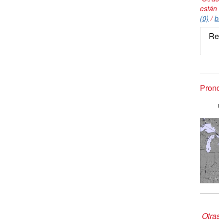
están
(0)
/
b
Re
Prono
Otra