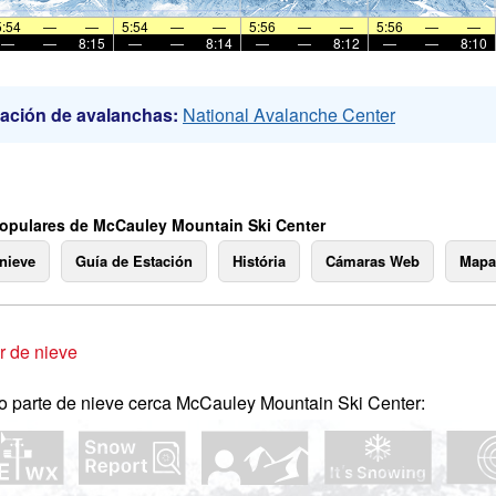
5:54
—
—
5:54
—
—
5:56
—
—
5:56
—
—
—
—
8:15
—
—
8:14
—
—
8:12
—
—
8:10
ación de avalanchas:
National Avalanche Center
opulares de McCauley Mountain Ski Center
 nieve
Guía de Estación
História
Cámaras Web
Mapa
 de nieve
o parte de nieve cerca McCauley Mountain Ski Center: