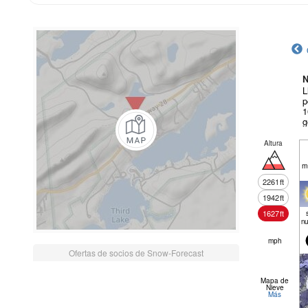
N
L
p
1
g
Altura
m
2261
ft
1942
ft
1627
ft
nu
mph
Ofertas de socios de Snow-Forecast
Mapa de
Nieve
Más