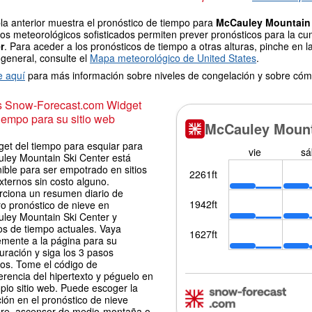
la anterior muestra el pronóstico de tiempo para
McCauley Mountain 
os meteorológicos sofisticados permiten prever pronósticos para la cu
r
. Para aceder a los pronósticos de tiempo a otras alturas, pinche en l
 general, consulte el
Mapa meteorológico de United States
.
e aquí
para más información sobre niveles de congelación y sobre cóm
is Snow-Forecast.com Widget
iempo para su sitio web
get del tiempo para esquiar para
ley Mountain Ski Center está
ible para ser empotrado en sitios
xternos sin costo alguno.
rciona un resumen diario de
ro pronóstico de nieve en
ley Mountain Ski Center y
os de tiempo actuales. Vaya
emente a la página para su
uración y siga los 3 pasos
los. Tome el código de
erencia del hipertexto y péguelo en
pio sitio web. Puede escoger la
ión en el pronóstico de nieve
re, ascensor de medio-montaña o