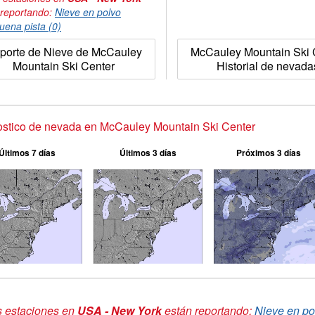
 reportando:
Nieve en polvo
uena pista (0)
porte de Nieve de McCauley
McCauley Mountain Ski 
Mountain Ski Center
Historial de nevada
stico de nevada en McCauley Mountain Ski Center
Últimos 7 días
Últimos 3 días
Próximos 3 días
s estaciones en
USA - New York
están reportando:
Nieve en po