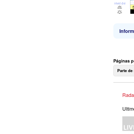
nivel del mar
Inform
Páginas p
Parte de
Radar
Ultim