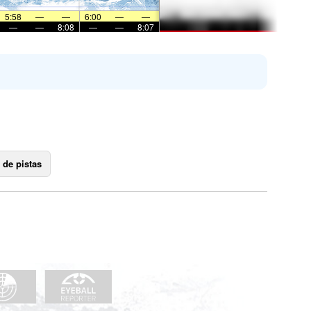
5:58
—
—
6:00
—
—
—
—
8:08
—
—
8:07
 de pistas