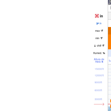
in
in
max
°
F
min
°
F
chill
°
F
Humed.
%
Altura de
1
Hielo
ft
15000ft
12000ft
9000ft
6000ft
3000ft