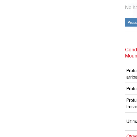
No ha
Prese
Cond
Mount
Profu
arrib
Profu
Profu
fresc
Últim
Otras