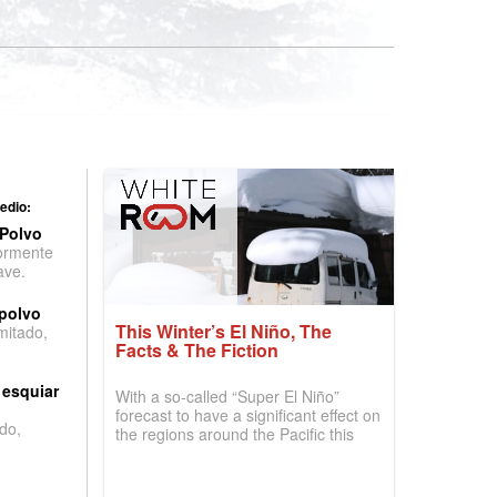
edio:
 Polvo
ormente
ave.
 polvo
This Winter’s El Niño, The
imitado,
Facts & The Fiction
 esquiar
With a so-called “Super El Niño”
forecast to have a significant effect on
do,
the regions around the Pacific this
winter, the question skiers are asking
is simple: book now or wait, and
where are the best odds?