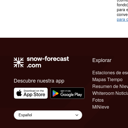
fondo)
para e
conve
para o
Explorar
Estaciones de es
Mapas Tiempo
Descubre nuestra app
Resumen de Nie
Whiteroom Notici
Fotos
MiNieve