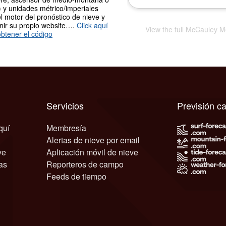
 y unidades métrico/imperiales
l motor del pronóstico de nieve y
nir su propio website….
Click aquí
View the full McCauley M
btener el código
Servicios
Previsión c
quí
Membresía
Alertas de nieve por email
ve
Aplicación móvil de nieve
as
Reporteros de campo
Feeds de tiempo