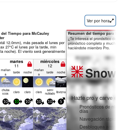
Ver por hora
 del Tiempo para McCauley
Resumen del tiempo para los días 
ter
¿Te interesa el pronóstico de 16 día
otál 12.0mm), más pesada el lunes por
pronóstico completo y muchas más 
ax 27°C el lunes por la tarde, min
haciéndote miembro Pro.
 la noche). El viento será generalmente
martes
miércoles
11
12
Snow
Pr
mañan
mañan
tarde
noche
tarde
noche
a
a
chuba
semi
claro
claro
claro
llov­izna
scos
nublado
Hazte pro y carve en:
10
10
10
10
10
5
Pronósticos de nieve po
días
Navegación rápida sin 
Desbloquea acceso comp