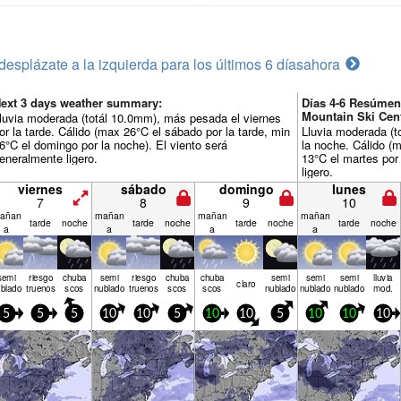
desplázate a la izquierda para los últimos 6 días
ahora
ext 3 days weather summary:
Días 4-6 Resúmen
Mountain Ski Cen
luvia moderada (totál 10.0mm), más pesada el viernes
or la tarde. Cálido (max 26°C el sábado por la tarde, min
Lluvia moderada (t
6°C el domingo por la noche). El viento será
la noche. Cálido (m
eneralmente ligero.
13°C el martes por
ligero.
viernes
sábado
domingo
lunes
7
8
9
10
añan
mañan
mañan
mañan
tarde
noche
tarde
noche
tarde
noche
tarde
noche
a
a
a
a
semi
riesgo
chuba
semi
riesgo
chuba
chuba
semi
semi
semi
lluvia
claro
blado
truenos
scos
nublado
truenos
scos
scos
nublado
nublado
nublado
mod.
5
5
5
10
10
5
10
10
5
10
10
10