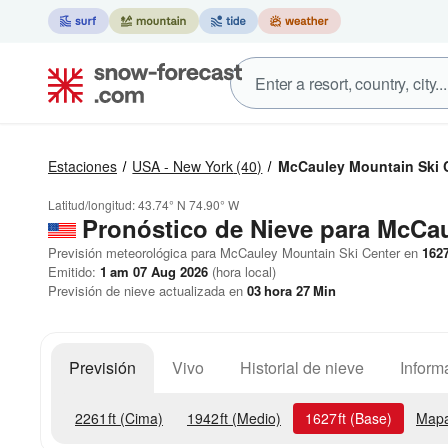
Estaciones
USA - New York
(40)
McCauley Mountain Ski 
Latitud/longitud:
43.74° N
74.90° W
Pronóstico de Nieve
para McCau
Previsión meteorológica para McCauley Mountain Ski Center en
162
Emitido:
1 am 07 Aug 2026
(hora local)
Previsión de nieve actualizada en
03
hora
26
Min
Previsión
Vivo
Historial de nieve
Inform
2261
ft
(Cima)
1942
ft
(Medio)
1627
ft
(Base)
Mapa