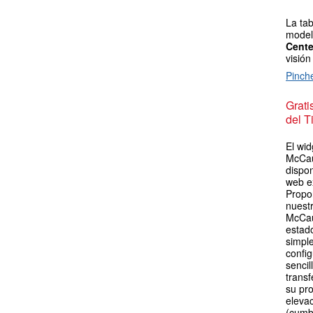
La tab
model
Cente
visión
Pinch
Grat
del T
El wid
McCau
dispon
web e
Propo
nuest
McCau
estad
simpl
config
sencil
transf
su pro
elevac
(cumb