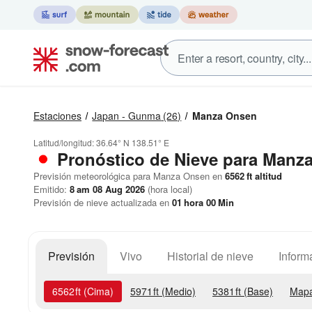
Estaciones
Japan - Gunma
(26)
Manza Onsen
Latitud/longitud:
36.64° N
138.51° E
Pronóstico de Nieve
para Manz
Previsión meteorológica para Manza Onsen en
6562
ft
altitud
Emitido:
8 am 08 Aug 2026
(hora local)
Previsión de nieve actualizada en
01
hora
00
Min
Previsión
Vivo
Historial de nieve
Inform
6562
ft
(Cima)
5971
ft
(Medio)
5381
ft
(Base)
Mapa