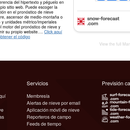
erencia del hipertexto y péguelo en
pio sitio web. Puede escoger la
ión en el pronóstico de nieve
re, ascensor de medio-montaña o
 y unidades métrico/imperiales
l motor del pronóstico de nieve y
nir su propio website….
Click aquí
btener el código
View the full Ma
Servicios
Previsión c
quí
Membresía
Alertas de nieve por email
ve
Aplicación móvil de nieve
as
Reporteros de campo
Feeds de tiempo