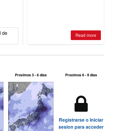
best conditions of season so far,
Australian areas open most terrain of
2026, northern hemisphere down to
two outdoor areas still open.
l de
Read more
Proximos 3 - 6 dias
Proximos 6 - 9 dias
Registrarse o Iniciar
sesion para acceder