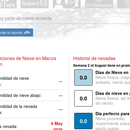
y parte de nieve reciente
ntar el reporte
iciones de Nieve en Manza
Historial de nevadas
n
Semana 2 of August tiene en prom
Dias de Nieve en
0.0
Nieve fresca, may
ndidad de nieve
—
soleado, viento su
a:
Dias de nieve en
ndidad de nieve abajo:
—
0.0
Nieve fresca, sol l
sin viento.
ndidad de la nevada
—
a:
Dia perfecto para
Nieve promedio,
0.0
9 May
mayormente solea
a nevada:
viento suave.
2026