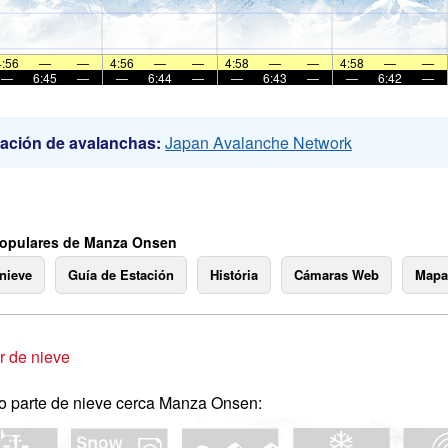
4:56
—
—
4:56
—
—
4:58
—
—
4:58
—
—
—
6:45
—
—
6:44
—
—
6:43
—
—
6:42
—
ación de avalanchas:
Japan Avalanche Network
populares de Manza Onsen
 nieve
Guía de Estación
História
Cámaras Web
Mapa
 de nieve
o parte de nieve cerca Manza Onsen: