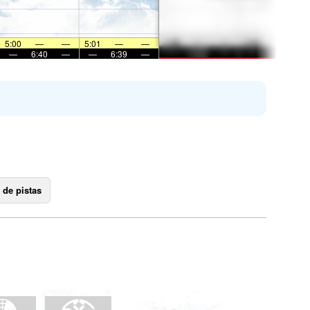
5:00
—
—
5:01
—
—
—
6:40
—
—
6:39
—
 de pistas