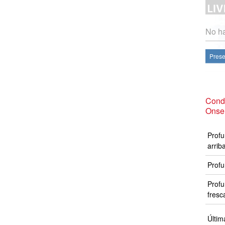
No ha
Prese
Cond
Onse
Profu
arrib
Profu
Profu
fresc
Últim