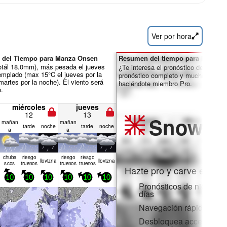
Ver por hora
 del Tiempo para Manza Onsen
Resumen del tiempo para los días 
otál 18.0mm), más pesada el jueves
¿Te interesa el pronóstico de 16 día
templado (max 15°C el jueves por la
pronóstico completo y muchas más 
martes por la noche). El viento será
haciéndote miembro Pro.
o.
miércoles
jueves
12
13
Snow
Pr
mañan
mañan
tarde
noche
tarde
noche
a
a
chuba
riesgo
riesgo
riesgo
llov­izna
llov­izna
scos
truenos
truenos
truenos
Hazte pro y carve en:
10
10
10
10
10
10
Pronósticos de nieve po
días
Navegación rápida sin 
Desbloquea acceso comp