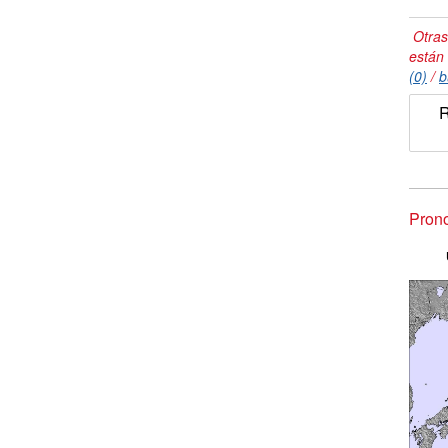
Otras
están
(0)
/
b
R
Pron