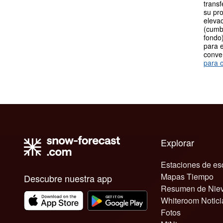
transf
su pro
elevac
(cumb
fondo)
para e
conve
para o
Explorar
Estaciones de es
Mapas Tiempo
Descubre nuestra app
Resumen de Nie
Whiteroom Notici
Fotos