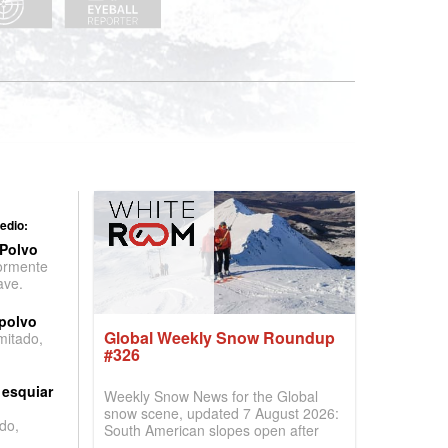
edio:
 Polvo
ormente
ave.
 polvo
Global Weekly Snow Roundup
imitado,
#326
 esquiar
Weekly Snow News for the Global
snow scene, updated 7 August 2026:
do,
South American slopes open after
huge snowfalls, New Zealand posts