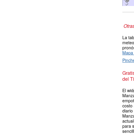
Otra
La tab
meteor
pronós
Mapa 
Pinch
Grat
del T
El wid
Manza
empot
costo
diario
Manza
actua
para s
sencil