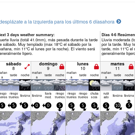
desplázate a la izquierda para los últimos 6 días
ahora
ext 3 days weather summary:
Días 4-6 Resúmen
uerte lluvia (totál 41.0mm), más pesada durante la tarde
Lluvia moderada (t
e sábado. Muy templado (max 18°C el sábado por la
por la tarde. Muy 
añana, min 11°C el lunes por la noche). El viento será
tarde, min 11°C el 
eneralmente ligero.
generalmente liger
sábado
domingo
lunes
martes
8
9
10
11
añan
mañan
mañan
mañan
tarde
noche
tarde
noche
tarde
noche
tarde
noche
a
a
a
a
iesgo
riesgo
lluvia
riesgo
riesgo
riesgo
chuba
nubl
llov­izna
llov­izna
llov­izna
llov­izna
uenos
truenos
mod.
truenos
truenos
truenos
scos
ado
5
5
5
0
0
5
5
5
5
5
10
5