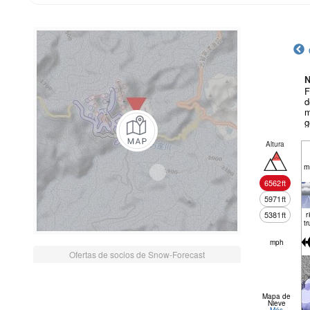
N
F
d
m
g
Altura
m
6562
ft
5971
ft
5381
ft
r
tr
mph
Ofertas de socios de Snow-Forecast
Mapa de
Nieve
Más