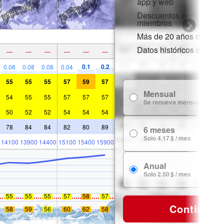
app y web
Descuentos exclusivos 
miembros
Más de 20 años de histor
Datos históricos de niev
—
—
—
—
—
—
0.1
0.2
0.08
0.08
0.08
0.04
55
55
55
57
59
57
Mensual
54
55
55
57
57
57
Se renueva mensualmente
50
52
52
54
54
54
78
84
84
82
80
89
6 meses
Solo 4.17 $ / mes
14100
13900
14400
15100
15400
15900
Anual
Solo 2.50 $ / mes
55
55
55
57
58
57
Continuar
58
59
56
60
62
58