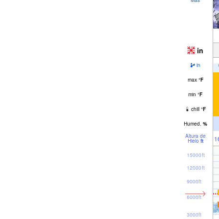
in
in
max
°
F
min
°
F
chill
°
F
Humed.
%
Altura de
1
Hielo
ft
15000ft
12000ft
9000ft
6000ft
3000ft