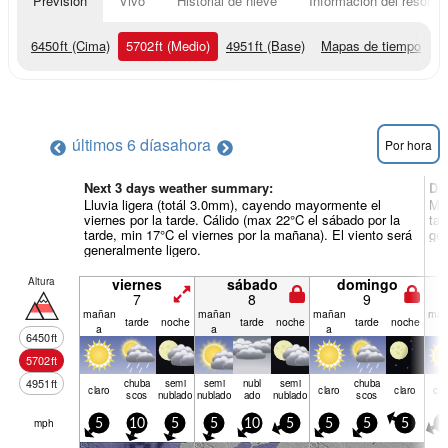
Previsión
Vivo
Historial de nieve
Información del resort
6450
ft
(Cima)
5702
ft
(Medio)
4951
ft
(Base)
Mapas de tiempo
últimos 6 días
ahora
Por hora
Next 3 days weather summary:
Dí
Lluvia ligera (totál 3.0mm), cayendo mayormente el
May
viernes por la tarde. Cálido (max 22°C el sábado por la
tar
tarde, min 17°C el viernes por la mañana). El viento será
gen
generalmente ligero.
Altura
viernes
sábado
domingo
7
8
9
mañan
mañan
mañan
mañ
tarde
noche
tarde
noche
tarde
noche
a
a
a
a
6450
ft
5702
ft
4951
ft
chuba
semi
semi
nubl
semi
chuba
claro
claro
claro
cla
scos
nublado
nublado
ado
nublado
scos
mph
5
10
5
5
10
5
5
5
5
5