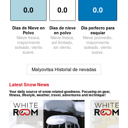
0.0
0.0
0.0
Dias de Nieve en
Dias de nieve
Dia perfecto para
Polvo
en polvo
esquiar
Nieve fresca,
Nieve fresca,
Nieve promedio,
mayormente
sol limitado,
mayormente
soleado, viento
sin viento.
soleado, viento
suave.
suave.
Malyovitsa Historial de nevadas