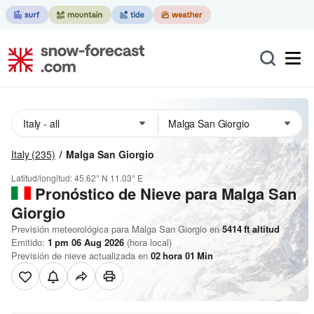
Italy
(235)
Malga San Giorgio
Latitud/longitud:
45.62° N
11.03° E
Pronóstico de Nieve
para Malga San
Giorgio
Previsión meteorológica para Malga San Giorgio en
5414
ft
altitud
Emitido:
1 pm 06 Aug 2026
(hora local)
Previsión de nieve actualizada en
02
hora
01
Min