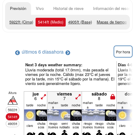
Previsión
Vivo
Historial de nieve
Información del resort
5922
ft
(Cima)
5414
ft
(Medio)
4905
ft
(Base)
Mapas de tiempo
últimos 6 días
ahora
Por hora
Next 3 days weather summary:
Días 4-6
Lluvia moderada (totál 17.0mm), más pesada el
Lluvia li
viernes por la noche. Cálido (max 23°C el jueves
por la no
por la tarde, min 15°C el sábado por la mañana). El
19°C el do
viento será generalmente ligero.
generalme
Altura
jue
viernes
sábado
dom
6
7
8
9
mañan
mañan
mañan
tarde
noche
tarde
noche
tarde
noche
tar
a
a
a
5922
ft
5414
ft
4905
ft
chuba
riesgo
semi
chuba
riesgo
riesgo
chuba
claro
claro
cla
scos
truenos
nublado
scos
truenos
truenos
scos