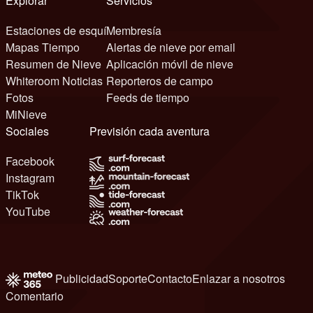
Explorar
Servicios
Estaciones de esquí
Membresía
Mapas Tiempo
Alertas de nieve por email
Resumen de Nieve
Aplicación móvil de nieve
Whiteroom Noticias
Reporteros de campo
Fotos
Feeds de tiempo
MiNieve
Sociales
Previsión cada aventura
Facebook
Instagram
TikTok
YouTube
Publicidad
Soporte
Contacto
Enlazar a nosotros
Comentario