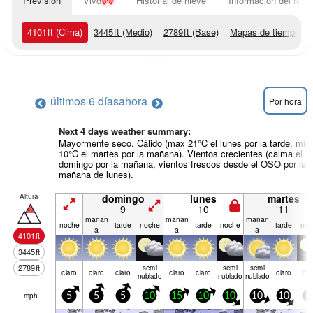
Previsión
Vivo
Historial de nieve
Información del resor
4101
ft
(Cima)
3445
ft
(Medio)
2789
ft
(Base)
Mapas de tiempo
últimos 6 días
ahora
Por hora
Next 4 days weather summary:
Mayormente seco. Cálido (max 21°C el lunes por la tarde, min
10°C el martes por la mañana). Vientos crecientes (calma el
domingo por la mañana, vientos frescos desde el OSO por la
mañana de lunes).
Altura
domingo
lunes
martes
9
10
11
mañan
mañan
mañan
noche
tarde
noche
tarde
noche
tarde
noc
a
a
a
4101
ft
3445
ft
2789
ft
semi
semi
semi
claro
claro
claro
claro
claro
claro
cla
nublado
nublado
nublado
mph
5
5
5
10
15
10
10
10
10
5