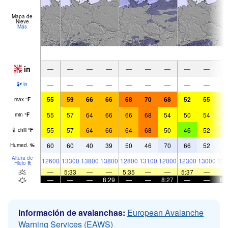
Mapa de
Nieve
Más
in
—
—
—
—
—
—
—
—
—
—
—
—
—
—
—
—
—
—
in
55
59
66
66
68
70
68
52
55
5
max
°
F
55
57
64
66
66
68
54
50
54
5
min
°
F
55
57
64
66
64
68
50
46
52
5
chill
°
F
60
60
40
39
50
46
70
66
52
5
Humed.
%
Altura de
12600
13300
13800
13800
12800
13100
12000
12300
13000
133
Hielo
ft
—
5:33
—
—
5:35
—
—
5:37
—
—
—
—
8:29
—
—
8:27
—
—
8:
Información de avalanchas:
European Avalanche
Warning Services (EAWS)