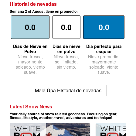
Historial de nevadas
Semana 2 of August tiene en promedio:
0.0
0.0
0.0
Dias de Nieve en
Dias de nieve
Dia perfecto para
Polvo
en polvo
esquiar
Nieve fresca,
Nieve fresca,
Nieve promedio,
mayormente
sol limitado,
mayormente
soleado, viento
sin viento.
soleado, viento
suave.
suave.
Malá Úpa Historial de nevadas