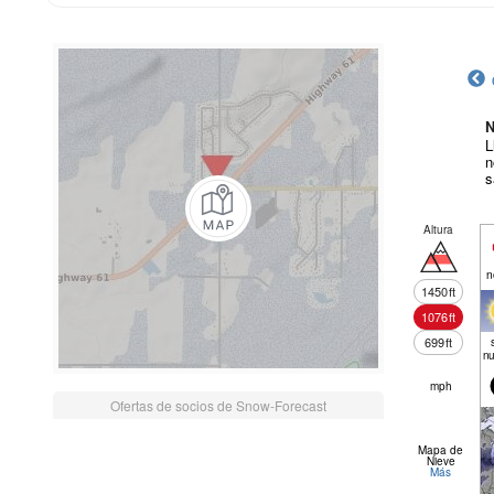
N
L
n
s
Altura
n
1450
ft
1076
ft
699
ft
nu
mph
Ofertas de socios de Snow-Forecast
Mapa de
Nieve
Más