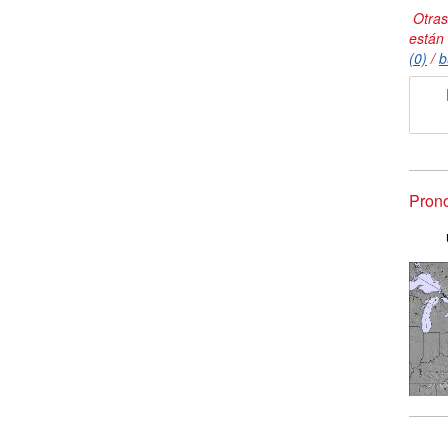
Otras
están
(0)
/
b
Prono