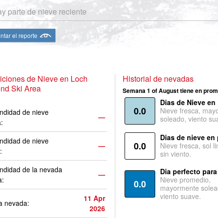
y parte de nieve reciente
ntar el reporte
iciones de Nieve en Loch
Historial de nevadas
nd Ski Area
Semana 1 of August tiene en prom
Dias de Nieve en
0.0
Nieve fresca, may
ndidad de nieve
—
soleado, viento su
a:
Dias de nieve en
ndidad de nieve
0.0
—
Nieve fresca, sol l
:
sin viento.
ndidad de la nevada
Dia perfecto para
—
a:
Nieve promedio,
0.0
mayormente solea
viento suave.
11 Apr
a nevada:
2026