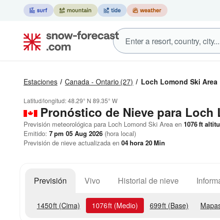
Estaciones
Canada - Ontario
(27)
Loch Lomond Ski Area
Latitud/longitud:
48.29° N
89.35° W
Pronóstico de Nieve
para Loch 
Previsión meteorológica para Loch Lomond Ski Area en
1076
ft
altit
Emitido:
7 pm 05 Aug 2026
(hora local)
Previsión de nieve actualizada en
04
hora
20
Min
Previsión
Vivo
Historial de nieve
Inform
1450
ft
(Cima)
1076
ft
(Medio)
699
ft
(Base)
Mapas