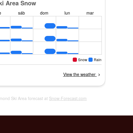
omond Ski Area forecast at
Snow-Forecast.com