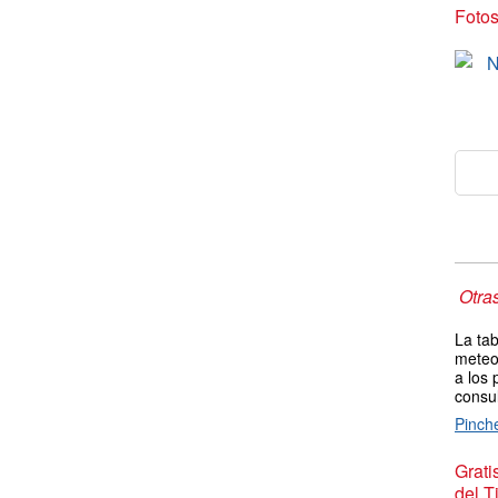
Foto
Otra
La tab
meteor
a los 
consu
Pinch
Grat
del T