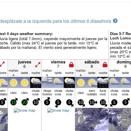
desplázate a la izquierda para los últimos 6 días
ahora
ext 4 days weather summary:
Días 5-7 R
Loch Lomon
luvia ligera (totál 7.0mm), cayendo mayormente el jueves por la
oche. Cálido (max 24°C el jueves por la tarde, min 13°C el
Lluvia mode
ábado por la mañana). El viento será generalmente ligero.
pesada el sá
(max 20°C e
min 12°C el 
viento será 
jueves
viernes
sábado
domin
6
7
8
9
mañan
mañan
mañan
mañan
oche
tarde
noche
tarde
noche
tarde
noche
tarde
a
a
a
a
semi
chuba
riesgo
chuba
chuba
semi
lluvia
chuba
chuba
claro
claro
claro
blado
scos
truenos
scos
scos
nublado
mod.
scos
scos
5
15
20
10
5
5
5
10
10
10
5
5