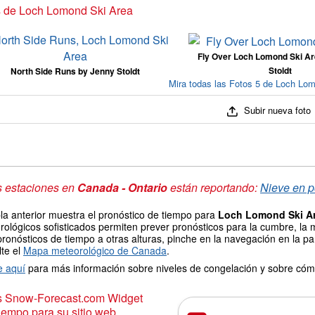
s de Loch Lomond Ski Area
Fly Over Loch Lomond Ski Ar
Stoldt
North Side Runs by Jenny Stoldt
Mira todas las Fotos 5 de Loch Lo
Subir nueva foto
s estaciones en
Canada - Ontario
están reportando:
Nieve en p
la anterior muestra el pronóstico de tiempo para
Loch Lomond Ski A
ológicos sofisticados permiten prever pronósticos para la cumbre, la 
pronósticos de tiempo a otras alturas, pinche en la navegación en la par
lte el
Mapa meteorológico de Canada
.
e aquí
para más información sobre niveles de congelación y sobre cóm
is Snow-Forecast.com Widget
iempo para su sitio web