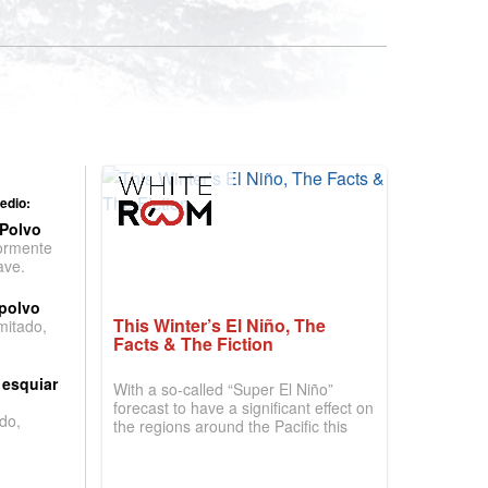
edio:
 Polvo
ormente
ave.
 polvo
This Winter’s El Niño, The
imitado,
Facts & The Fiction
 esquiar
With a so-called “Super El Niño”
forecast to have a significant effect on
do,
the regions around the Pacific this
winter, the question skiers are asking
is simple: book now or wait, and
where are the best odds?