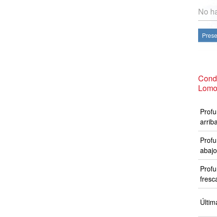
No ha
Prese
Cond
Lomo
Profu
arrib
Profu
abajo
Profu
fresc
Últim