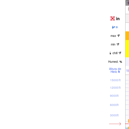
in
in
max
°
F
min
°
F
chill
°
F
Humed.
%
Altura de
1
Hielo
ft
15000ft
12000ft
9000ft
6000ft
3000ft