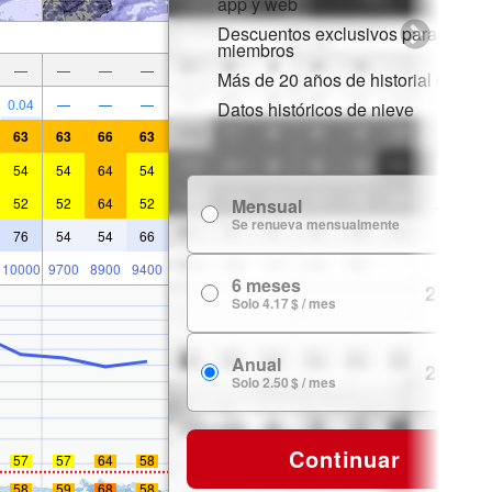
app y web
Descuentos exclusivos para
miembros
—
—
—
—
Más de 20 años de historial de nie
0.04
—
—
—
Datos históricos de nieve
63
63
66
63
54
54
64
54
52
52
64
52
Mensual
7.99 $
Se renueva mensualmente
76
54
54
66
10000
9700
8900
9400
6 meses
24.99 $
Solo 4.17 $ / mes
Anual
29.99 $
Solo 2.50 $ / mes
Continuar
57
57
64
58
58
59
68
58