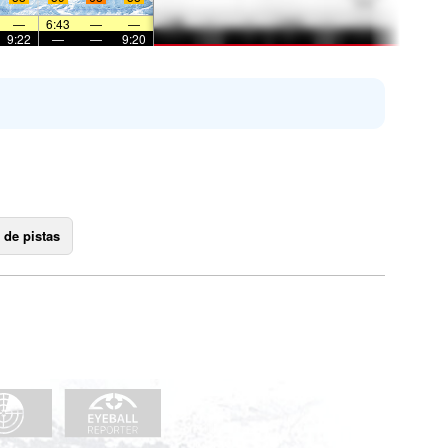
—
6:43
—
—
9:22
—
—
9:20
 de pistas