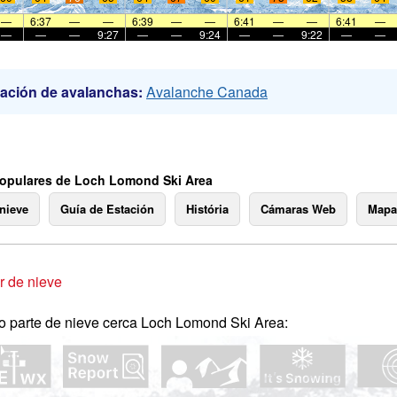
—
6:37
—
—
6:39
—
—
6:41
—
—
6:41
—
—
—
—
9:27
—
—
9:24
—
—
9:22
—
—
ación de avalanchas:
Avalanche Canada
opulares de Loch Lomond Ski Area
 nieve
Guía de Estación
História
Cámaras Web
Mapa
 de nieve
o parte de nieve cerca Loch Lomond Ski Area: