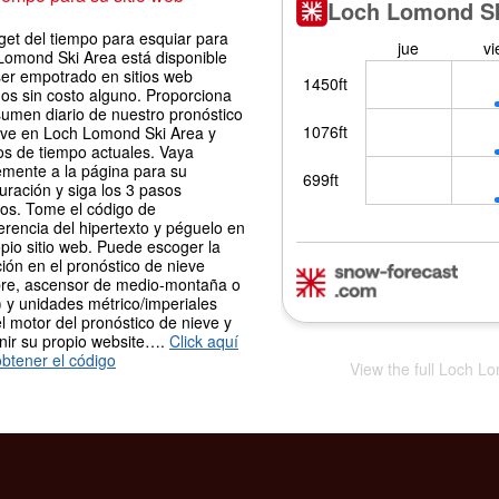
get del tiempo para esquiar para
Lomond Ski Area está disponible
ser empotrado en sitios web
os sin costo alguno. Proporciona
sumen diario de nuestro pronóstico
eve en Loch Lomond Ski Area y
os de tiempo actuales. Vaya
emente a la página para su
uración y siga los 3 pasos
los. Tome el código de
erencia del hipertexto y péguelo en
pio sitio web. Puede escoger la
ión en el pronóstico de nieve
re, ascensor de medio-montaña o
 y unidades métrico/imperiales
l motor del pronóstico de nieve y
nir su propio website….
Click aquí
btener el código
View the full Loch L