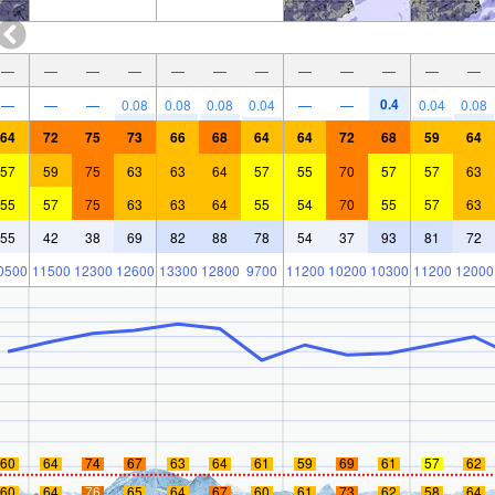
—
—
—
—
—
—
—
—
—
—
—
—
0.4
—
—
—
0.08
0.08
0.08
0.04
—
—
0.04
0.08
64
72
75
73
66
68
64
64
72
68
59
64
57
59
75
63
63
64
57
55
70
57
57
63
55
57
75
63
63
64
55
54
70
55
57
63
55
42
38
69
82
88
78
54
37
93
81
72
0500
11500
12300
12600
13300
12800
9700
11200
10200
10300
11200
12000
60
64
74
67
63
64
61
59
69
61
57
62
60
64
76
65
64
67
60
61
73
62
58
64