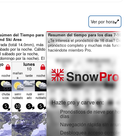
Ver por hora
esúmen del Tiempo para
Resumen del tiempo para los días 7-16:
d Ski Area
¿Te interesa el pronóstico de 16 días? Desbloquea
rada (totál 14.0mm), más
pronóstico completo y muchas más funciones
bado por la noche. Cálido
haciéndote miembro Pro.
l sábado por la noche,
domingo por la noche). El
generalmente ligero.
go
lunes
10
Snow
Pro
mañan
noche
tarde
noche
a
chuba
semi
nubl
semi
scos
nublado
ado
nublado
Hazte pro y carve en:
5
10
5
5
Pronósticos de nieve por horas y 1
días
Navegación rápida sin anuncios
Desbloquea acceso completo en la