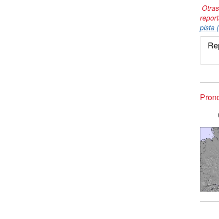
Otras
repor
pista 
Re
Prono