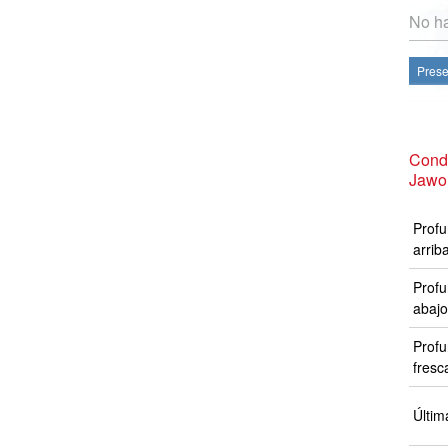
No ha
Prese
Cond
Jawo
Profu
arrib
Profu
abajo
Profu
fresc
Últim