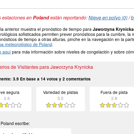
s estaciones en
Poland
están reportando:
Nieve en polvo (0)
/
b
la anterior muestra el pronóstico de tiempo para
Jaworzyna Krynicka
ológicos sofisticados permiten prever pronósticos para la cumbre, la 
onósticos de tiempo a otras alturas, pinche en la navegación en la parte
a meteorológico de Poland
.
e aquí
para más información sobre niveles de congelación y sobre cóm
rios de Visitantes para Jaworzyna Krynicka
mente:
3.9
En base a
14
votos y
2
comentarios
eve segura
Variedad de pistas
Fuera de pista
2.6
3.0
2.8
Poland escribe: