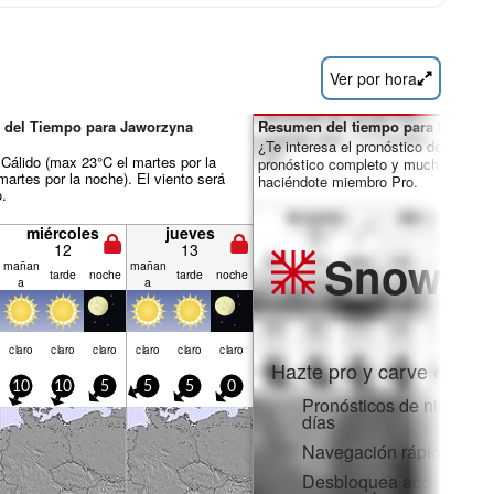
Ver por hora
 del Tiempo para Jaworzyna
Resumen del tiempo para los días 
¿Te interesa el pronóstico de 16 día
álido (max 23°C el martes por la
pronóstico completo y muchas más 
martes por la noche). El viento será
haciéndote miembro Pro.
o.
miércoles
jueves
12
13
Snow
Pr
mañan
mañan
tarde
noche
tarde
noche
a
a
claro
claro
claro
claro
claro
claro
Hazte pro y carve en:
10
10
5
5
5
0
Pronósticos de nieve po
días
Navegación rápida sin 
Desbloquea acceso comp