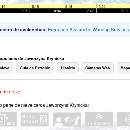
5:16
—
—
5:16
—
—
5:18
—
—
5:20
—
—
—
—
8:06
—
—
8:04
—
—
8:02
—
—
8:00
ación de avalanchas:
European Avalanche Warning Service
opulares de Jaworzyna Krynicka
 nieve
Guía de Estación
História
Cámaras Web
Mapa
 de nieve
o parte de nieve cerca Jaworzyna Krynicka: