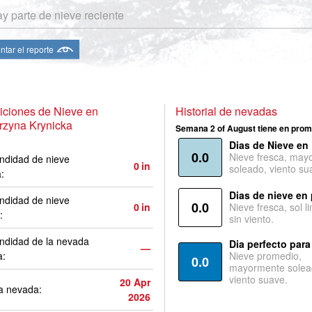
y parte de nieve reciente
ntar el reporte
iciones de Nieve en
Historial de nevadas
rzyna Krynicka
Semana 2 of August tiene en prom
Dias de Nieve en
0.0
Nieve fresca, may
ndidad de nieve
0
in
soleado, viento su
a:
Dias de nieve en
ndidad de nieve
0.0
0
in
Nieve fresca, sol l
:
sin viento.
ndidad de la nevada
Dia perfecto para
—
a:
Nieve promedio,
0.0
mayormente solea
viento suave.
20 Apr
a nevada:
2026