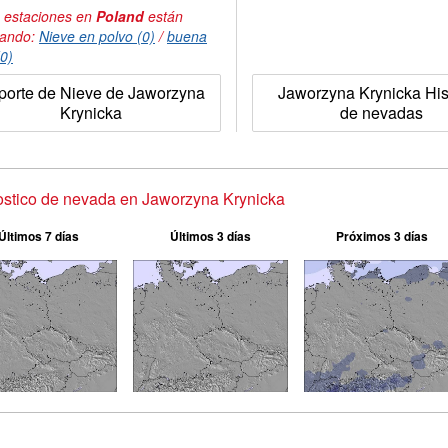
 estaciones en
Poland
están
tando:
Nieve en polvo (0)
/
buena
(0)
porte de Nieve de Jaworzyna
Jaworzyna Krynicka Hist
Krynicka
de nevadas
stico de nevada en Jaworzyna Krynicka
Últimos 7 días
Últimos 3 días
Próximos 3 días