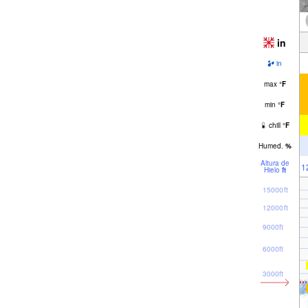
in
in
max
°
F
min
°
F
chill
°
F
Humed.
%
Altura de
1
Hielo
ft
15000ft
12000ft
9000ft
6000ft
3000ft