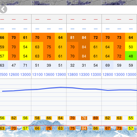
—
—
—
—
—
—
—
—
—
—
—
—
—
—
—
—
—
—
—
—
—
—
—
—
66
70
61
70
75
64
81
84
72
70
73
64
59
70
54
63
75
61
70
84
61
64
72
50
57
70
54
63
75
61
70
84
61
64
72
48
63
47
71
51
39
51
32
31
54
69
59
59
2500
12600
13000
13100
13600
13900
13800
13300
13300
12800
13000
13000
56
62
56
58
66
64
70
76
69
62
63
55
63
70
57
66
75
63
75
84
66
67
73
57