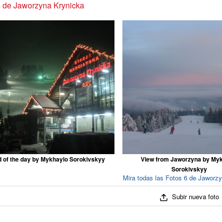
 de Jaworzyna Krynicka
 of the day by Mykhaylo Sorokivskyy
View from Jaworzyna by My
Sorokivskyy
Mira todas las Fotos 6 de Jaworz
Subir nueva foto