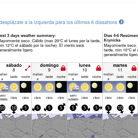
desplázate a la izquierda para los últimos 6 días
ahora
ext 3 days weather summary:
Días 4-6 Resúmen
Krynicka
ayormente seco. Cálido (max 29°C el lunes por la tarde,
in 12°C el sábado por la noche). El viento será
Mayormente seco. C
eneralmente ligero.
tarde, min 10°C el 
generalmente liger
sábado
domingo
lunes
martes
8
9
10
11
añan
mañan
mañan
mañan
tarde
noche
tarde
noche
tarde
noche
tarde
noche
a
a
a
a
semi
semi
claro
claro
claro
claro
claro
claro
claro
claro
claro
claro
blado
nublado
10
10
5
5
5
5
5
5
5
5
10
5