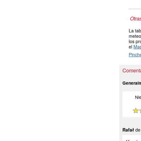
Otra
La tab
meteor
los pr
el
Map
Pinch
Comenta
General
Ni
Rafał
de 