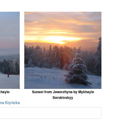
khaylo
Sunset from Jaworzhyna by Mykhaylo
Sorokivskyy
yna Krynicka