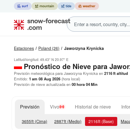
Estaciones
Poland
(26)
Jaworzyna Krynicka
Latitud/longitud:
49.43° N
20.97° E
Pronóstico de Nieve
para Jawor
Previsión meteorológica para Jaworzyna Krynicka en
2116
ft
altitud
Emitido:
1 am 08 Aug 2026
(hora local)
Previsión de nieve actualizada en
00
hora
04
Min
Previsión
Vivo
Historial de nieve
Info
3655
ft
(Cima)
2887
ft
(Medio)
2116
ft
(Base)
Mapa