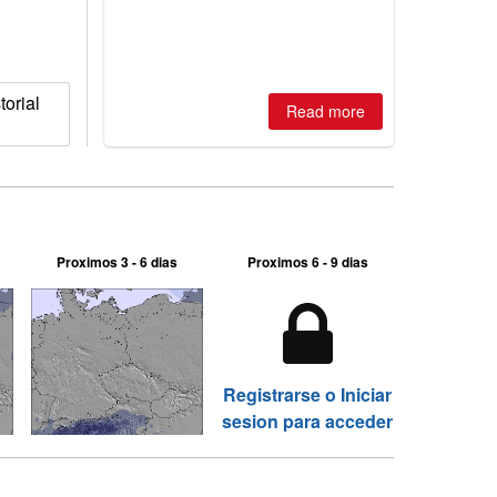
2026, northern hemisphere down to
two outdoor areas still open.
orial
Read more
Proximos 3 - 6 dias
Proximos 6 - 9 dias
Registrarse o Iniciar
sesion para acceder