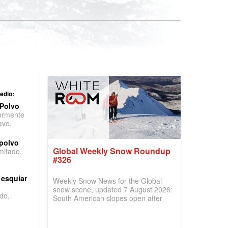
edio:
 Polvo
ormente
ave.
 polvo
Global Weekly Snow Roundup
imitado,
#326
 esquiar
Weekly Snow News for the Global
snow scene, updated 7 August 2026:
do,
South American slopes open after
huge snowfalls, New Zealand posts
best conditions of season so far,
Australian areas open most terrain of