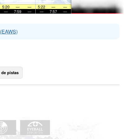
5:20
—
—
5:22
—
—
—
7:59
—
—
7:57
—
s (EAWS)
 de pistas