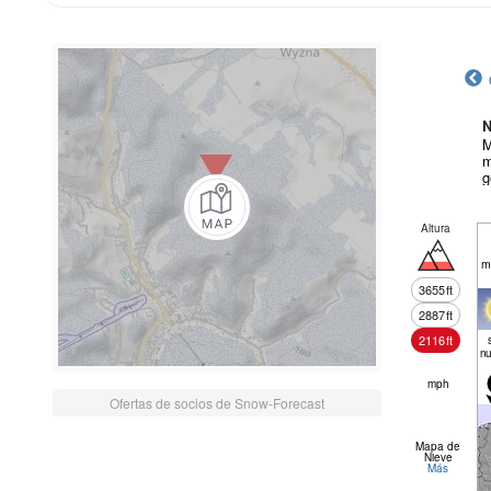
N
M
m
g
Altura
m
3655
ft
2887
ft
2116
ft
nu
mph
Ofertas de socios de Snow-Forecast
Mapa de
Nieve
Más