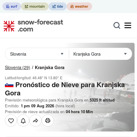
Slovenia
(29)
Kranjska Gora
Latitud/longitud:
46.48° N
13.80° E
Pronóstico de Nieve
para Kranjska
Gora
Previsión meteorológica para Kranjska Gora en
5325
ft
altitud
Emitido:
1 pm 09 Aug 2026
(hora local)
Previsión de nieve actualizada en
04
hora
10
Min