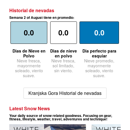
Historial de nevadas
Semana 2 of August tiene en promedio:
0.0
0.0
0.0
Dias de Nieve en
Dias de nieve
Dia perfecto para
Polvo
en polvo
esquiar
Nieve fresca,
Nieve fresca,
Nieve promedio,
mayormente
sol limitado,
mayormente
soleado, viento
sin viento.
soleado, viento
suave.
suave.
Kranjska Gora Historial de nevadas