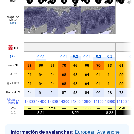
mph
5
5
0
5
5
5
5
5
5
5
Mapa de
Nieve
Más
in
—
—
—
—
—
—
—
—
—
0.2
0.2
0.2
—
0.08
—
0.04
0.04
—
0.
in
68
66
66
70
66
66
70
63
61
6
max
°
F
66
64
64
68
63
64
64
61
59
6
min
°
F
66
64
64
68
63
64
64
61
59
6
chill
°
F
54
61
61
57
53
54
66
58
73
5
Humed.
%
Altura de
14300
14400
14300
14300
14300
13900
14100
13900
14100
144
Hielo
ft
—
—
5:56
—
—
5:56
—
—
5:58
—
8:24
—
—
8:22
—
—
8:22
—
Información de avalanchas:
European Avalanche