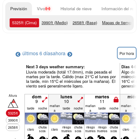
Previsión
Vivo
Historial de nieve
Información del resor
5325
ft
(Cima)
3990
ft
(Medio)
2658
ft
(Base)
Mapas de tiempo
últimos 6 días
ahora
Por hora
Next 3 days weather summary:
Días 4-6
Lluvia moderada (totál 17.0mm), más pesada el
Algo de l
martes por la tarde. Cálido (max 21°C el lunes por
miércoles
la tarde, min 15°C el miércoles por la mañana). El
16°C el m
viento será generalmente ligero.
generalme
Altura
dom
lunes
martes
miérc
9
10
11
1
mañan
mañan
mañan
tarde
noche
tarde
noche
tarde
noche
tar
a
a
a
5325
ft
3990
ft
2658
ft
chuba
riesgo
chuba
riesgo
riesgo
chuba
rie
claro
claro
claro
scos
truenos
scos
truenos
truenos
scos
true