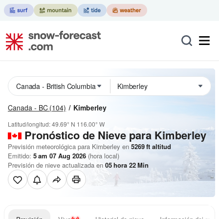
Canada - BC
(104)
Kimberley
Latitud/longitud:
49.69° N
116.00° W
Pronóstico de Nieve
para Kimberley
Previsión meteorológica para Kimberley en
5269
ft
altitud
Emitido:
5 am 07 Aug 2026
(hora local)
Previsión de nieve actualizada en
05
hora
22
Min