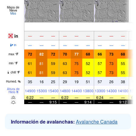
Mapa de
Nieve
Más
in
—
—
—
—
—
—
—
—
—
—
—
—
—
—
—
—
—
—
in
72
82
72
70
77
68
66
73
68
6
max
°
F
61
81
59
63
75
52
57
73
55
5
min
°
F
61
81
59
63
75
52
57
73
55
5
chill
°
F
35
16
25
29
19
51
57
26
38
5
Humed.
%
Altura de
14900
15300
15400
14800
14400
13800
13300
14300
14100
133
Hielo
ft
6:22
—
—
6:22
—
—
6:24
—
—
6:
—
—
9:15
—
—
9:14
—
—
9:12
Información de avalanchas:
Avalanche Canada