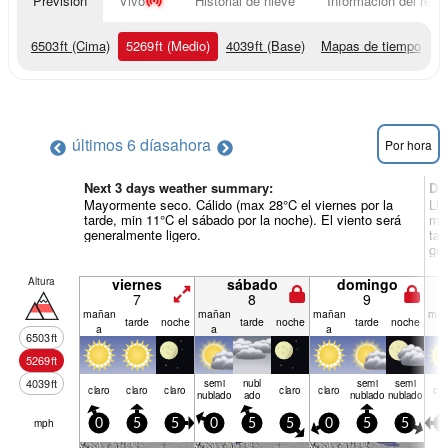
Previsión
Vivo
Historial de nieve
Información del resor
6503
ft
(Cima)
5269
ft
(Medio)
4039
ft
(Base)
Mapas de tiempo
últimos 6 días
ahora
Por hora
Next 3 days weather summary:
Dí
Mayormente seco. Cálido (max 28°C el viernes por la
Llu
tarde, min 11°C el sábado por la noche). El viento será
mié
generalmente ligero.
tar
gen
Altura
viernes
sábado
domingo
7
8
9
mañan
mañan
mañan
mañ
tarde
noche
tarde
noche
tarde
noche
a
a
a
a
6503
ft
5269
ft
4039
ft
semi
nubl
semi
semi
claro
claro
claro
claro
claro
cla
nublado
ado
nublado
nublado
mph
0
5
5
0
5
5
0
5
5
0