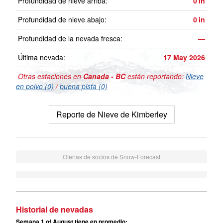
Profundidad de nieve arriba:
0
in
Profundidad de nieve abajo:
0
in
Profundidad de la nevada fresca:
—
Última nevada:
17 May 2026
Otras estaciones en
Canada - BC
están reportando:
Nieve
en polvo (0)
/
buena pista (0)
Reporte de Nieve de Kimberley
Ofertas de socios de Snow-Forecast
Historial de nevadas
Semana 1 of August tiene en promedio: