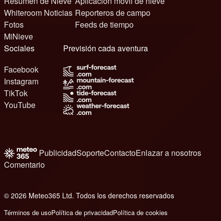
Resumen de Nieve
Aplicación móvil de nieve
Whiteroom Noticias
Reporteros de campo
Fotos
Feeds de tiempo
MiNieve
Sociales
Previsión cada aventura
Facebook
Instagram
TikTok
YouTube
Publicidad
Soporte
Contacto
Enlazar a nosotros
Comentario
© 2026 Meteo365 Ltd. Todos los derechos reservados
8
Términos de uso
Política de privacidad
Política de cookies