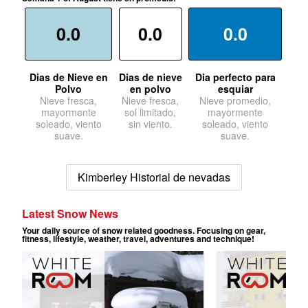
0.0
0.0
0.0
Dias de Nieve en
Dias de nieve
Dia perfecto para
Polvo
en polvo
esquiar
Nieve fresca,
Nieve fresca,
Nieve promedio,
mayormente
sol limitado,
mayormente
soleado, viento
sin viento.
soleado, viento
suave.
suave.
Kimberley Historial de nevadas