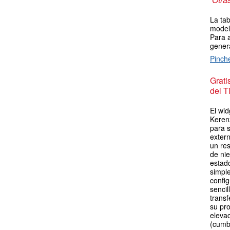
La tab
model
Para a
genera
Pinch
Grat
del T
El wid
Kerenz
para 
extern
un re
de ni
estad
simpl
config
sencil
transf
su pro
elevac
(cumb