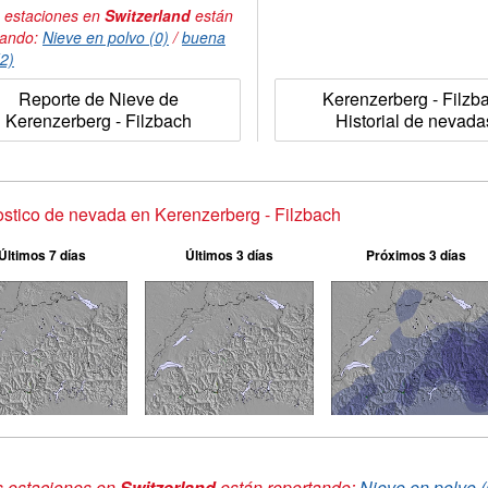
 estaciones en
Switzerland
están
tando:
Nieve en polvo (0)
/
buena
(2)
Reporte de Nieve de
Kerenzerberg - Filzb
Kerenzerberg - Filzbach
Historial de nevada
stico de nevada en Kerenzerberg - Filzbach
Últimos 7 días
Últimos 3 días
Próximos 3 días
s estaciones en
Switzerland
están reportando:
Nieve en polvo (