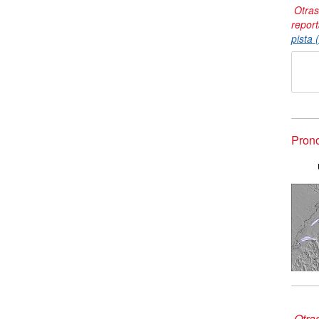
Otras
repor
pista 
Prono
Otra