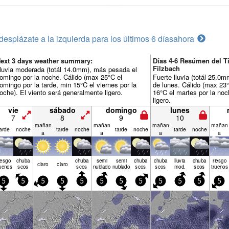
desplázate a la izquierda para los últimos 6 días
ahora
ext 3 days weather summary:
Días 4-6 Resúmen del T
Filzbach
luvia moderada (totál 14.0mm), más pesada el
omingo por la noche. Cálido (max 25°C el
Fuerte lluvia (totál 25.0
omingo por la tarde, min 15°C el viernes por la
de lunes. Cálido (max 23°
oche). El viento será generalmente ligero.
16°C el martes por la noc
ligero.
vie
sábado
domingo
lunes
7
8
9
10
mañan
mañan
mañan
mañan
arde
noche
tarde
noche
tarde
noche
tarde
noche
a
a
a
a
iesgo
chuba
chuba
semi
semi
chuba
chuba
lluvia
chuba
riesgo
claro
claro
uenos
scos
scos
nublado
nublado
scos
scos
mod.
scos
truenos
5
5
5
5
5
5
5
5
5
5
5
5