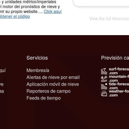
 y unidades métrico/imperiales
l motor del pronóstico de nieve y
nir su propio website….
Click aquí
btener el código
View the full Kerenze
Servicios
Previsión c
quí
Membresía
Alertas de nieve por email
ve
Aplicación móvil de nieve
as
Reporteros de campo
Feeds de tiempo