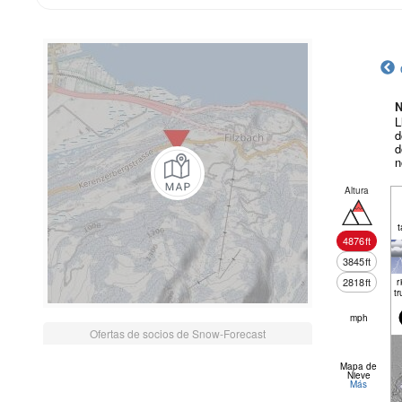
N
L
d
d
n
Altura
t
4876
ft
3845
ft
2818
ft
r
tr
mph
Ofertas de socios de Snow-Forecast
Mapa de
Nieve
Más