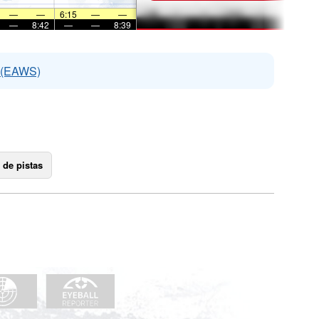
—
—
6:15
—
—
—
8:42
—
—
8:39
s (EAWS)
 de pistas