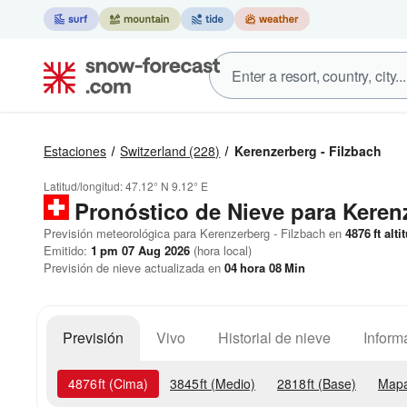
Estaciones
Switzerland
(228)
Kerenzerberg - Filzbach
Latitud/longitud:
47.12° N
9.12° E
Pronóstico de Nieve
para Kerenz
Previsión meteorológica para Kerenzerberg - Filzbach en
4876
ft
alti
Emitido:
1 pm 07 Aug 2026
(hora local)
Previsión de nieve actualizada en
04
hora
08
Min
Previsión
Vivo
Historial de nieve
Inform
4876
ft
(Cima)
3845
ft
(Medio)
2818
ft
(Base)
Mapa