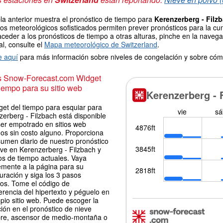
la anterior muestra el pronóstico de tiempo para
Kerenzerberg - Filz
os meteorológicos sofisticados permiten prever pronósticos para la cu
ceder a los pronósticos de tiempo a otras alturas, pinche en la navegac
l, consulte el
Mapa meteorológico de Switzerland
.
e aquí
para más información sobre niveles de congelación y sobre cóm
is Snow-Forecast.com Widget
iempo para su sitio web
get del tiempo para esquiar para
erberg - Filzbach está disponible
ser empotrado en sitios web
os sin costo alguno. Proporciona
sumen diario de nuestro pronóstico
eve en Kerenzerberg - Filzbach y
os de tiempo actuales. Vaya
emente a la página para su
uración y siga los 3 pasos
los. Tome el código de
erencia del hipertexto y péguelo en
pio sitio web. Puede escoger la
ión en el pronóstico de nieve
re, ascensor de medio-montaña o