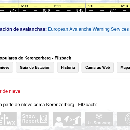
—
—
6:09
—
—
6:11
—
—
6:13
—
—
6:13
—
8:47
—
—
8:46
—
—
8:45
—
—
8:44
—
ación de avalanchas:
European Avalanche Warning Service
opulares de Kerenzerberg - Filzbach
 nieve
Guía de Estación
História
Cámaras Web
Mapa
 de nieve
o parte de nieve cerca Kerenzerberg - Filzbach: