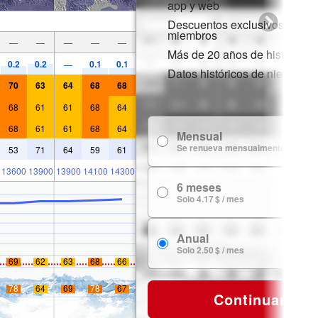
app y web
Descuentos exclusivos para
miembros
—
—
—
—
—
Más de 20 años de historial d
0.2
0.2
0.1
0.1
—
Datos históricos de nieve
70
63
64
68
68
68
61
61
68
64
68
61
61
68
64
Mensual
7
Se renueva mensualmente
53
71
64
59
61
13600
13900
13900
14100
14300
6 meses
24
Solo 4.17 $ / mes
Anual
29
Solo 2.50 $ / mes
69
62
63
68
66
78
64
69
78
67
Continuar