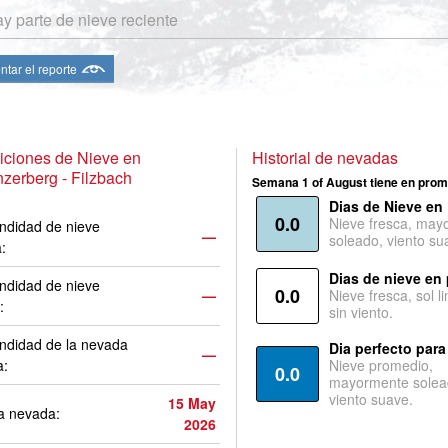
y parte de nieve reciente
ntar el reporte
iciones de Nieve en
Historial de nevadas
zerberg - Filzbach
Semana 1 of August tiene en prom
Dias de Nieve en
0.0
Nieve fresca, may
ndidad de nieve
—
soleado, viento su
a:
Dias de nieve en
ndidad de nieve
0.0
—
Nieve fresca, sol l
:
sin viento.
ndidad de la nevada
Dia perfecto para
—
a:
Nieve promedio,
0.0
mayormente solea
viento suave.
15 May
a nevada:
2026