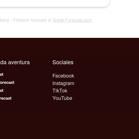
rberg - Filzbach forecast at
Snow-Forecast.com
ada aventura
Sociales
Facebook
Instagram
TikTok
YouTube