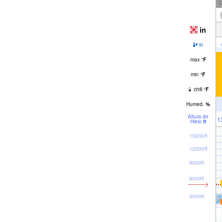
in
in
max
°
F
min
°
F
chill
°
F
Humed.
%
Altura de
1
Hielo
ft
15000ft
12000ft
9000ft
6000ft
3000ft