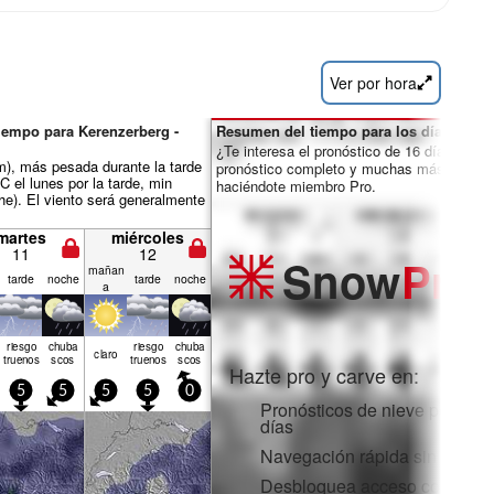
Ver por hora
iempo para Kerenzerberg -
Resumen del tiempo para los días 7-16:
¿Te interesa el pronóstico de 16 días? Des
mm), más pesada durante la tarde
pronóstico completo y muchas más funcio
C el lunes por la tarde, min
haciéndote miembro Pro.
he). El viento será generalmente
martes
miércoles
11
12
Snow
Pro
mañan
tarde
noche
tarde
noche
a
riesgo
chuba
riesgo
chuba
claro
truenos
scos
truenos
scos
Hazte pro y carve en:
5
5
5
5
0
Pronósticos de nieve por hora
días
Navegación rápida sin anunc
Desbloquea acceso completo 