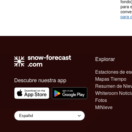
fondo)
para e
conve
para o
Explorar
Estaciones de es
Mapas Tiempo
Descubre nuestra app
Resumen de Nie
Whiteroom Notici
Fotos
MiNieve