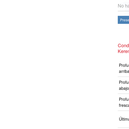
No ha
Prese
Cond
Keren
Profu
arrib
Profu
abajo
Profu
fresc
Últim