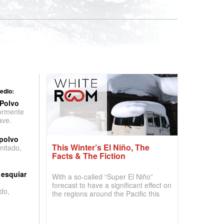
edio:
 Polvo
ormente
ave.
 polvo
This Winter’s El Niño, The
imitado,
Facts & The Fiction
 esquiar
With a so-called “Super El Niño”
forecast to have a significant effect on
do,
the regions around the Pacific this
winter, the question skiers are asking
is simple: book now or wait, and
where are the best odds?