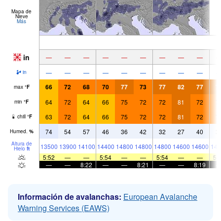
Mapa de
Nieve
Más
in
—
—
—
—
—
—
—
—
—
—
—
—
—
—
—
—
—
—
in
66
72
68
70
77
73
77
82
77
7
max
°
F
64
72
64
66
75
72
72
81
72
7
min
°
F
63
72
64
66
75
72
72
81
72
7
chill
°
F
74
54
57
46
36
42
32
27
40
3
Humed.
%
Altura de
13500
13900
14100
14400
14800
14800
14800
14600
14600
144
Hielo
ft
5:52
—
—
5:54
—
—
5:54
—
—
5:
—
—
8:22
—
—
8:21
—
—
8:19
Información de avalanchas:
European Avalanche
Warning Services (EAWS)