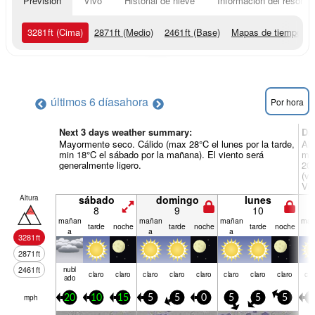
Previsión
Vivo
Historial de nieve
Información del resort
3281
ft
(Cima)
2871
ft
(Medio)
2461
ft
(Base)
Mapas de tiempo
últimos 6 días
ahora
Por hora
Next 3 days weather summary:
Dí
Mayormente seco. Cálido (max 28°C el lunes por la tarde,
Alg
min 18°C el sábado por la mañana). El viento será
mar
generalmente ligero.
20°
(vi
Vie
Altura
sábado
domingo
lunes
8
9
10
mañan
mañan
mañan
mañ
tarde
noche
tarde
noche
tarde
noche
a
a
a
a
3281
ft
2871
ft
2461
ft
nubl
claro
claro
claro
claro
claro
claro
claro
claro
cla
ado
mph
20
10
15
5
5
0
5
5
5
5