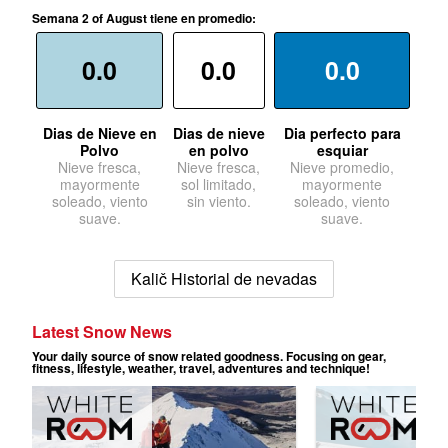
Semana 2 of August tiene en promedio:
0.0
0.0
0.0
Dias de Nieve en
Dias de nieve
Dia perfecto para
Polvo
en polvo
esquiar
Nieve fresca,
Nieve fresca,
Nieve promedio,
mayormente
sol limitado,
mayormente
soleado, viento
sin viento.
soleado, viento
suave.
suave.
Kalič Historial de nevadas