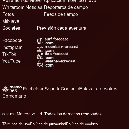
Resumen de Nieve
Aplicación móvil de nieve
Whiteroom Noticias
Reporteros de campo
Fotos
Feeds de tiempo
MiNieve
Sociales
Previsión cada aventura
Facebook
Instagram
TikTok
YouTube
Publicidad
Soporte
Contacto
Enlazar a nosotros
Comentario
© 2026 Meteo365 Ltd. Todos los derechos reservados
8
Términos de uso
Política de privacidad
Política de cookies