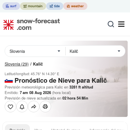
Slovenia
(29)
Kalič
Latitud/longitud:
45.76° N
14.30° E
Pronóstico de Nieve
para Kalič
Previsión meteorológica para Kalic en
3281
ft
altitud
Emitido:
7 am 08 Aug 2026
(hora local)
Previsión de nieve actualizada en
02
hora
54
Min