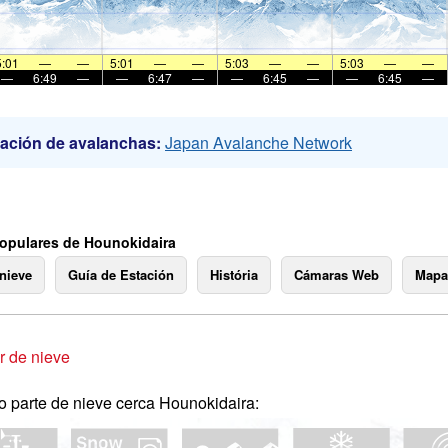
5:01
—
—
5:01
—
—
5:03
—
—
5:03
—
—
—
6:49
—
—
6:47
—
—
6:45
—
—
6:45
—
ación de avalanchas:
Japan Avalanche Network
opulares de Hounokidaira
 nieve
Guía de Estación
História
Cámaras Web
Mapa
 de nieve
o parte de nieve cerca Hounokidaira: