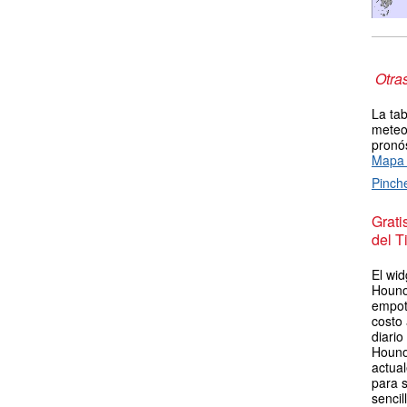
Otra
La tab
meteor
pronós
Mapa 
Pinch
Grat
del T
El wid
Hounok
empot
costo
diario
Houno
actua
para s
sencil