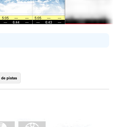
5:05
—
—
5:05
—
—
—
6:44
—
—
6:43
—
 de pistas