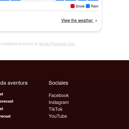
unokidaira forecast at
Snow-Forecast.com
ada aventura
Sociales
Facebook
Instagram
TikTok
YouTube