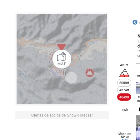
N
F
d
m
g
Altura
m
5099
ft
4574
ft
4049
ft
r
tr
mph
Ofertas de socios de Snow-Forecast
Mapa de
Nieve
Más