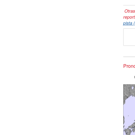
Otras
repor
pista 
Prono