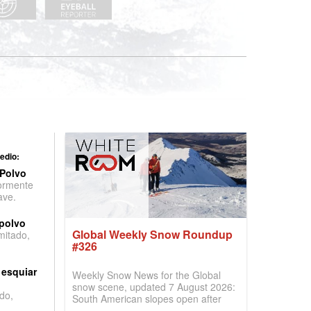
edio:
 Polvo
ormente
ave.
 polvo
Global Weekly Snow Roundup
imitado,
#326
 esquiar
Weekly Snow News for the Global
snow scene, updated 7 August 2026:
do,
South American slopes open after
huge snowfalls, New Zealand posts