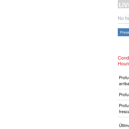
No ha
Prese
Cond
Houn
Profu
arrib
Profu
Profu
fresc
Últim