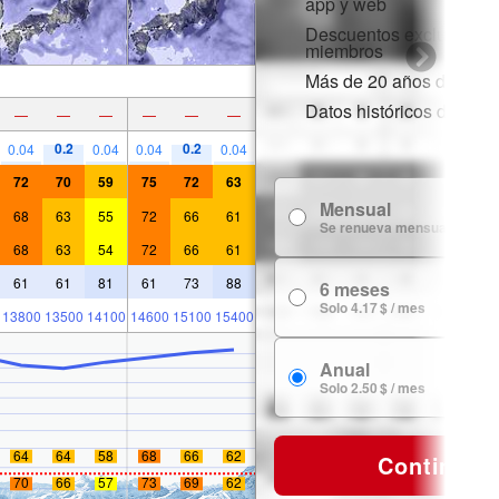
app y web
Descuentos exclusivos 
miembros
Más de 20 años de histor
Datos históricos de niev
—
—
—
—
—
—
0.2
0.2
0.04
0.04
0.04
0.04
72
70
59
75
72
63
Mensual
68
63
55
72
66
61
Se renueva mensualmente
68
63
54
72
66
61
61
61
81
61
73
88
6 meses
Solo 4.17 $ / mes
13800
13500
14100
14600
15100
15400
Anual
Solo 2.50 $ / mes
64
64
58
68
66
62
Continuar
70
66
57
73
69
62