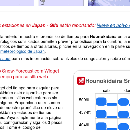
s estaciones en
Japan - Gifu
están reportando:
Nieve en polvo 
la anterior muestra el pronóstico de tiempo para
Hounokidaira
en la a
ológicos sofisticados permiten prever pronósticos para la cumbre, la 
ticos de tiempo a otras alturas, pinche en la navegación en la parte sup
meteorológico de Japan
.
e aquí
para más información sobre niveles de congelación y sobre cóm
is Snow-Forecast.com Widget
iempo para su sitio web
get del tiempo para esquiar para
idaira está disponible para ser
rado en sitios web externos sin
 alguno. Proporciona un resumen
 de nuestro pronóstico de nieve en
kidaira y estados de tiempo
les. Vaya simplemente a la página
u configuración y siga los 3 pasos
los. Tome el código de