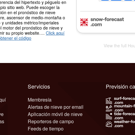
erencia del hipertexto y péguelo en
pio sitio web. Puede escoger la
ión en el pronóstico de nieve
re, ascensor de medio-montaña o
 y unidades métrico/imperiales
l motor del pronóstico de nieve y
nir su propio website….
Click aquí
btener el código
View the full Ho
Servicios
Previsión c
quí
Membresía
Alertas de nieve por email
ve
Aplicación móvil de nieve
as
Reporteros de campo
Feeds de tiempo