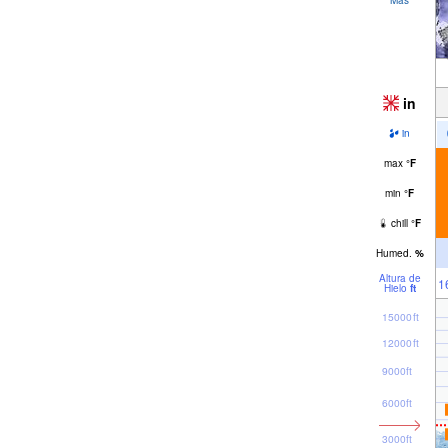
in
in
max
°
F
min
°
F
chill
°
F
Humed.
%
Altura de
1
Hielo
ft
15000ft
12000ft
9000ft
6000ft
3000ft