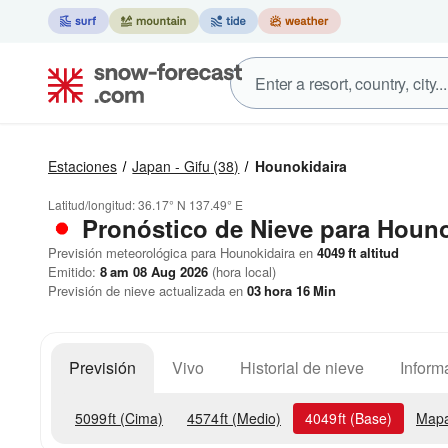
Estaciones
Japan - Gifu
(38)
Hounokidaira
Latitud/longitud:
36.17° N
137.49° E
Pronóstico de Nieve
para Houno
Previsión meteorológica para Hounokidaira en
4049
ft
altitud
Emitido:
8 am 08 Aug 2026
(hora local)
Previsión de nieve actualizada en
03
hora
16
Min
Previsión
Vivo
Historial de nieve
Inform
5099
ft
(Cima)
4574
ft
(Medio)
4049
ft
(Base)
Mapa