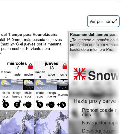
Ver por hora
 del Tiempo para Hounokidaira
Resumen del tiempo para los días 
otál 16.0mm), más pesada el jueves
¿Te interesa el pronóstico de 16 día
o (max 24°C el jueves por la mañana,
pronóstico completo y muchas más 
por la noche). El viento será
haciéndote miembro Pro.
o.
miércoles
jueves
12
13
Snow
Pr
mañan
mañan
tarde
noche
tarde
noche
a
a
chuba
riesgo
chuba
chuba
riesgo
llov­izna
scos
truenos
scos
scos
truenos
Hazte pro y carve en:
5
0
5
5
5
5
Pronósticos de nieve po
días
Navegación rápida sin 
Desbloquea acceso comp