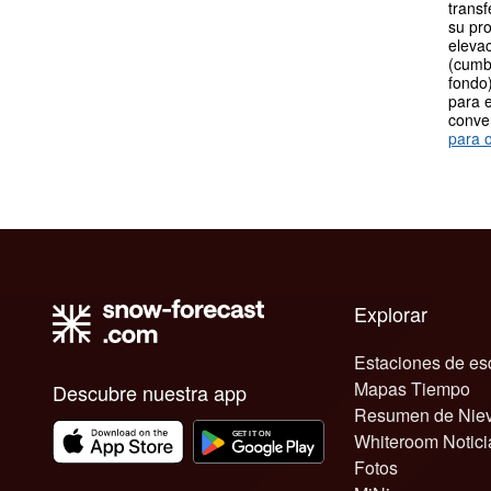
transf
su pro
elevac
(cumb
fondo)
para e
conve
para o
Explorar
Estaciones de es
Mapas Tiempo
Descubre nuestra app
Resumen de Nie
Whiteroom Notici
Fotos