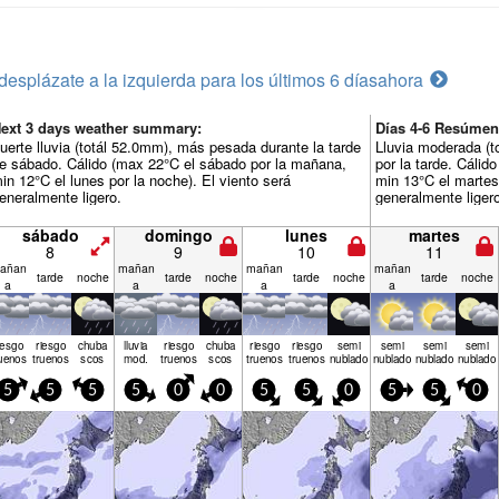
desplázate a la izquierda para los últimos 6 días
ahora
ext 3 days weather summary:
Días 4-6 Resúmen
uerte lluvia (totál 52.0mm), más pesada durante la tarde
Lluvia moderada (t
e sábado. Cálido (max 22°C el sábado por la mañana,
por la tarde. Cálid
in 12°C el lunes por la noche). El viento será
min 13°C el martes 
eneralmente ligero.
generalmente liger
sábado
domingo
lunes
martes
8
9
10
11
añan
mañan
mañan
mañan
tarde
noche
tarde
noche
tarde
noche
tarde
noche
a
a
a
a
iesgo
riesgo
chuba
lluvia
riesgo
chuba
riesgo
riesgo
semi
semi
semi
semi
uenos
truenos
scos
mod.
truenos
scos
truenos
truenos
nublado
nublado
nublado
nublado
5
5
5
5
0
0
5
5
0
5
5
0