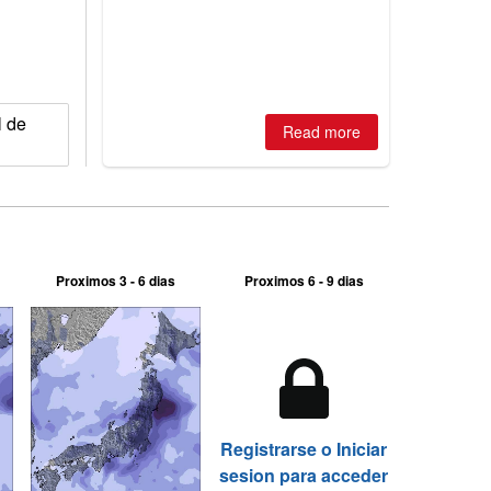
best conditions of season so far,
Australian areas open most terrain of
2026, northern hemisphere down to
two outdoor areas still open.
l de
Read more
Proximos 3 - 6 dias
Proximos 6 - 9 dias
Registrarse o Iniciar
sesion para acceder