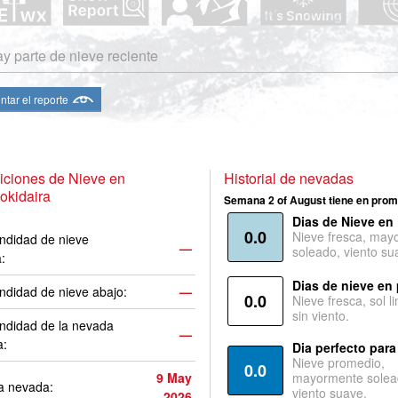
y parte de nieve reciente
ntar el reporte
iciones de Nieve en
Historial de nevadas
okidaira
Semana 2 of August tiene en prom
Dias de Nieve en
0.0
Nieve fresca, may
ndidad de nieve
—
soleado, viento su
a:
Dias de nieve en
ndidad de nieve abajo:
—
0.0
Nieve fresca, sol l
sin viento.
ndidad de la nevada
—
a:
Dia perfecto para
Nieve promedio,
0.0
9 May
mayormente solea
a nevada:
viento suave.
2026