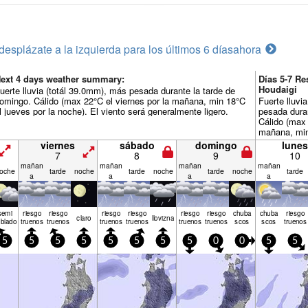
desplázate a la izquierda para los últimos 6 días
ahora
ext 4 days weather summary:
Días 5-7 R
Houdaigi
uerte lluvia (totál 39.0mm), más pesada durante la tarde de
omingo. Cálido (max 22°C el viernes por la mañana, min 18°C
Fuerte lluvi
l jueves por la noche). El viento será generalmente ligero.
pesada duran
Cálido (max 
mañana, min 
noche). El v
viernes
sábado
domingo
lunes
ligero.
7
8
9
10
mañan
mañan
mañan
mañan
oche
tarde
noche
tarde
noche
tarde
noche
tarde
a
a
a
a
semi
riesgo
riesgo
riesgo
riesgo
riesgo
riesgo
chuba
chuba
riesgo
claro
llov­izna
blado
truenos
truenos
truenos
truenos
truenos
truenos
scos
scos
truenos
5
5
5
5
5
5
5
5
0
0
5
5