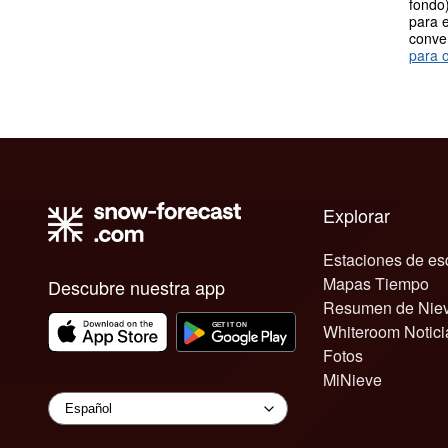
fondo)
para e
conve
para o
Explorar
Estaciones de es
Mapas Tiempo
Descubre nuestra app
Resumen de Nie
Whiteroom Notici
Fotos
MiNieve