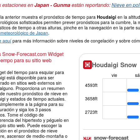
s estaciones en
Japan - Gunma
están reportando:
Nieve en pol
la anterior muestra el pronóstico de tiempo para
Houdaigi
en la altit
ológicos sofisticados permiten prever pronósticos para la cumbre, la 
ticos de tiempo a otras alturas, pinche en la navegación en la parte sup
meteorológico de Japan
.
e aquí
para más información sobre niveles de congelación y sobre cóm
is Snow-Forecast.com Widget
iempo para su sitio web
get del tiempo para esquiar para
gi está disponible para ser
rado en sitios web externos sin
 alguno. Proporciona un resumen
 de nuestro pronóstico de nieve en
igi y estados de tiempo actuales.
simplemente a la página para su
uración y siga los 3 pasos
los. Tome el código de
erencia del hipertexto y péguelo en
pio sitio web. Puede escoger la
ión en el pronóstico de nieve
re, ascensor de medio-montaña o