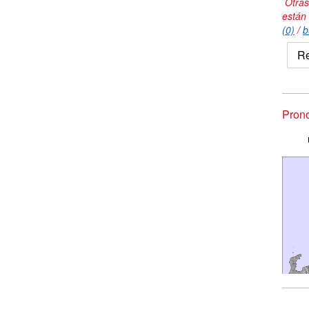
Otras
están
(0)
/
b
Re
Prono