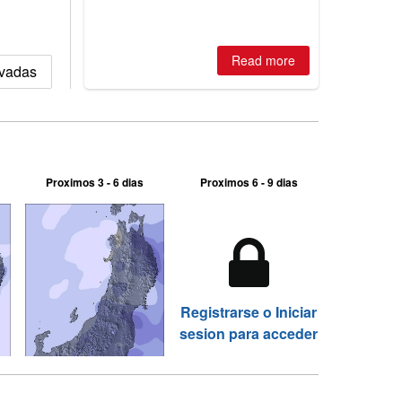
is simple: book now or wait, and
where are the best odds?
Read more
evadas
Proximos 3 - 6 dias
Proximos 6 - 9 dias
Registrarse o Iniciar
sesion para acceder