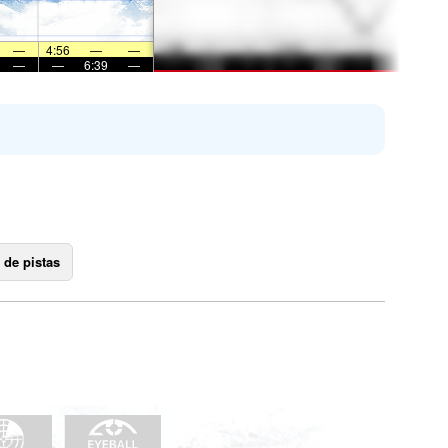
—
4:56
—
—
—
—
6:39
—
 de pistas