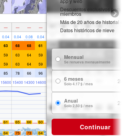
app y web
Descuentos exclusivos para
miembros
Más de 20 años de historial de nie
—
—
—
—
Datos históricos de nieve
0.04
0.04
0.08
0.04
63
68
68
61
59
63
64
59
Mensual
7.99 $
Se renueva mensualmente
59
63
64
59
85
78
66
96
6 meses
24.99 $
15600
15400
14300
14600
Solo 4.17 $ / mes
Anual
29.99 $
Solo 2.50 $ / mes
61
65
66
60
Continuar
64
75
73
64