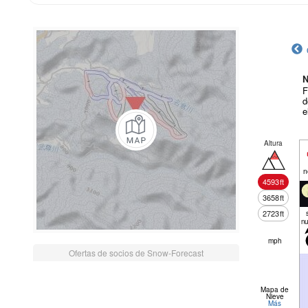
N
F
d
e
Altura
n
4593
ft
3658
ft
2723
ft
nu
mph
Ofertas de socios de Snow-Forecast
Mapa de
Nieve
Más