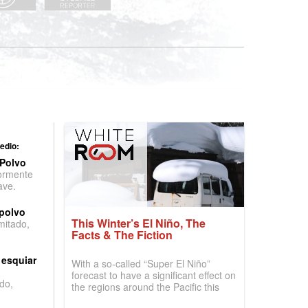
edio:
 Polvo
ormente
ave.
 polvo
This Winter’s El Niño, The
imitado,
Facts & The Fiction
 esquiar
With a so-called “Super El Niño”
forecast to have a significant effect on
do,
the regions around the Pacific this
winter, the question skiers are asking