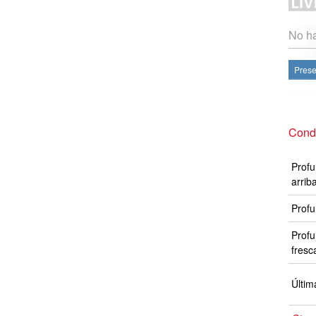
No ha
Prese
Condi
Profu
arrib
Profu
Profu
fresc
Últim