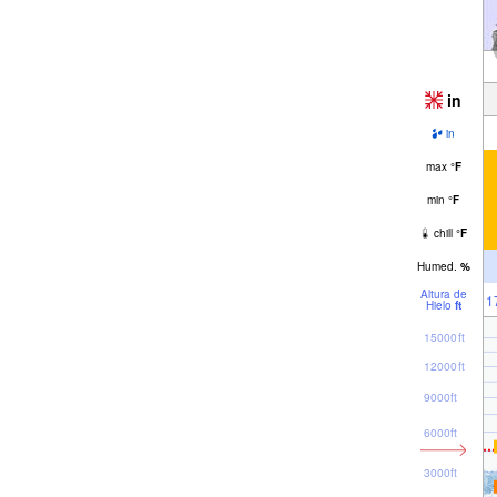
in
in
max
°
F
min
°
F
chill
°
F
Humed.
%
Altura de
1
Hielo
ft
15000ft
12000ft
9000ft
6000ft
3000ft