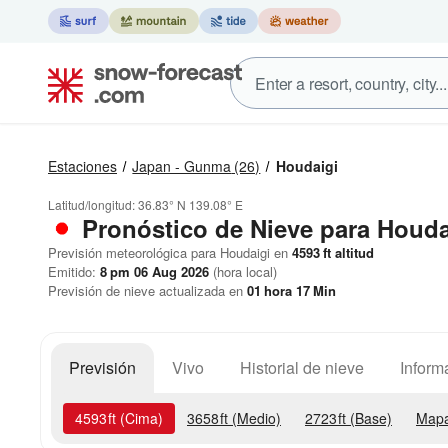
Estaciones
Japan - Gunma
(26)
Houdaigi
Latitud/longitud:
36.83° N
139.08° E
Pronóstico de Nieve
para Houda
Previsión meteorológica para Houdaigi en
4593
ft
altitud
Emitido:
8 pm 06 Aug 2026
(hora local)
Previsión de nieve actualizada en
01
hora
17
Min
Previsión
Vivo
Historial de nieve
Inform
4593
ft
(Cima)
3658
ft
(Medio)
2723
ft
(Base)
Mapa