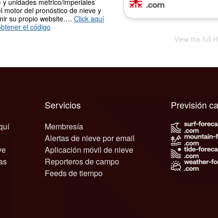
 y unidades métrico/imperiales
l motor del pronóstico de nieve y
nir su propio website….
Click aquí
btener el código
View the full 
Servicios
Previsión c
quí
Membresía
Alertas de nieve por email
ve
Aplicación móvil de nieve
as
Reporteros de campo
Feeds de tiempo