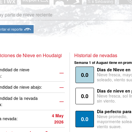
y parte de nieve reciente
ntar el reporte
ciones de Nieve en Houdaigi
Historial de nevadas
Semana 1 of August tiene en prom
ndidad de nieve
Dias de Nieve en
—
0.0
Nieve fresca, may
a:
soleado, viento su
ndidad de nieve abajo:
—
Dias de nieve en
0.0
Nieve fresca, sol l
ndidad de la nevada
sin viento.
—
a:
Dia perfecto para
4 May
Nieve promedio,
0.0
a nevada:
mayormente solea
2026
viento suave.