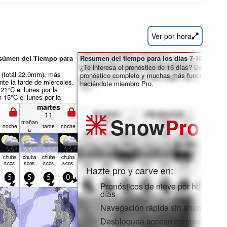
Ver por hora
esúmen del Tiempo para
Resumen del tiempo para los días 7-16:
¿Te interesa el pronóstico de 16 días? Desbloquea
a (totál 22.0mm), más
pronóstico completo y muchas más funciones
te la tarde de miércoles.
haciéndote miembro Pro.
21°C el lunes por la
15°C el lunes por la
iento será generalmente
martes
11
Snow
Pro
mañan
noche
tarde
noche
a
chuba
chuba
chuba
chuba
scos
scos
scos
scos
Hazte pro y carve en:
5
5
5
0
Pronósticos de nieve por horas y 1
días
Navegación rápida sin anuncios
Desbloquea acceso completo en la