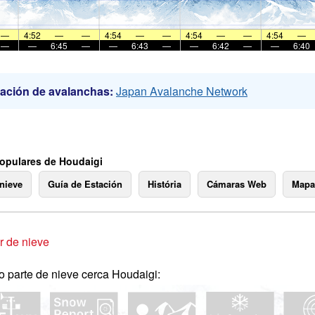
—
4:52
—
—
4:54
—
—
4:54
—
—
4:54
—
—
—
6:45
—
—
6:43
—
—
6:42
—
—
6:40
ación de avalanchas:
Japan Avalanche Network
opulares de Houdaigi
 nieve
Guía de Estación
História
Cámaras Web
Mapa
 de nieve
o parte de nieve cerca Houdaigi: