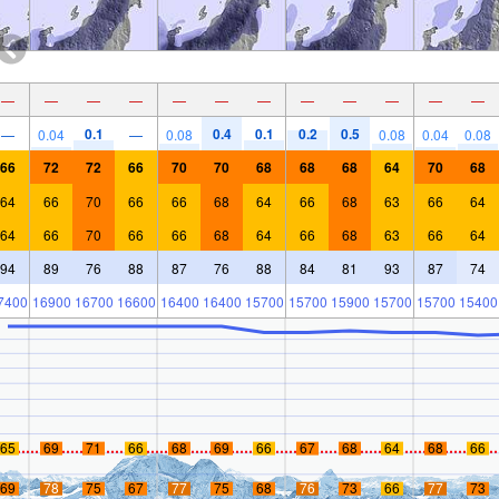
—
—
—
—
—
—
—
—
—
—
—
—
0.1
0.4
0.1
0.2
0.5
—
0.04
—
0.08
0.08
0.04
0.08
66
72
72
66
70
70
68
68
68
64
70
68
64
66
70
66
66
68
64
66
68
63
66
64
64
66
70
66
66
68
64
66
68
63
66
64
94
89
76
88
87
76
88
84
81
93
87
74
7400
16900
16700
16600
16400
16400
15700
15700
15900
15700
15700
15400
65
69
71
66
68
69
66
67
68
64
68
66
69
78
75
67
77
75
68
76
73
66
77
73