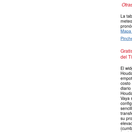
Otra
La tab
meteor
pronós
Mapa 
Pinch
Grat
del T
El wid
Houdai
empot
costo
diario
Houda
Vaya 
config
sencil
transf
su pro
elevac
(cumb