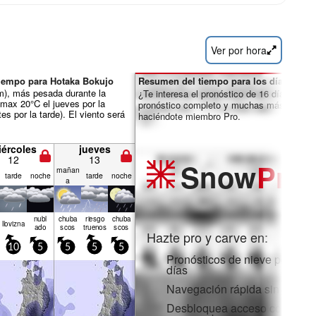
Ver por hora
iempo para Hotaka Bokujo
Resumen del tiempo para los días 7-16:
mm), más pesada durante la
¿Te interesa el pronóstico de 16 días? Des
max 20°C el jueves por la
pronóstico completo y muchas más funcio
s por la tarde). El viento será
haciéndote miembro Pro.
iércoles
jueves
12
13
Snow
Pro
mañan
tarde
noche
tarde
noche
a
nubl
chuba
riesgo
chuba
llov­izna
ado
scos
truenos
scos
Hazte pro y carve en:
10
5
5
5
5
Pronósticos de nieve por hora
días
Navegación rápida sin anunc
Desbloquea acceso completo 