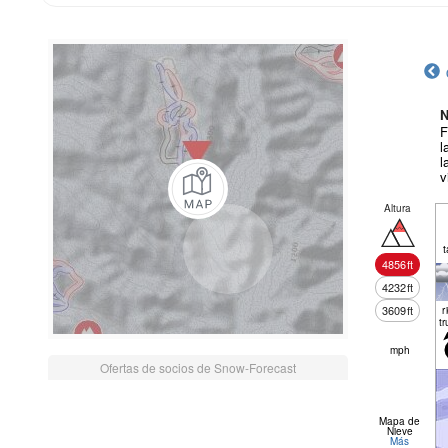
N
F
l
l
v
Altura
t
4856
ft
4232
ft
3609
ft
r
tr
mph
Ofertas de socios de Snow-Forecast
Mapa de
Nieve
Más