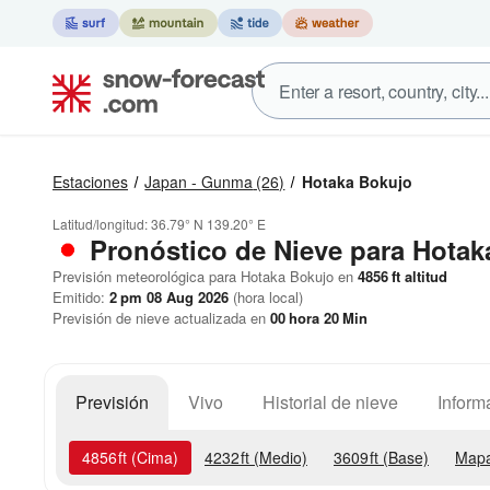
Estaciones
Japan - Gunma
(26)
Hotaka Bokujo
Latitud/longitud:
36.79° N
139.20° E
Pronóstico de Nieve
para Hotak
Previsión meteorológica para Hotaka Bokujo en
4856
ft
altitud
Emitido:
2 pm 08 Aug 2026
(hora local)
Previsión de nieve actualizada en
00
hora
20
Min
Previsión
Vivo
Historial de nieve
Inform
4856
ft
(Cima)
4232
ft
(Medio)
3609
ft
(Base)
Mapa