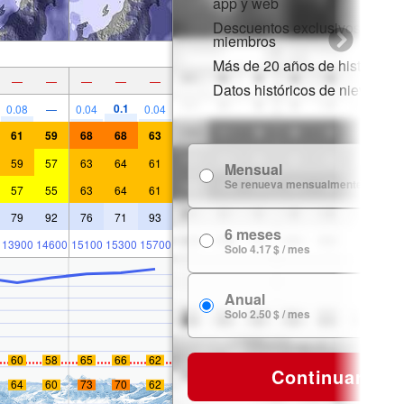
app y web
Descuentos exclusivos para
miembros
Más de 20 años de historial d
—
—
—
—
—
Datos históricos de nieve
0.1
0.08
—
0.04
0.04
61
59
68
68
63
59
57
63
64
61
Mensual
7
Se renueva mensualmente
57
55
63
64
61
79
92
76
71
93
6 meses
24
13900
14600
15100
15300
15700
Solo 4.17 $ / mes
Anual
29
Solo 2.50 $ / mes
60
58
65
66
62
Continuar
64
60
73
70
62