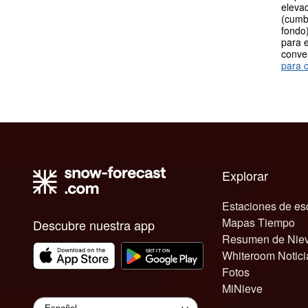
elevac
(cumb
fondo)
para e
conve
para o
Explorar
Estaciones de es
Mapas Tiempo
Descubre nuestra app
Resumen de Nie
Whiteroom Notici
Fotos
MiNieve