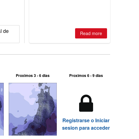
best conditions of season so far,
Australian areas open most terrain of
2026, northern hemisphere down to
two outdoor areas still open.
l de
Read more
Proximos 3 - 6 dias
Proximos 6 - 9 dias
Registrarse o Iniciar
sesion para acceder