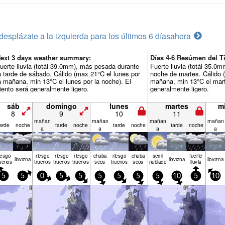
desplázate a la izquierda para los últimos 6 días
ahora
ext 3 days weather summary:
Días 4-6 Resúmen del T
uerte lluvia (totál 39.0mm), más pesada durante
Fuerte lluvia (totál 35.0
a tarde de sábado. Cálido (max 21°C el lunes por
noche de martes. Cálido (
a mañana, min 13°C el lunes por la noche). El
mañana, min 13°C el marte
iento será generalmente ligero.
generalmente ligero.
sáb
domingo
lunes
martes
m
8
9
10
11
mañan
mañan
mañan
mañan
arde
noche
tarde
noche
tarde
noche
tarde
noche
a
a
a
a
iesgo
riesgo
riesgo
riesgo
chuba
riesgo
chuba
semi
fuerte
llov­izna
llov­izna
llov­izna
uenos
truenos
truenos
truenos
scos
truenos
scos
nublado
lluvia
5
5
0
5
5
5
5
5
5
10
5
10