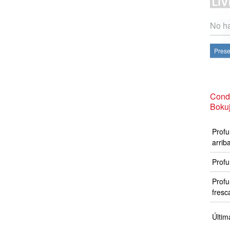
No ha
Prese
Cond
Boku
Profu
arrib
Profu
Profu
fresc
Últim