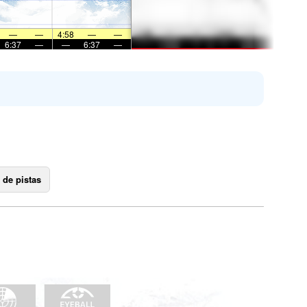
—
—
4:58
—
—
6:37
—
—
6:37
—
 de pistas