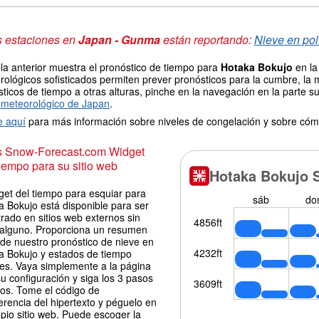
s estaciones en
Japan - Gunma
están reportando:
Nieve en pol
la anterior muestra el pronóstico de tiempo para
Hotaka Bokujo
en la
ológicos sofisticados permiten prever pronósticos para la cumbre, la 
ticos de tiempo a otras alturas, pinche en la navegación en la parte sup
meteorológico de Japan
.
e aquí
para más información sobre niveles de congelación y sobre cóm
is Snow-Forecast.com Widget
iempo para su sitio web
get del tiempo para esquiar para
a Bokujo está disponible para ser
rado en sitios web externos sin
 alguno. Proporciona un resumen
 de nuestro pronóstico de nieve en
a Bokujo y estados de tiempo
les. Vaya simplemente a la página
u configuración y siga los 3 pasos
los. Tome el código de
erencia del hipertexto y péguelo en
pio sitio web. Puede escoger la