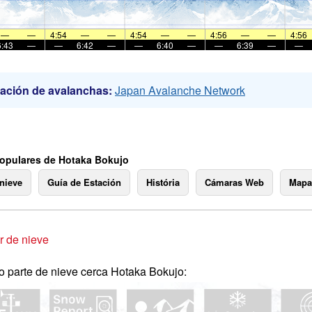
—
—
4:54
—
—
4:54
—
—
4:56
—
—
4:56
6:43
—
—
6:42
—
—
6:40
—
—
6:39
—
—
ación de avalanchas:
Japan Avalanche Network
opulares de Hotaka Bokujo
 nieve
Guía de Estación
História
Cámaras Web
Mapa
 de nieve
o parte de nieve cerca Hotaka Bokujo: