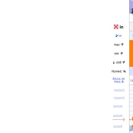
in
in
max
°
F
min
°
F
chill
°
F
Humed.
%
Altura de
1
Hielo
ft
15000ft
12000ft
9000ft
6000ft
3000ft