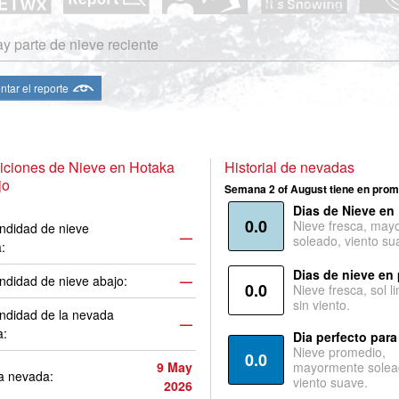
y parte de nieve reciente
ntar el reporte
iciones de Nieve en Hotaka
Historial de nevadas
jo
Semana 2 of August tiene en prom
Dias de Nieve en
0.0
Nieve fresca, may
ndidad de nieve
—
soleado, viento su
a:
Dias de nieve en
ndidad de nieve abajo:
—
0.0
Nieve fresca, sol l
sin viento.
ndidad de la nevada
—
a:
Dia perfecto para
Nieve promedio,
0.0
9 May
mayormente solea
a nevada:
viento suave.
2026