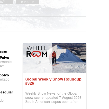
edio:
 Polvo
ormente
ave.
 polvo
Global Weekly Snow Roundup
imitado,
#326
 esquiar
Weekly Snow News for the Global
snow scene, updated 7 August 2026:
do,
South American slopes open after
huge snowfalls, New Zealand posts