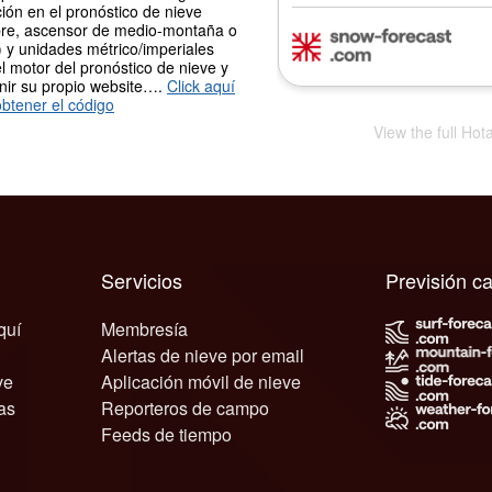
ión en el pronóstico de nieve
re, ascensor de medio-montaña o
 y unidades métrico/imperiales
l motor del pronóstico de nieve y
nir su propio website….
Click aquí
btener el código
View the full Hot
Servicios
Previsión c
quí
Membresía
Alertas de nieve por email
ve
Aplicación móvil de nieve
as
Reporteros de campo
Feeds de tiempo