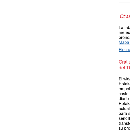
Otra
La tab
meteor
pronós
Mapa 
Pinch
Grat
del T
El wid
Hotak
empot
costo
diario
Hotak
actua
para s
sencil
transf
su pro