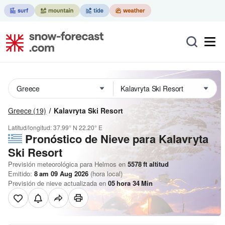
Greece
(19)
Kalavryta Ski Resort
Latitud/longitud:
37.99° N
22.20° E
Pronóstico de Nieve
para Kalavryta
Ski Resort
Previsión meteorológica para Helmos en
5578
ft
altitud
Emitido:
8 am 09 Aug 2026
(hora local)
Previsión de nieve actualizada en
05
hora
34
Min