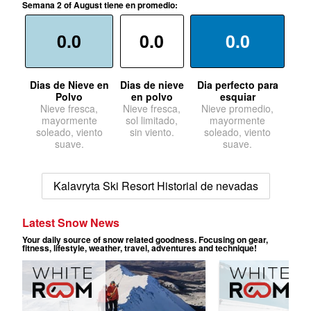
Semana 2 of August tiene en promedio:
0.0
0.0
0.0
Dias de Nieve en
Dias de nieve
Dia perfecto para
Polvo
en polvo
esquiar
Nieve fresca,
Nieve fresca,
Nieve promedio,
mayormente
sol limitado,
mayormente
soleado, viento
sin viento.
soleado, viento
suave.
suave.
Kalavryta Ski Resort Historial de nevadas