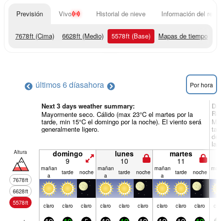
Previsión
Vivo
Historial de nieve
Información del resor
7678
ft
(Cima)
6628
ft
(Medio)
5578
ft
(Base)
Mapas de tiempo
últimos 6 días
ahora
Por hora
Next 3 days weather summary:
Dí
Re
Mayormente seco. Cálido (max 23°C el martes por la
tarde, min 15°C el domingo por la noche). El viento será
May
generalmente ligero.
tar
dec
la 
vie
Altura
domingo
lunes
martes
9
10
11
mañan
mañan
mañan
mañ
tarde
noche
tarde
noche
tarde
noche
a
a
a
a
7678
ft
6628
ft
5578
ft
claro
claro
claro
claro
claro
claro
claro
claro
claro
cla