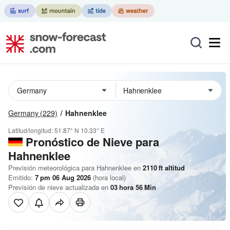
Germany
(229)
Hahnenklee
Latitud/longitud:
51.87° N
10.33° E
Pronóstico de Nieve
para
Hahnenklee
Previsión meteorológica para Hahnenklee en
2110
ft
altitud
Emitido:
7 pm 06 Aug 2026
(hora local)
Previsión de nieve actualizada en
03
hora
56
Min