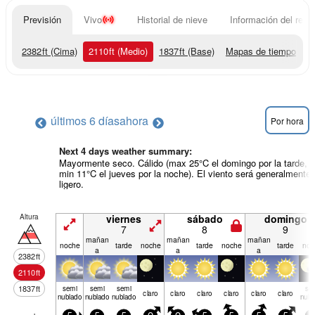
Previsión
Vivo
Historial de nieve
Información del resor
2382
ft
(Cima)
2110
ft
(Medio)
1837
ft
(Base)
Mapas de tiempo
últimos 6 días
ahora
Por hora
Next 4 days weather summary:
Mayormente seco. Cálido (max 25°C el domingo por la tarde,
min 11°C el jueves por la noche). El viento será generalmente
ligero.
Altura
viernes
sábado
domingo
7
8
9
mañan
mañan
mañan
noche
tarde
noche
tarde
noche
tarde
noc
a
a
a
2382
ft
2110
ft
1837
ft
semi
semi
semi
se
claro
claro
claro
claro
claro
claro
nublado
nublado
nublado
nubl