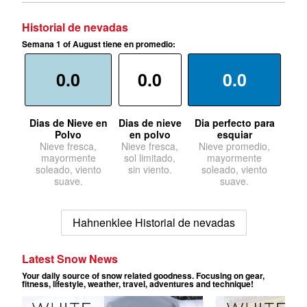
Historial de nevadas
Semana 1 of August tiene en promedio:
0.0
0.0
0.0
Dias de Nieve en
Dias de nieve
Dia perfecto para
Polvo
en polvo
esquiar
Nieve fresca,
Nieve fresca,
Nieve promedio,
mayormente
sol limitado,
mayormente
soleado, viento
sin viento.
soleado, viento
suave.
suave.
Hahnenklee Historial de nevadas