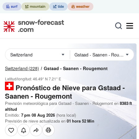
Switzerland
(228)
Gstaad - Saanen - Rougemont
Latitud/longitud:
46.49° N
7.21° E
Pronóstico de Nieve
para Gstaad -
Saanen - Rougemont
Previsión meteorológica para Gstaad - Saanen - Rougemont en
8383
ft
altitud
Emitido:
7 pm 08 Aug 2026
(hora local)
Previsión de nieve actualizada en
01
hora
52
Min