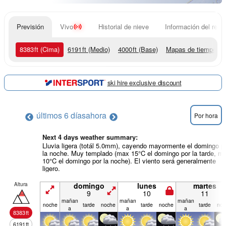
Previsión
Vivo
Historial de nieve
Información del resor
8383
ft
(Cima)
6191
ft
(Medio)
4000
ft
(Base)
Mapas de tiempo
ski hire exclusive discount
últimos 6 días
ahora
Por hora
Next 4 days weather summary:
Lluvia ligera (totál 5.0mm), cayendo mayormente el domingo p
la noche. Muy templado (max 15°C el domingo por la tarde, mi
10°C el domingo por la noche). El viento será generalmente
ligero.
Altura
domingo
lunes
martes
9
10
11
mañan
mañan
mañan
noche
tarde
noche
tarde
noche
tarde
noc
a
a
a
8383
ft
6191
ft