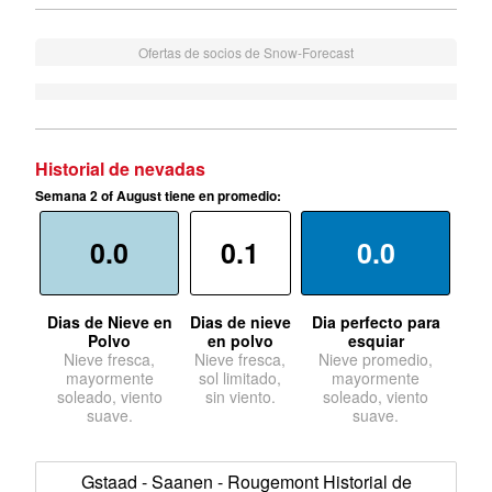
Ofertas de socios de Snow-Forecast
Historial de nevadas
Semana 2 of August tiene en promedio:
0.0
0.1
0.0
Dias de Nieve en
Dias de nieve
Dia perfecto para
Polvo
en polvo
esquiar
Nieve fresca,
Nieve fresca,
Nieve promedio,
mayormente
sol limitado,
mayormente
soleado, viento
sin viento.
soleado, viento
suave.
suave.
Gstaad - Saanen - Rougemont Historial de