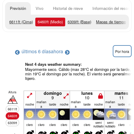
Previsión
Vivo
Historial de nieve
Información del resort
6611
ft
(Cima)
6460
ft
(Medio)
6309
ft
(Base)
Mapas de tiempo
últimos 6 días
ahora
Por hora
Next 4 days weather summary:
Mayormente seco. Cálido (max 28°C el domingo por la tarde,
min 19°C el domingo por la noche). El viento será generalment
ligero.
Altura
domingo
lunes
martes
9
10
11
mañan
mañan
mañan
noche
tarde
noche
tarde
noche
tarde
noc
a
a
a
6611
ft
6460
ft
6309
ft
semi
semi
claro
claro
claro
claro
claro
claro
claro
cla
nublado
nublado