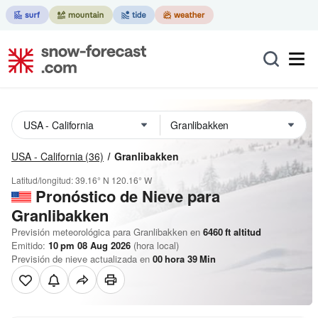
USA - California
(36)
Granlibakken
Latitud/longitud:
39.16° N
120.16° W
Pronóstico de Nieve
para
Granlibakken
Previsión meteorológica para Granlibakken en
6460
ft
altitud
Emitido:
10 pm 08 Aug 2026
(hora local)
Previsión de nieve actualizada en
00
hora
39
Min