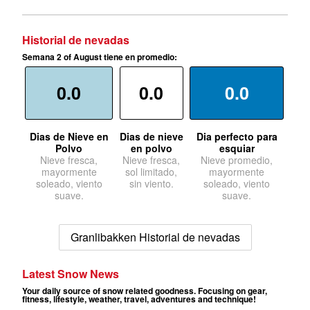
Historial de nevadas
Semana 2 of August tiene en promedio:
0.0
0.0
0.0
Dias de Nieve en
Dias de nieve
Dia perfecto para
Polvo
en polvo
esquiar
Nieve fresca,
Nieve fresca,
Nieve promedio,
mayormente
sol limitado,
mayormente
soleado, viento
sin viento.
soleado, viento
suave.
suave.
Granlibakken Historial de nevadas