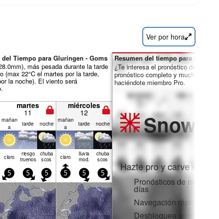
Ver por hora
 del Tiempo para Gluringen - Goms
Resumen del tiempo para los días 
l 28.0mm), más pesada durante la tarde
¿Te interesa el pronóstico de 16 día
o (max 22°C el martes por la tarde,
pronóstico completo y muchas más 
or la noche). El viento será
haciéndote miembro Pro.
o.
martes
miércoles
11
12
Snow
Pr
mañan
mañan
tarde
noche
tarde
noche
a
a
riesgo
chuba
lluvia
chuba
claro
claro
truenos
scos
mod.
scos
Hazte pro y carve en:
5
5
5
5
5
5
Pronósticos de nieve po
días
Navegación rápida sin 
Desbloquea acceso comp