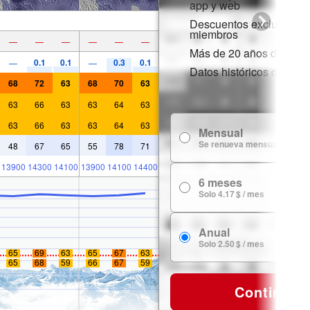
app y web
Descuentos exclusivos 
miembros
—
—
—
—
—
—
Más de 20 años de histor
0.1
0.1
0.3
0.1
—
—
Datos históricos de niev
68
72
63
68
70
63
63
66
63
63
64
63
63
66
63
63
64
63
Mensual
Se renueva mensualmente
48
67
65
55
78
71
13900
14300
14100
13900
14100
14400
6 meses
Solo 4.17 $ / mes
Anual
Solo 2.50 $ / mes
65
69
63
65
67
63
65
68
59
66
67
59
Continuar