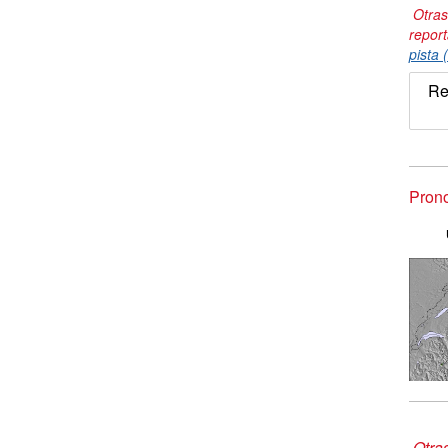
Otras
repor
pista 
Re
Prono
Otra