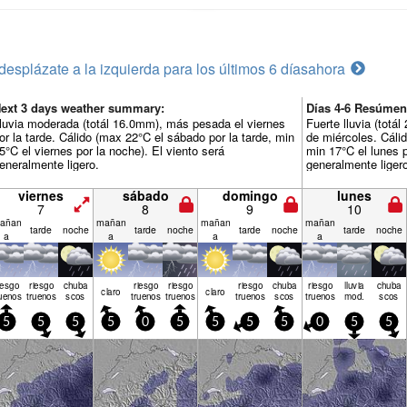
desplázate a la izquierda para los últimos 6 días
ahora
ext 3 days weather summary:
Días 4-6 Resúmen
luvia moderada (totál 16.0mm), más pesada el viernes
Fuerte lluvia (totá
or la tarde. Cálido (max 22°C el sábado por la tarde, min
de miércoles. Cálid
5°C el viernes por la noche). El viento será
min 17°C el lunes p
eneralmente ligero.
generalmente liger
viernes
sábado
domingo
lunes
7
8
9
10
añan
mañan
mañan
mañan
tarde
noche
tarde
noche
tarde
noche
tarde
noche
a
a
a
a
iesgo
riesgo
chuba
riesgo
riesgo
riesgo
chuba
riesgo
lluvia
chuba
claro
claro
uenos
truenos
scos
truenos
truenos
truenos
scos
truenos
mod.
scos
5
5
5
5
0
5
5
5
5
0
5
5