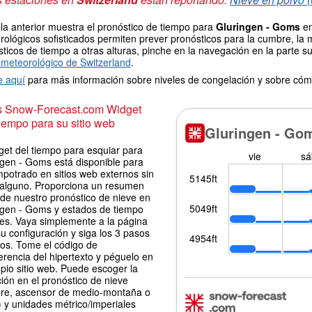
la anterior muestra el pronóstico de tiempo para
Gluringen - Goms
en
ológicos sofisticados permiten prever pronósticos para la cumbre, la 
ticos de tiempo a otras alturas, pinche en la navegación en la parte sup
meteorológico de Switzerland
.
e aquí
para más información sobre niveles de congelación y sobre cóm
is Snow-Forecast.com Widget
iempo para su sitio web
get del tiempo para esquiar para
ngen - Goms está disponible para
potrado en sitios web externos sin
 alguno. Proporciona un resumen
 de nuestro pronóstico de nieve en
ngen - Goms y estados de tiempo
les. Vaya simplemente a la página
u configuración y siga los 3 pasos
los. Tome el código de
erencia del hipertexto y péguelo en
pio sitio web. Puede escoger la
ión en el pronóstico de nieve
re, ascensor de medio-montaña o
 y unidades métrico/imperiales