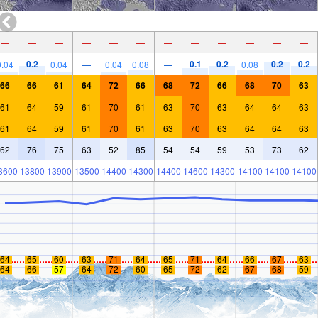
—
—
—
—
—
—
—
—
—
—
—
—
0.2
0.1
0.2
0.2
0.2
0.04
0.04
—
0.04
0.08
—
0.08
66
66
61
64
72
66
68
72
66
68
70
63
61
64
59
61
70
61
63
70
63
64
64
63
61
64
59
61
70
61
63
70
63
64
64
63
62
76
75
63
52
85
54
54
59
53
73
62
3600
13800
13900
13500
14400
14300
14400
14600
14300
14100
14100
14100
64
65
60
63
71
64
65
71
64
66
67
63
64
66
57
64
72
60
65
72
62
67
68
59