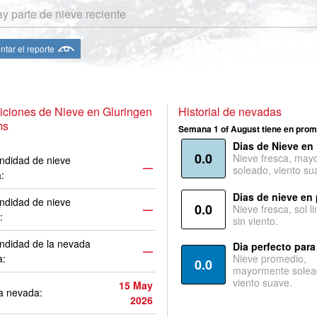
y parte de nieve reciente
ntar el reporte
ciones de Nieve en Gluringen
Historial de nevadas
ms
Semana 1 of August tiene en prom
Dias de Nieve en
0.0
Nieve fresca, may
ndidad de nieve
—
soleado, viento su
a:
Dias de nieve en
ndidad de nieve
0.0
—
Nieve fresca, sol l
:
sin viento.
ndidad de la nevada
Dia perfecto para
—
a:
Nieve promedio,
0.0
mayormente solea
viento suave.
15 May
a nevada:
2026