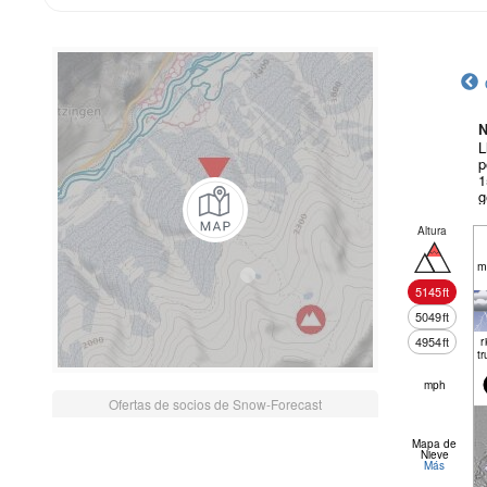
N
L
p
1
g
Altura
m
5145
ft
5049
ft
4954
ft
r
tr
mph
Ofertas de socios de Snow-Forecast
Mapa de
Nieve
Más