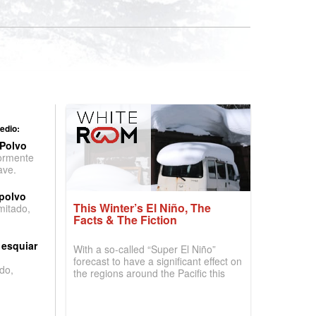
edio:
 Polvo
ormente
ave.
 polvo
This Winter’s El Niño, The
imitado,
Facts & The Fiction
 esquiar
With a so-called “Super El Niño”
forecast to have a significant effect on
do,
the regions around the Pacific this
winter, the question skiers are asking
is simple: book now or wait, and
where are the best odds?