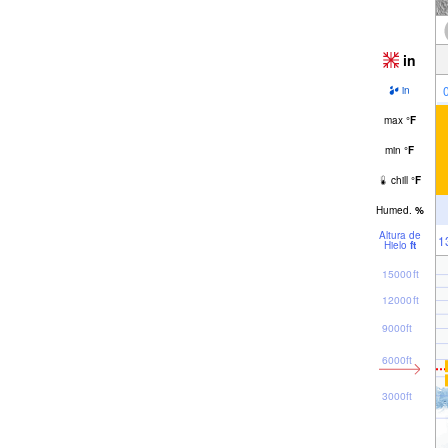
in
in
max
°
F
min
°
F
chill
°
F
Humed.
%
Altura de
1
Hielo
ft
15000ft
12000ft
9000ft
6000ft
3000ft