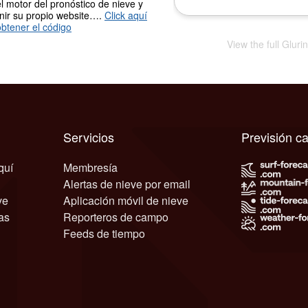
l motor del pronóstico de nieve y
nir su propio website….
Click aquí
btener el código
View the full Glur
Servicios
Previsión c
quí
Membresía
Alertas de nieve por email
ve
Aplicación móvil de nieve
as
Reporteros de campo
Feeds de tiempo