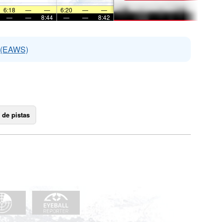
6:18
—
—
6:20
—
—
—
—
8:44
—
—
8:42
s (EAWS)
 de pistas