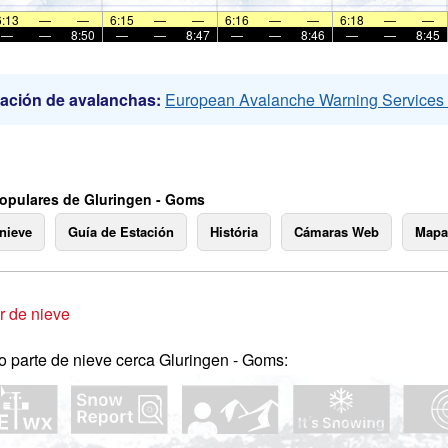
6:13
—
—
6:15
—
—
6:16
—
—
6:18
—
—
—
—
8:50
—
—
8:47
—
—
8:46
—
—
8:45
ación de avalanchas:
European Avalanche Warning Service
opulares de Gluringen - Goms
 nieve
Guía de Estación
História
Cámaras Web
Mapa
 de nieve
o parte de nieve cerca Gluringen - Goms: