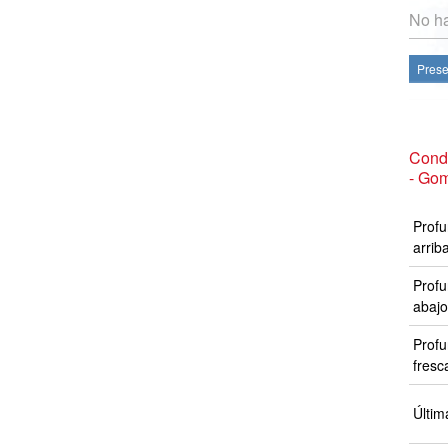
No ha
Prese
Condi
- Go
Profu
arrib
Profu
abajo
Profu
fresc
Últim