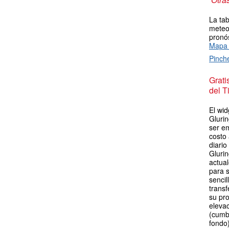
La tab
meteor
pronós
Mapa 
Pinch
Grat
del T
El wid
Gluri
ser em
costo
diario
Gluri
actua
para s
sencil
transf
su pro
elevac
(cumb
fondo)