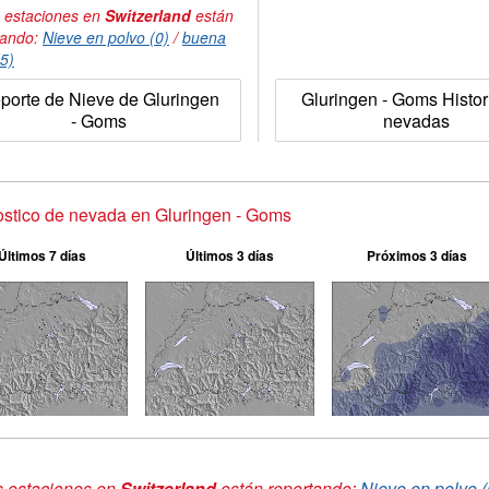
 estaciones en
Switzerland
están
tando:
Nieve en polvo (0)
/
buena
(5)
porte de Nieve de Gluringen
Gluringen - Goms Histor
- Goms
nevadas
stico de nevada en Gluringen - Goms
Últimos 7 días
Últimos 3 días
Próximos 3 días
s estaciones en
Switzerland
están reportando:
Nieve en polvo (