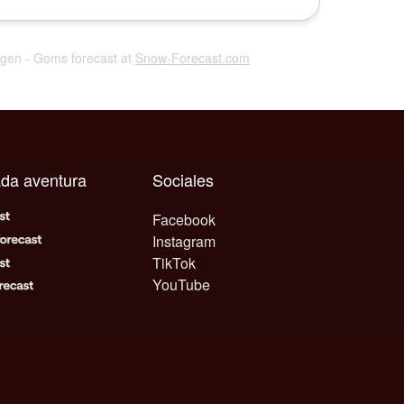
ingen - Goms forecast at
Snow-Forecast.com
ada aventura
Sociales
Facebook
Instagram
TikTok
YouTube