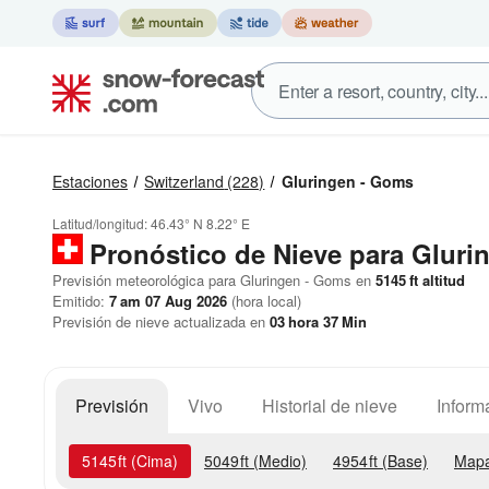
Estaciones
Switzerland
(228)
Gluringen - Goms
Latitud/longitud:
46.43° N
8.22° E
Pronóstico de Nieve
para Gluri
Previsión meteorológica para Gluringen - Goms en
5145
ft
altitud
Emitido:
7 am 07 Aug 2026
(hora local)
Previsión de nieve actualizada en
03
hora
37
Min
Previsión
Vivo
Historial de nieve
Inform
5145
ft
(Cima)
5049
ft
(Medio)
4954
ft
(Base)
Mapa