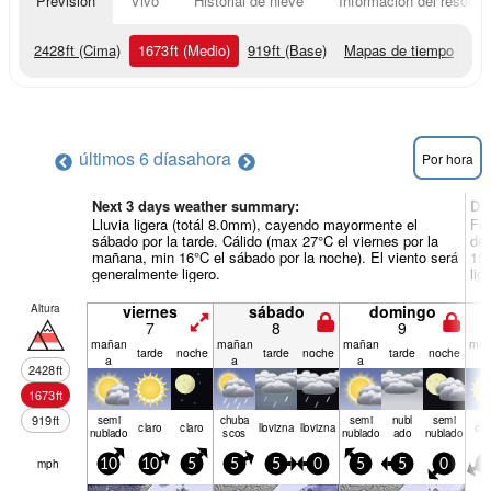
Previsión
Vivo
Historial de nieve
Información del resort
2428
ft
(Cima)
1673
ft
(Medio)
919
ft
(Base)
Mapas de tiempo
últimos 6 días
ahora
Por hora
Next 3 days weather summary:
Dí
Lluvia ligera (totál 8.0mm), cayendo mayormente el
Fue
sábado por la tarde. Cálido (max 27°C el viernes por la
de 
mañana, min 16°C el sábado por la noche). El viento será
15°
generalmente ligero.
lig
Altura
viernes
sábado
domingo
7
8
9
mañan
mañan
mañan
mañ
tarde
noche
tarde
noche
tarde
noche
a
a
a
a
2428
ft
1673
ft
919
ft
semi
chuba
semi
nubl
semi
claro
claro
llov­izna
llov­izna
cla
nublado
scos
nublado
ado
nublado
mph
10
10
5
5
5
0
5
5
0
5