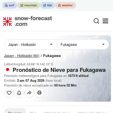
Japan - Hokkaido
(80)
Fukagawa
Latitud/longitud:
43.68° N
142.10° E
Pronóstico de Nieve
para Fukagawa
Previsión meteorológica para Fukagawa en
1673
ft
altitud
Emitido:
2 am 07 Aug 2026
(hora local)
Previsión de nieve actualizada en
00
hora
52
Min