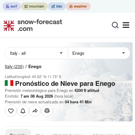
Italy
(235)
Enego
Latitud/longitud:
45.92° N
11.73° E
Pronóstico de Nieve
para Enego
Previsión meteorológica para Enego en
4200
ft
altitud
Emitido:
7 am 08 Aug 2026
(hora local)
Previsión de nieve actualizada en
04
hora
41
Min