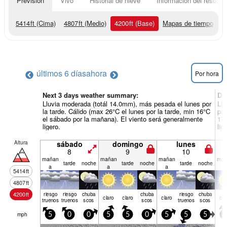
Previsión
Vivo
Historial de nieve
Información del resort
5414
ft
(Cima)
4807
ft
(Medio)
4200
ft
(Base)
Mapas de tiempo
últimos 6 días
ahora
Por hora
Next 3 days weather summary:
Dí
Lluvia moderada (totál 14.0mm), más pesada el lunes por
Llu
la tarde. Cálido (max 26°C el lunes por la tarde, min 16°C
por
el sábado por la mañana). El viento será generalmente
17°
ligero.
lig
Altura
sábado
domingo
lunes
8
9
10
mañan
mañan
mañan
mañ
tarde
noche
tarde
noche
tarde
noche
a
a
a
a
5414
ft
4807
ft
4200
ft
riesgo
riesgo
chuba
chuba
riesgo
chuba
claro
claro
claro
cla
truenos
truenos
scos
scos
truenos
scos
mph
5
0
0
5
5
0
5
5
5
0