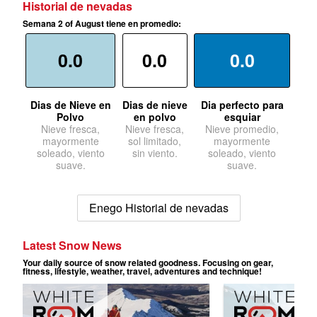
Historial de nevadas
Semana 2 of August tiene en promedio:
0.0
0.0
0.0
Dias de Nieve en
Dias de nieve
Dia perfecto para
Polvo
en polvo
esquiar
Nieve fresca,
Nieve fresca,
Nieve promedio,
mayormente
sol limitado,
mayormente
soleado, viento
sin viento.
soleado, viento
suave.
suave.
Enego Historial de nevadas