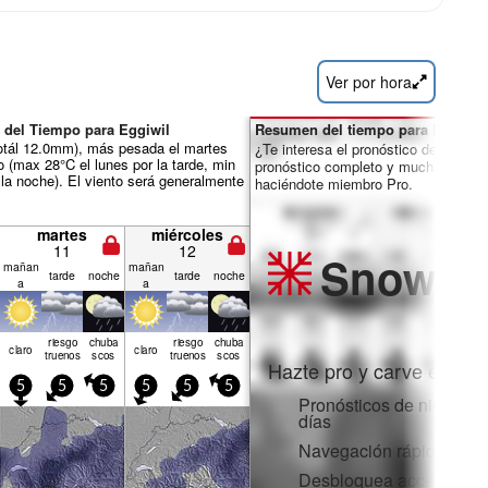
Ver por hora
 del Tiempo para Eggiwil
Resumen del tiempo para los días 
otál 12.0mm), más pesada el martes
¿Te interesa el pronóstico de 16 día
o (max 28°C el lunes por la tarde, min
pronóstico completo y muchas más 
 la noche). El viento será generalmente
haciéndote miembro Pro.
martes
miércoles
11
12
Snow
Pr
mañan
mañan
tarde
noche
tarde
noche
a
a
riesgo
chuba
riesgo
chuba
claro
claro
truenos
scos
truenos
scos
Hazte pro y carve en:
5
5
5
5
5
5
Pronósticos de nieve po
días
Navegación rápida sin 
Desbloquea acceso comp