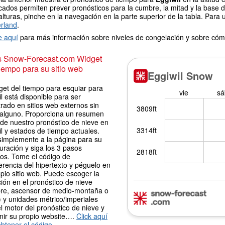
icados permiten prever pronósticos para la cumbre, la mitad y la base 
alturas, pinche en la navegación en la parte superior de la tabla. Para 
erland
.
e aquí
para más información sobre niveles de congelación y sobre cóm
is Snow-Forecast.com Widget
iempo para su sitio web
get del tiempo para esquiar para
l está disponible para ser
rado en sitios web externos sin
 alguno. Proporciona un resumen
 de nuestro pronóstico de nieve en
l y estados de tiempo actuales.
simplemente a la página para su
uración y siga los 3 pasos
los. Tome el código de
erencia del hipertexto y péguelo en
pio sitio web. Puede escoger la
ión en el pronóstico de nieve
re, ascensor de medio-montaña o
 y unidades métrico/imperiales
l motor del pronóstico de nieve y
nir su propio website….
Click aquí
btener el código