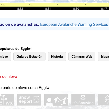
6:15
—
—
6:16
—
—
6:16
—
—
6:18
—
—
—
—
8:52
—
—
8:51
—
—
8:50
—
—
8:47
ación de avalanchas:
European Avalanche Warning Service
opulares de Eggiwil
 nieve
Guía de Estación
História
Cámaras Web
Mapa
 de nieve
o parte de nieve cerca Eggiwil: