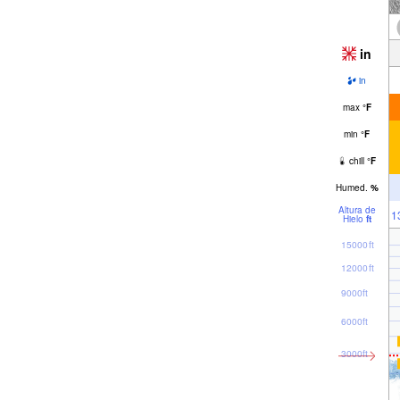
in
in
max
°
F
min
°
F
chill
°
F
Humed.
%
Altura de
1
Hielo
ft
15000ft
12000ft
9000ft
6000ft
3000ft