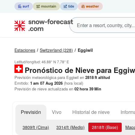
Estaciones
Switzerland
(228)
Eggiwil
Latitud/longitud:
46.88° N
7.78° E
Pronóstico de Nieve
para Eggiw
Previsión meteorológica para Eggiwil en
2818
ft
altitud
Emitido:
1 am 07 Aug 2026
(hora local)
Previsión de nieve actualizada en
02
hora
39
Min
Previsión
Vivo
Historial de nieve
Inform
3809
ft
(Cima)
3314
ft
(Medio)
2818
ft
(Base)
Mapa