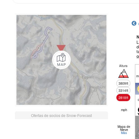
N
L
d
t
g
Altura
m
3809
ft
3314
ft
2818
ft
mph
Ofertas de socios de Snow-Forecast
Mapa de
Nieve
Más