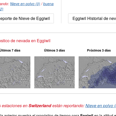
tando:
Nieve en polvo (0)
/
buena
(2)
eporte de Nieve de Eggiwil
Eggiwil Historial de ne
stico de nevada en Eggiwil
Últimos 7 días
Últimos 3 días
Próximos 3 días
s estaciones en
Switzerland
están reportando:
Nieve en polvo (
la anterior muestra el pronóstico de tiempo para
Eggiwil
en la altitud