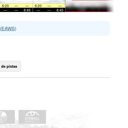
6:20
—
—
6:20
—
—
—
—
8:46
—
—
8:45
s (EAWS)
 de pistas