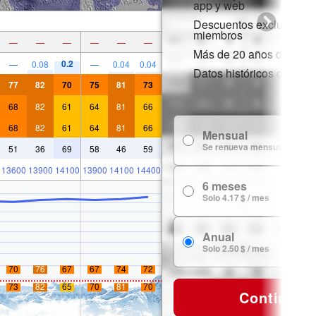
app y web
Descuentos exclusivos 
miembros
—
—
—
—
—
—
Más de 20 años de histor
0.2
—
0.08
—
0.04
0.04
Datos históricos de niev
77
82
70
75
81
73
68
82
61
64
81
66
68
82
61
64
81
66
Mensual
Se renueva mensualmente
51
36
69
58
46
59
13600
13900
14100
13900
14100
14400
6 meses
Solo 4.17 $ / mes
Anual
Solo 2.50 $ / mes
70
76
67
67
74
72
73
82
65
70
81
70
Continuar