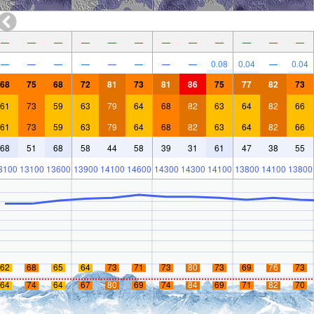
—
—
—
—
—
—
—
—
—
—
—
—
—
—
—
—
—
—
—
—
0.08
0.04
—
0.04
68
75
68
72
81
73
81
86
75
77
82
73
61
73
59
63
79
64
68
82
63
64
82
66
61
73
59
63
79
64
68
82
63
64
82
66
68
51
68
58
44
58
39
31
61
47
38
55
3100
13100
13600
13900
14100
14600
14300
14300
14100
13800
14100
13800
62
68
65
64
73
71
73
80
73
69
76
73
64
74
64
67
80
69
74
84
69
71
82
70