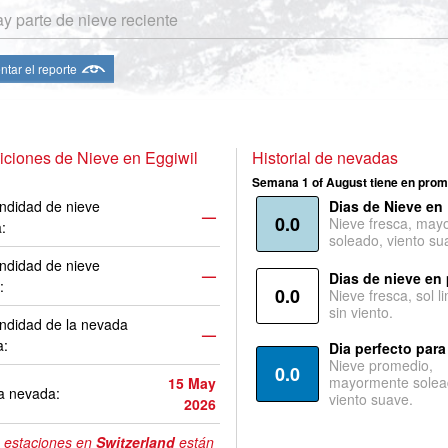
y parte de nieve reciente
ntar el reporte
ciones de Nieve en Eggiwil
Historial de nevadas
Semana 1 of August tiene en prom
ndidad de nieve
Dias de Nieve en
—
0.0
Nieve fresca, may
a:
soleado, viento su
ndidad de nieve
—
Dias de nieve en
:
0.0
Nieve fresca, sol l
sin viento.
ndidad de la nevada
—
a:
Dia perfecto para
Nieve promedio,
0.0
mayormente solea
15 May
a nevada:
viento suave.
2026
 estaciones en
Switzerland
están