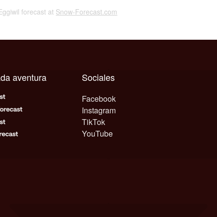
 Eggiwil forecast at
Snow-Forecast.com
ada aventura
Sociales
Facebook
Instagram
TikTok
YouTube