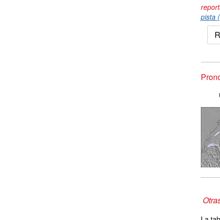
repor
pista 
R
Prono
Otra
La tab