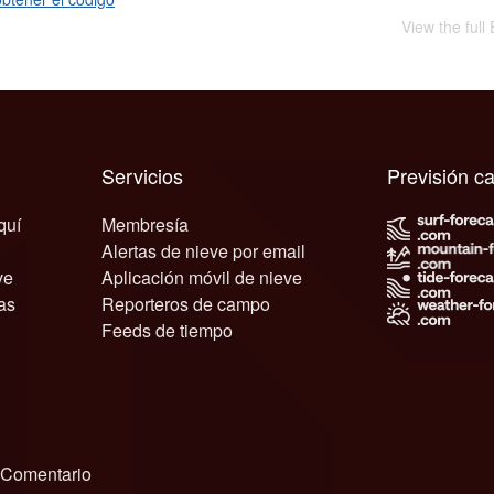
View the full
Servicios
Previsión c
quí
Membresía
Alertas de nieve por email
ve
Aplicación móvil de nieve
as
Reporteros de campo
Feeds de tiempo
Comentario