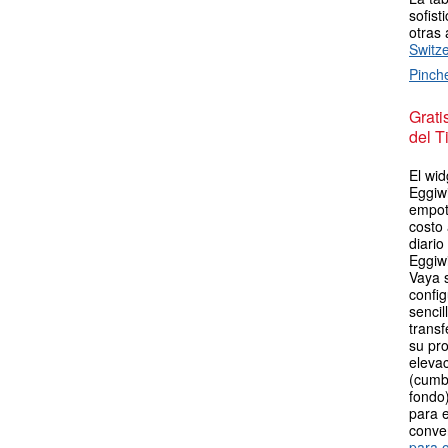
sofist
otras 
Switz
Pinch
Grat
del T
El wid
Eggiwi
empot
costo
diario
Eggiwi
Vaya 
config
sencil
transf
su pro
elevac
(cumb
fondo)
para e
conve
para o