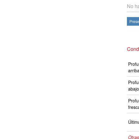
No ha
Prese
Condi
Profu
arrib
Profu
abajo
Profu
fresc
Últim
Otras