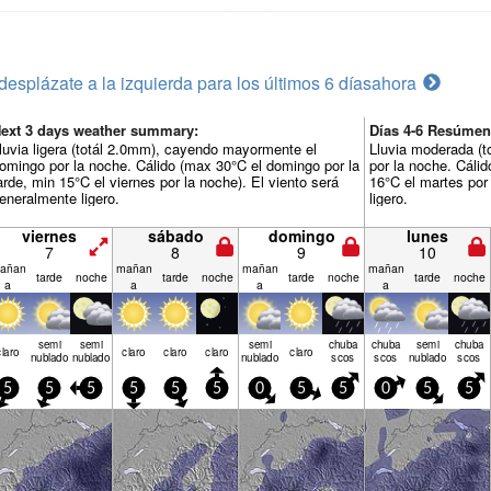
desplázate a la izquierda para los últimos 6 días
ahora
ext 3 days weather summary:
Días 4-6 Resúmen
luvia ligera (totál 2.0mm), cayendo mayormente el
Lluvia moderada (t
omingo por la noche. Cálido (max 30°C el domingo por la
por la noche. Cálid
arde, min 15°C el viernes por la noche). El viento será
16°C el martes por
eneralmente ligero.
ligero.
viernes
sábado
domingo
lunes
7
8
9
10
añan
mañan
mañan
mañan
tarde
noche
tarde
noche
tarde
noche
tarde
noche
a
a
a
a
semi
semi
semi
chuba
chuba
semi
chuba
claro
claro
claro
claro
claro
nublado
nublado
nublado
scos
scos
nublado
scos
5
5
5
5
5
5
0
5
5
0
5
5