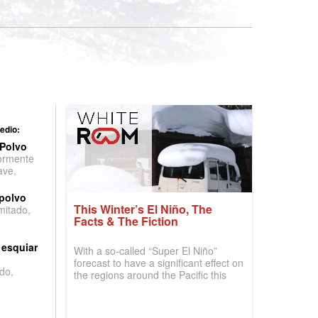
edio:
 Polvo
ormente
ave.
 polvo
This Winter’s El Niño, The
imitado,
Facts & The Fiction
 esquiar
With a so-called “Super El Niño”
forecast to have a significant effect on
do,
the regions around the Pacific this
winter, the question skiers are asking
is simple: book now or wait, and
where are the best odds?