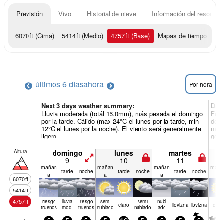
Previsión
Vivo
Historial de nieve
Información del resort
6070
ft
(Cima)
5414
ft
(Medio)
4757
ft
(Base)
Mapas de tiempo
últimos 6 días
ahora
Por hora
Next 3 days weather summary:
Dí
Lluvia moderada (totál 16.0mm), más pesada el domingo
Fue
por la tarde. Cálido (max 24°C el lunes por la tarde, min
del
12°C el lunes por la noche). El viento será generalmente
min
ligero.
gen
Altura
domingo
lunes
martes
9
10
11
mañan
mañan
mañan
mañ
tarde
noche
tarde
noche
tarde
noche
a
a
a
a
6070
ft
5414
ft
4757
ft
riesgo
lluvia
riesgo
semi
semi
nubl
claro
llov­izna
llov­izna
cla
truenos
mod.
truenos
nublado
nublado
ado