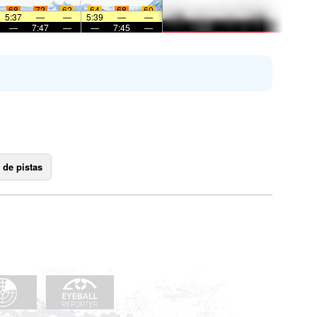
68
72
62
64
68
60
5:37
—
—
5:39
—
—
—
7:47
—
—
7:45
—
 de pistas