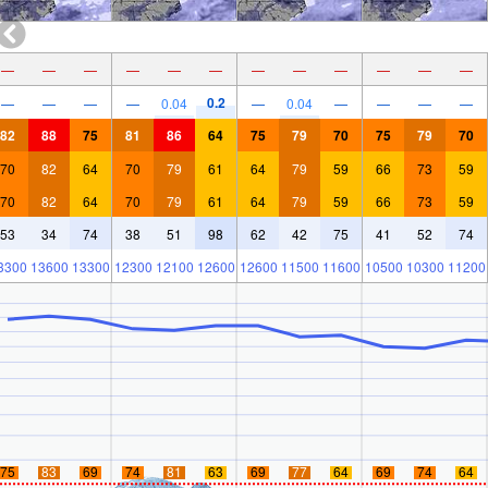
—
—
—
—
—
—
—
—
—
—
—
—
0.2
—
—
—
—
0.04
—
0.04
—
—
—
—
82
88
75
81
86
64
75
79
70
75
79
70
70
82
64
70
79
61
64
79
59
66
73
59
70
82
64
70
79
61
64
79
59
66
73
59
53
34
74
38
51
98
62
42
75
41
52
74
3300
13600
13300
12300
12100
12600
12600
11500
11600
10500
10300
11200
75
83
69
74
81
63
69
77
64
69
74
64