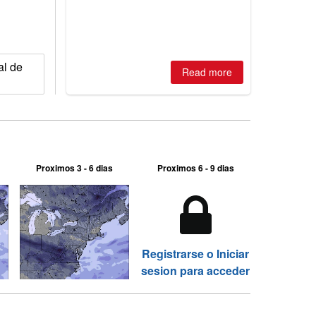
2026, northern hemisphere down to
two outdoor areas still open.
al de
Read more
Proximos 3 - 6 dias
Proximos 6 - 9 dias
Registrarse o Iniciar
sesion para acceder