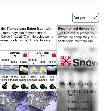
Ver por hora
 del Tiempo para Eaton Mountain
Resumen del tiempo para los días 
ál 5.0mm), cayendo mayormente el
¿Te interesa el pronóstico de 16 día
. Cálido (max 26°C el miércoles por la
pronóstico completo y muchas más 
jueves por la noche). El viento será
haciéndote miembro Pro.
o.
jueves
viernes
13
14
Snow
Pr
mañan
mañan
tarde
noche
tarde
noche
a
a
riesgo
riesgo
semi
semi
semi
nubl
truenos
truenos
nublado
nublado
nublado
ado
Hazte pro y carve en:
10
10
10
10
10
10
Pronósticos de nieve po
días
Navegación rápida sin 
Desbloquea acceso comp