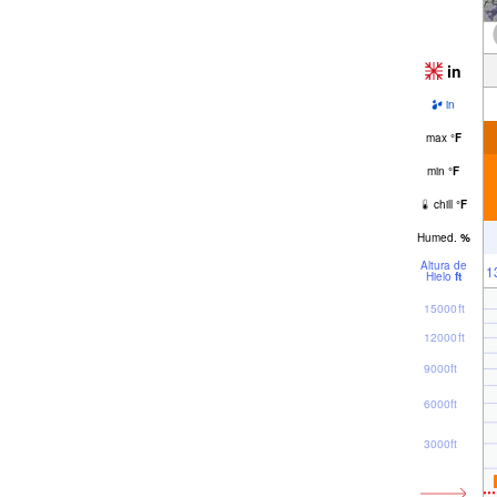
in
in
max
°
F
min
°
F
chill
°
F
Humed.
%
Altura de
1
Hielo
ft
15000ft
12000ft
9000ft
6000ft
3000ft