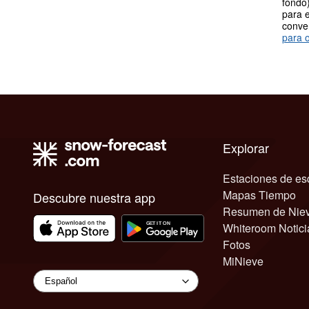
fondo)
para e
conve
para o
Explorar
Estaciones de es
Mapas Tiempo
Descubre nuestra app
Resumen de Nie
Whiteroom Notici
Fotos
MiNieve