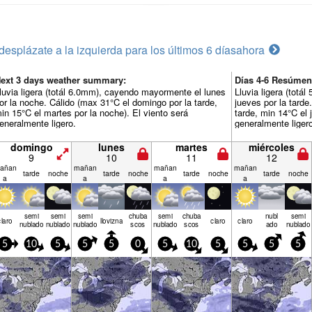
desplázate a la izquierda para los últimos 6 días
ahora
ext 3 days weather summary:
Días 4-6 Resúmen
luvia ligera (totál 6.0mm), cayendo mayormente el lunes
Lluvia ligera (tot
or la noche. Cálido (max 31°C el domingo por la tarde,
jueves por la tarde
in 15°C el martes por la noche). El viento será
tarde, min 14°C el 
eneralmente ligero.
generalmente liger
domingo
lunes
martes
miércoles
9
10
11
12
añan
mañan
mañan
mañan
tarde
noche
tarde
noche
tarde
noche
tarde
noche
a
a
a
a
semi
semi
semi
chuba
semi
chuba
nubl
semi
claro
llov­izna
claro
claro
nublado
nublado
nublado
scos
nublado
scos
ado
nublado
5
10
5
5
5
0
5
10
5
5
5
5