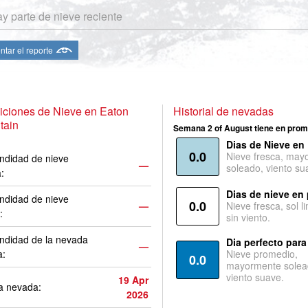
y parte de nieve reciente
ntar el reporte
ciones de Nieve en Eaton
Historial de nevadas
tain
Semana 2 of August tiene en prom
Dias de Nieve en
0.0
Nieve fresca, may
ndidad de nieve
—
soleado, viento su
a:
Dias de nieve en
ndidad de nieve
0.0
—
Nieve fresca, sol l
:
sin viento.
ndidad de la nevada
Dia perfecto para
—
a:
Nieve promedio,
0.0
mayormente solea
viento suave.
19 Apr
a nevada:
2026