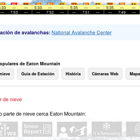
77
86
68
78
83
63
72
81
63
72
76
64
5:33
—
—
5:33
—
—
5:35
—
—
5:35
—
—
—
7:53
—
—
7:52
—
—
7:51
—
—
7:49
—
ación de avalanchas:
National Avalanche Center
opulares de Eaton Mountain
 nieve
Guía de Estación
História
Cámaras Web
Mapa
 de nieve
o parte de nieve cerca Eaton Mountain: