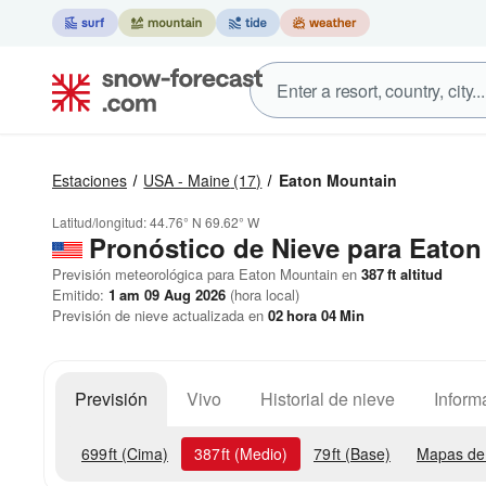
Estaciones
USA - Maine
(17)
Eaton Mountain
Latitud/longitud:
44.76° N
69.62° W
Pronóstico de Nieve
para Eaton
Previsión meteorológica para Eaton Mountain en
387
ft
altitud
Emitido:
1 am 09 Aug 2026
(hora local)
Previsión de nieve actualizada en
02
hora
04
Min
Previsión
Vivo
Historial de nieve
Inform
699
ft
(Cima)
387
ft
(Medio)
79
ft
(Base)
Mapas de