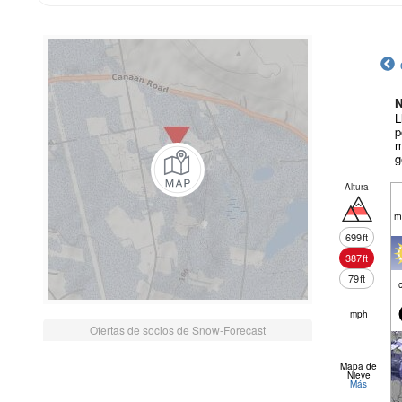
N
L
p
m
g
Altura
m
699
ft
387
ft
79
ft
mph
Ofertas de socios de Snow-Forecast
Mapa de
Nieve
Más