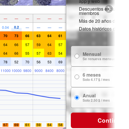
app y web
Descuentos exclusivos 
miembros
—
—
—
—
—
—
Más de 20 años de histor
0.2
0.04
—
—
—
—
Datos históricos de niev
70
73
66
63
64
61
64
66
57
59
64
57
64
66
55
57
63
54
Mensual
Se renueva mensualmente
78
52
70
56
53
69
11000
10000
9800
9000
8400
8000
6 meses
Solo 4.17 $ / mes
Anual
Solo 2.50 $ / mes
Continuar
67
69
61
59
64
58