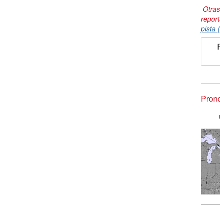
Otras
repor
pista 
Prono