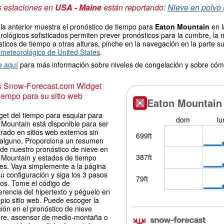
s estaciones en
USA - Maine
están reportando:
Nieve en polvo 
la anterior muestra el pronóstico de tiempo para
Eaton Mountain
en l
ológicos sofisticados permiten prever pronósticos para la cumbre, la 
ticos de tiempo a otras alturas, pinche en la navegación en la parte sup
meteorológico de United States
.
e aquí
para más información sobre niveles de congelación y sobre cóm
is Snow-Forecast.com Widget
iempo para su sitio web
get del tiempo para esquiar para
 Mountain está disponible para ser
rado en sitios web externos sin
 alguno. Proporciona un resumen
 de nuestro pronóstico de nieve en
 Mountain y estados de tiempo
les. Vaya simplemente a la página
u configuración y siga los 3 pasos
los. Tome el código de
erencia del hipertexto y péguelo en
pio sitio web. Puede escoger la
ión en el pronóstico de nieve
re, ascensor de medio-montaña o