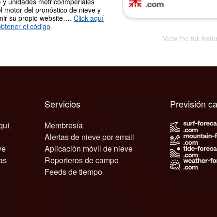
 y unidades métrico/imperiales
l motor del pronóstico de nieve y
nir su propio website….
Click aquí
btener el código
View the full Eat
Servicios
Previsión c
quí
Membresía
Alertas de nieve por email
ve
Aplicación móvil de nieve
as
Reporteros de campo
Feeds de tiempo