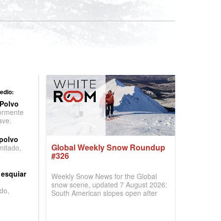
edio:
 Polvo
ormente
ave.
 polvo
Global Weekly Snow Roundup
imitado,
#326
 esquiar
Weekly Snow News for the Global
snow scene, updated 7 August 2026:
do,
South American slopes open after
huge snowfalls, New Zealand posts
best conditions of season so far,
Australian areas open most terrain of