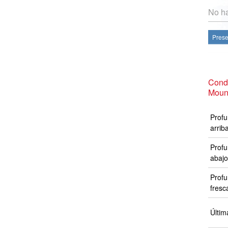
No ha
Prese
Condi
Moun
Profu
arrib
Profu
abajo
Profu
fresc
Últim