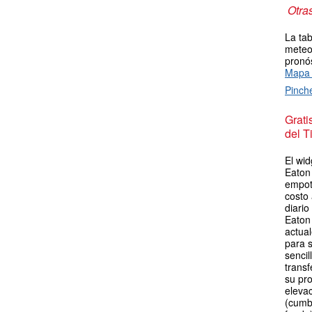
Otra
La tab
meteor
pronós
Mapa 
Pinch
Grat
del T
El wid
Eaton
empot
costo
diario
Eaton
actua
para s
sencil
transf
su pro
elevac
(cumb